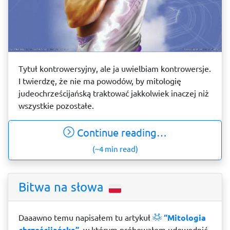
Tytuł kontrowersyjny, ale ja uwielbiam kontrowersje.
I twierdzę, że nie ma powodów, by mitologię
judeochrześcijańską traktować jakkolwiek inaczej niż
wszystkie pozostałe.
Continue reading…
(~4 min read)
Bitwa na słowa
Daaawno temu napisałem tu artykuł
“Mitologia
chrześcijańska”
, w którym próbowałem udowodnić,