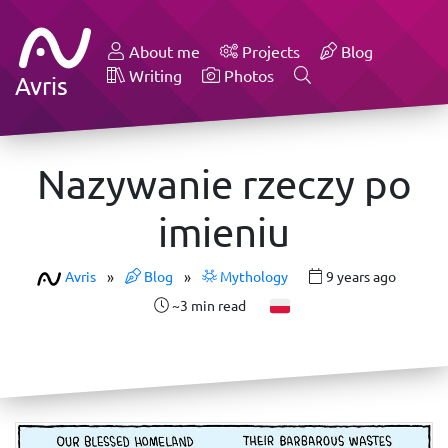
About me
Projects
Blog
Writing
Photos
Avris
Nazywanie rzeczy po
imieniu
Avris
»
Blog
»
Mythology
9 years ago
~3 min read