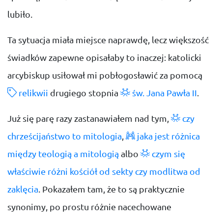
lubiło.
Ta sytuacja miała miejsce naprawdę, lecz większość
świadków zapewne opisałaby to inaczej: katolicki
arcybiskup usiłował mi pobłogosławić za pomocą
relikwii
drugiego stopnia
św. Jana Pawła II
.
Już się parę razy zastanawiałem nad tym,
czy
chrześcijaństwo to mitologia
,
jaka jest różnica
między teologią a mitologią
albo
czym się
właściwie różni kościół od sekty czy modlitwa od
zaklęcia
. Pokazałem tam, że to są praktycznie
synonimy, po prostu różnie nacechowane