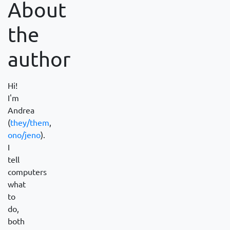
About
the
author
Hi!
I'm
Andrea
(
they/them
,
ono/jeno
).
I
tell
computers
what
to
do,
both