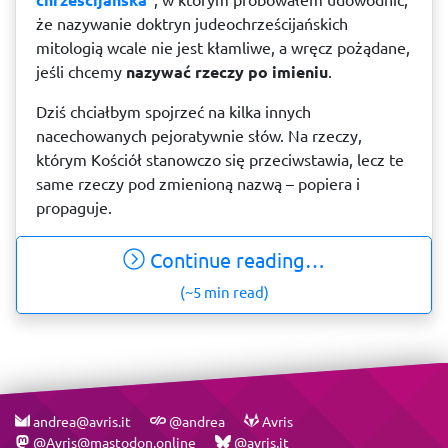
że nazywanie doktryn judeochrześcijańskich
mitologią wcale nie jest kłamliwe, a wręcz pożądane,
jeśli chcemy
nazywać rzeczy po imieniu
.
Dziś chciałbym spojrzeć na kilka innych
nacechowanych pejoratywnie słów. Na rzeczy,
którym Kościół stanowczo się przeciwstawia, lecz te
same rzeczy pod zmienioną nazwą – popiera i
propaguje.
Continue reading…
(~5 min read)
andrea@avris.it
@andrea
Avris
@Avris@mastodon.online
@avris.it