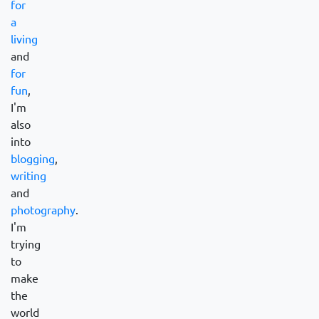
for
a
living
and
for
fun
,
I'm
also
into
blogging
,
writing
and
photography
.
I'm
trying
to
make
the
world