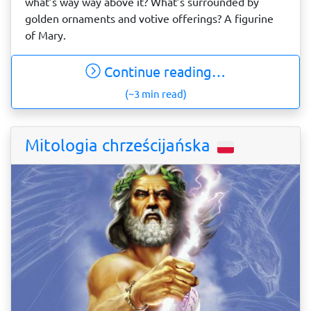
what’s way way above it? What’s surrounded by
golden ornaments and votive offerings? A figurine
of Mary.
Continue reading…
(~3 min read)
Mitologia chrześcijańska