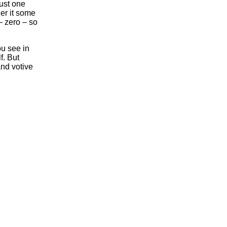
ust one
er it some
– zero – so
ou see in
f. But
nd votive