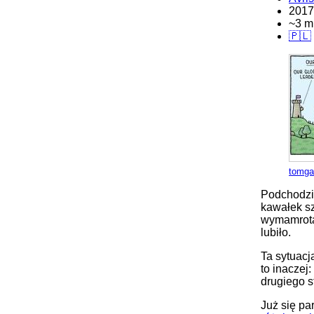
2017
~3 m
🇵🇱
tomga
Podchodzi 
kawałek sz
wymamrota
lubiło.
Ta sytuac
to inaczej
drugiego 
Już się pa