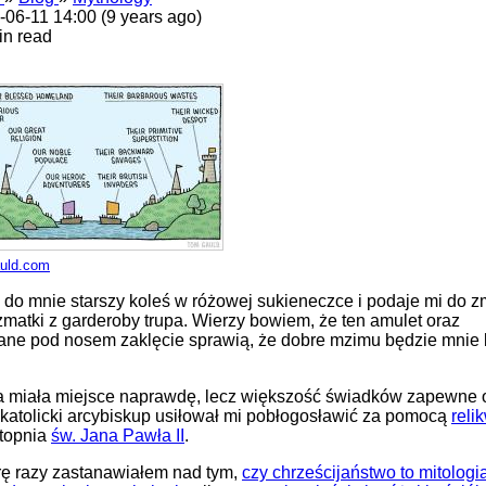
-06-11 14:00 (9 years ago)
in read
uld.com
do mnie starszy koleś w różowej sukieneczce i podaje mi do 
matki z garderoby trupa. Wierzy bowiem, że ten amulet oraz
ne pod nosem zaklęcie sprawią, że dobre mzimu będzie mnie 
ja miała miejsce naprawdę, lecz większość świadków zapewne 
: katolicki arcybiskup usiłował mi pobłogosławić za pomocą
relik
stopnia
św. Jana Pawła II
.
rę razy zastanawiałem nad tym,
czy chrześcijaństwo to mitologi