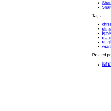
Shar
Shar
Tags:
chrz
głup
języ
mani
relig
wiar
Related po
🇬