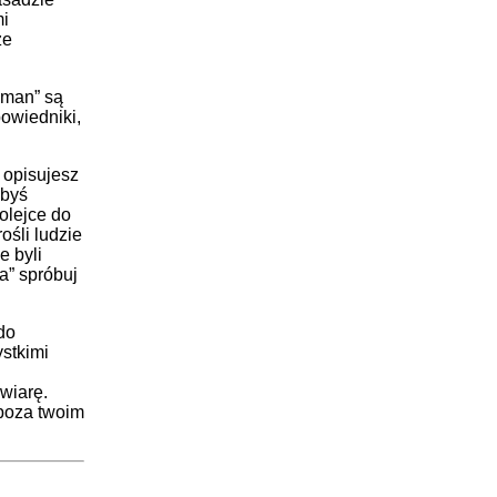
mi
ze
izman” są
owiedniki,
 opisujesz
kbyś
olejce do
ośli ludzie
e byli
a” spróbuj
do
ystkimi
 wiarę.
 poza twoim