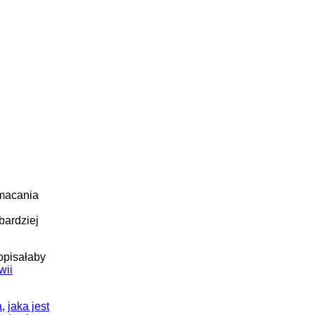
zmacania
bardziej
opisałaby
wii
a
,
jaka jest