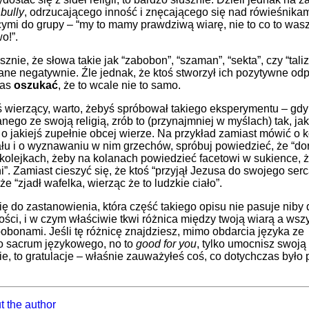
o
bully
, odrzucającego inność i znęcającego się nad rówieśnika
ymi do grupy – “my to mamy prawdziwą wiarę, nie to co to was
o!”.
sznie, że słowa takie jak “zabobon”, “szaman”, “sekta”, czy “tal
e negatywnie. Źle jednak, że ktoś stworzył ich pozytywne odp
nas
oszukać
, że to wcale nie to samo.
eś wierzący, warto, żebyś spróbował takiego eksperymentu – gdy
nego ze swoją religią, zrób to (przynajmniej w myślach) tak, ja
o jakiejś zupełnie obcej wierze. Na przykład zamiast mówić o k
łu i o wyznawaniu w nim grzechów, spróbuj powiedzieć, że “dor
kolejkach, żeby na kolanach powiedzieć facetowi w sukience, ż
i”. Zamiast cieszyć się, że ktoś “przyjął Jezusa do swojego serc
e “zjadł wafelka, wierząc że to ludzkie ciało”.
ię do zastanowienia, która część takiego opisu nie pasuje niby 
ości, i w czym właściwie tkwi różnica między twoją wiarą a wsz
obonami. Jeśli tę różnicę znajdziesz, mimo obdarcia języka ze
o sacrum językowego, no to
good for you
, tylko umocnisz swoją
nie, to gratulacje – właśnie zauważyłeś coś, co dotychczas było
.
t the author