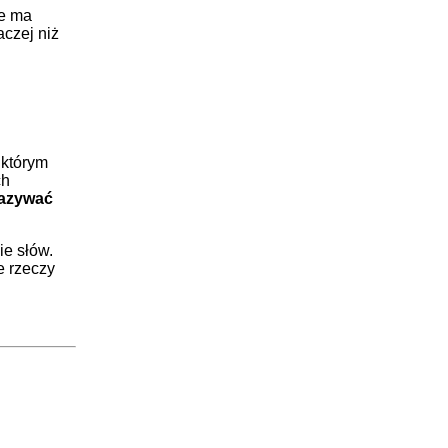
ie ma
aczej niż
 którym
ch
azywać
ie słów.
e rzeczy