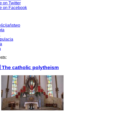
e on Twitter
e on Facebook
eścijaństwo
ota
k
pulacja
ia
a
sts:
 The catholic polytheism