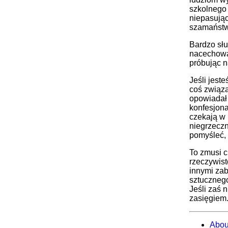
szkolneg
niepasując
szamaństw
Bardzo słu
nacechowan
próbując 
Jeśli jest
coś związa
opowiadał 
konfesjona
czekają w 
niegrzeczn
pomyśleć, ż
To zmusi c
rzeczywist
innymi zab
sztuczneg
Jeśli zaś 
zasięgiem
Abou