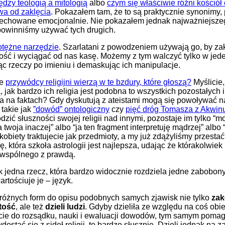
ędzy teologią a mitologią
albo
czym się właściwie różni kościół
wa od zaklęcia
. Pokazałem tam, że to są praktycznie synonimy, 
cechowane emocjonalnie. Nie pokazałem jednak najważniejsze
powinniśmy używać tych drugich.
otężne narzędzie
. Szarlatani z powodzeniem używają go, by z
ość i wyciągać od nas kasę. Możemy z tym walczyć tylko w jed
c rzeczy po imieniu i demaskując ich manipulacje.
że
przywódcy religijni wierzą w te bzdury, które głoszą?
Myślicie,
 jak bardzo ich religia jest podobna to wszystkich pozostałych i
a na faktach? Gdy dyskutują z ateistami mogą się powoływać n
takie jak
”dowód” ontologiczny
czy
pięć dróg Tomasza z Akwin
zić słuszności swojej religii nad innymi, pozostaje im tylko “m
a twoja inaczej” albo “ja ten fragment interpretuję mądrzej” albo
kobiety traktujecie jak przedmioty, a my już zdążyliśmy przestać”
ę, która szkoła astrologii jest najlepsza, udając że którakolwie
 wspólnego z prawdą.
k jedna rzecz, która bardzo widocznie rozdziela jedne zabobon
artościuje je – język.
różnych form do opisu podobnych samych zjawisk nie tylko
zak
tość
, ale też
dzieli ludzi
. Gdyby dzieliła ze względu na coś obi
ście do rozsądku, nauki i ewaluacji dowodów, tym samym poma
ostać się z sideł religii, to bardzo słusznie. Dzieli jednak na 