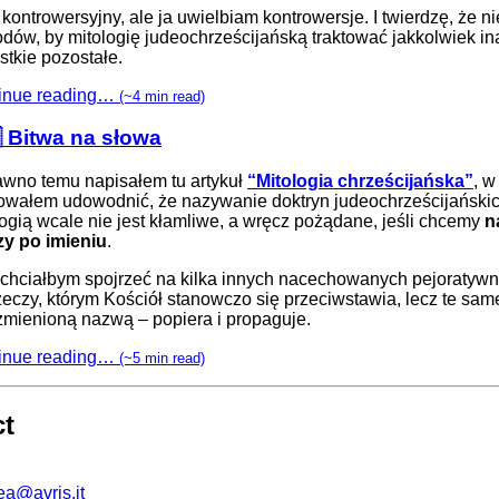
 kontrowersyjny, ale ja uwielbiam kontrowersje. I twierdzę, że n
dów, by mitologię judeochrześcijańską traktować jakkolwiek in
stkie pozostałe.
inue reading…
(~4 min read)
 Bitwa na słowa
wno temu napisałem tu artykuł
“Mitologia chrześcijańska”
, w
owałem udowodnić, że nazywanie doktryn judeochrześcijański
logią wcale nie jest kłamliwe, a wręcz pożądane, jeśli chcemy
n
zy po imieniu
.
 chciałbym spojrzeć na kilka innych nacechowanych pejoratywn
zeczy, którym Kościół stanowczo się przeciwstawia, lecz te sam
zmienioną nazwą – popiera i propaguje.
inue reading…
(~5 min read)
ct
ea@avris.it