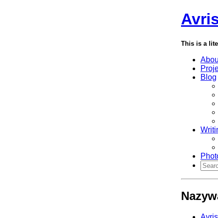
Avri
This is a lit
Abou
Proj
Blog
Writi
Phot
Nazywa
Avri