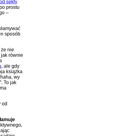
 od sekty
po prostu
go –
akłamywać
en sposób
 że nie
 jak równie
a
u
, ale gdy
oja książka
 “haha, wy
. To jak
k ma
y od
łamuje
ektywnego,
gając
zasadzie