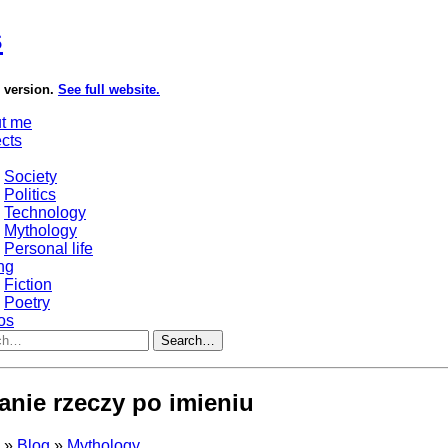
s
e version.
See full website.
t me
ects
Society
Politics
Technology
Mythology
Personal life
ng
Fiction
Poetry
os
Search…
nie rzeczy po imieniu
s
»
Blog
»
Mythology