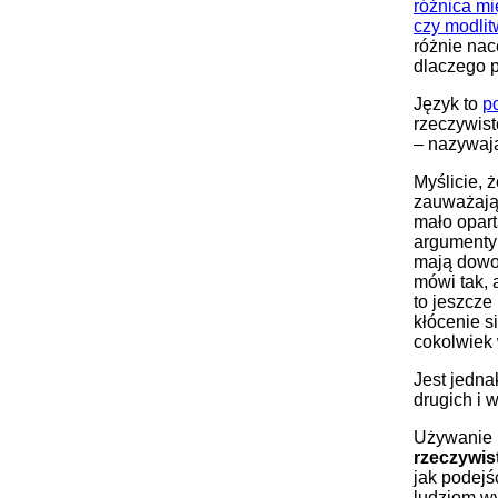
różnica mi
czy modlit
różnie na
dlaczego 
Język to
p
rzeczywist
– nazywają
Myślicie, 
zauważają,
mało opart
argumenty 
mają dowod
mówi tak, 
to jeszcze 
kłócenie si
cokolwiek
Jest jedna
drugich i w
Używanie 
rzeczywis
jak podej
ludziom wyd