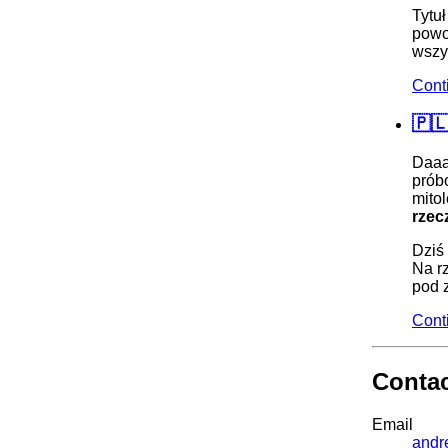
Tytuł
powo
wszy
Cont
🇵
Daaa
prób
mito
rzec
Dziś
Na r
pod 
Cont
Conta
Email
andr