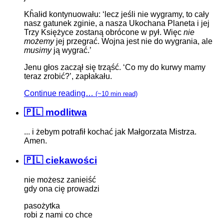
Kĥalɨd kontynuowału: ‘lecz jeśli nie wygramy, to cały
nasz gatunek zginie, a nasza Ukochana Planeta i jej
Trzy Księżyce zostaną obrócone w pył. Więc
nie
możemy
jej przegrać. Wojna jest nie do wygrania, ale
musimy
ją wygrać.’
Jenu głos zaczął się trząść. ‘Co my do kurwy mamy
teraz zrobić?’, zapłakału.
Continue reading…
(~10 min read)
🇵🇱 modlitwa
... i żebym potrafił kochać jak Małgorzata Mistrza.
Amen.
🇵🇱 ciekawości
nie możesz zanieiść
gdy ona cię prowadzi
pasożytka
robi z nami co chce