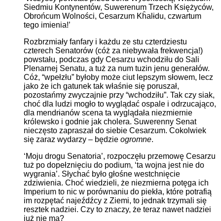
Siedmiu Kontynentów, Suwerenum Trzech Księżyców,
Obrońcum Wolności, Cesarzum Kĥalɨdu, czwartum
tego imienia!’
Rozbrzmiały fanfary i każdu ze stu czterdziestu
czterech Senatorów (cóż za niebywała frekwencja!)
powstału, podczas gdy Cesarzu wchodziłu do Sali
Plenarnej Senatu, a tuż za num tuzin jenu generałów.
Cóż, “wpełzłu” byłoby może ciut lepszym słowem, lecz
jako że ich gatunek tak właśnie się poruszał,
pozostańmy zwyczajnie przy “wchodziłu”. Tak czy siak,
choć dla ludzi mogło to wyglądać ospale i odrzucająco,
dla mendrɨanów scena ta wyglądała niezmiernie
królewsko i godnie jak cholera. Suwerenny Senat
nieczęsto zapraszał do siebie Cesarzum. Cokolwiek
się zaraz wydarzy – będzie
ogromne
.
‘Moju drogu Senatoria’, rozpoczęłu przemowę Cesarzu
tuż po dopełznięciu do podium, ‘ta wojna jest nie do
wygrania’. Słychać było głośne westchnięcie
zdziwienia. Choć wiedzieli, że niezmierna potęga ich
Imperium to nic w porównaniu do piekła, które potrafią
im rozpętać najeźdźcy z Ziemi, to jednak trzymali się
resztek nadziei. Czy to znaczy, że teraz nawet nadziei
już nie ma?