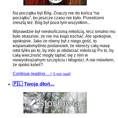
Na początku był Bóg. Znaczy nie do końca “na
początku”, bo jeszcze czasu nie było. Przestrzeni
zresztą też. Bóg był poza tym wszystkim...
Wprawdzie był nieskończoną miłością, lecz smutno mu
było strasznie, że nie ma kogo kochać. Ale spokojnie,
spokojnie. Jako że równy był z niego gość, to
wspaniałomyślnie postanowił, że stworzy całą masę
istot tylko po to, by móc je obdarzać miłością! Po to, by
całą wieczność mogły taplać się z nim w
niewyobrażalnym szczęściu i błogości. A nie mówiłem,
że spoko koleś?
Continue reading…
(~5 min read)
🇵🇱 Twoja dłoń...