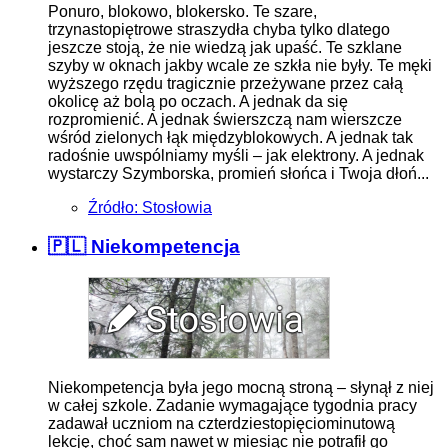
Ponuro, blokowo, blokersko. Te szare,
trzynastopiętrowe straszydła chyba tylko dlatego
jeszcze stoją, że nie wiedzą jak upaść. Te szklane
szyby w oknach jakby wcale ze szkła nie były. Te męki
wyższego rzędu tragicznie przeżywane przez całą
okolicę aż bolą po oczach. A jednak da się
rozpromienić. A jednak świerszczą nam wierszcze
wśród zielonych łąk międzyblokowych. A jednak tak
radośnie uwspólniamy myśli – jak elektrony. A jednak
wystarczy Szymborska, promień słońca i Twoja dłoń...
Źródło: Stosłowia
🇵🇱 Niekompetencja
Niekompetencja była jego mocną stroną – słynął z niej
w całej szkole. Zadanie wymagające tygodnia pracy
zadawał uczniom na czterdziestopięciominutową
lekcję, choć sam nawet w miesiąc nie potrafił go