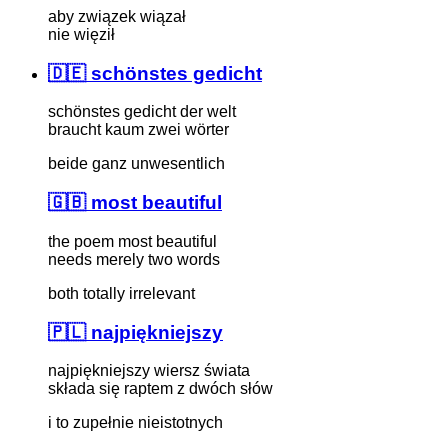
aby związek wiązał
nie więził
🇩🇪 schönstes gedicht
schönstes gedicht der welt
braucht kaum zwei wörter
beide ganz unwesentlich
🇬🇧 most beautiful
the poem most beautiful
needs merely two words
both totally irrelevant
🇵🇱 najpiękniejszy
najpiękniejszy wiersz świata
składa się raptem z dwóch słów
i to zupełnie nieistotnych