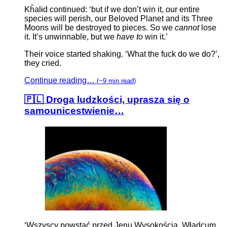
Kĥalɨd continued: ‘but if we don’t win it, our entire
species will perish, our Beloved Planet and its Three
Moons will be destroyed to pieces. So we
cannot
lose
it. It’s unwinnable, but we
have to
win it.’
Their voice started shaking. ‘What the fuck do we do?’,
they cried.
Continue reading…
(~9 min read)
🇵🇱 Droga ludzkości, uprasza się o
samounicestwienie…
‘Wszyscy powstać przed Jenu Wysokością, Władcum