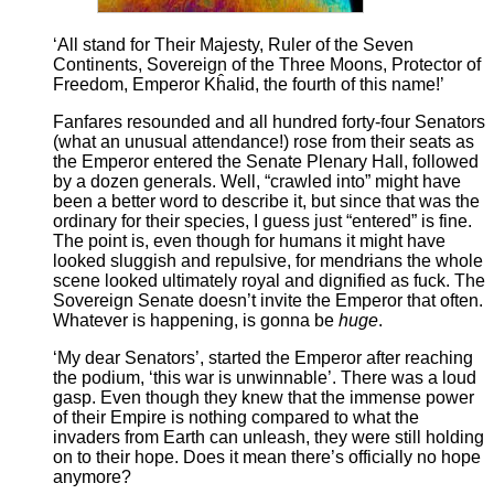
‘All stand for Their Majesty, Ruler of the Seven
Continents, Sovereign of the Three Moons, Protector of
Freedom, Emperor Kĥalɨd, the fourth of this name!’
Fanfares resounded and all hundred forty-four Senators
(what an unusual attendance!) rose from their seats as
the Emperor entered the Senate Plenary Hall, followed
by a dozen generals. Well, “crawled into” might have
been a better word to describe it, but since that was the
ordinary for their species, I guess just “entered” is fine.
The point is, even though for humans it might have
looked sluggish and repulsive, for mendrɨans the whole
scene looked ultimately royal and dignified as fuck. The
Sovereign Senate doesn’t invite the Emperor that often.
Whatever is happening, is gonna be
huge
.
‘My dear Senators’, started the Emperor after reaching
the podium, ‘this war is unwinnable’. There was a loud
gasp. Even though they knew that the immense power
of their Empire is nothing compared to what the
invaders from Earth can unleash, they were still holding
on to their hope. Does it mean there’s officially no hope
anymore?