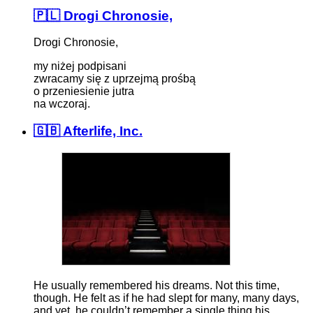
🇵🇱 Drogi Chronosie,
Drogi Chronosie,
my niżej podpisani
zwracamy się z uprzejmą prośbą
o przeniesienie jutra
na wczoraj.
🇬🇧 Afterlife, Inc.
He usually remembered his dreams. Not this time,
though. He felt as if he had slept for many, many days,
and yet, he couldn’t remember a single thing his