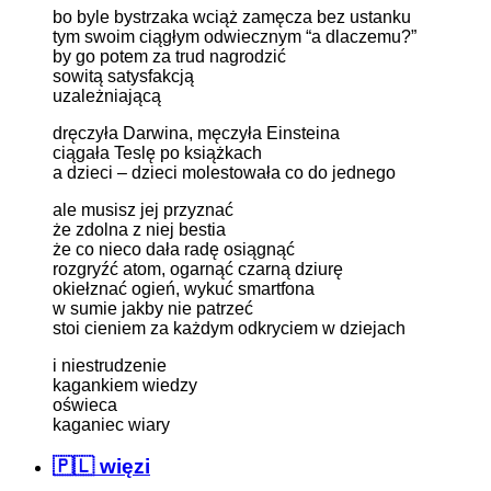
bo byle bystrzaka wciąż zamęcza bez ustanku
tym swoim ciągłym odwiecznym “a dlaczemu?”
by go potem za trud nagrodzić
sowitą satysfakcją
uzależniającą
dręczyła Darwina, męczyła Einsteina
ciągała Teslę po książkach
a dzieci – dzieci molestowała co do jednego
ale musisz jej przyznać
że zdolna z niej bestia
że co nieco dała radę osiągnąć
rozgryźć atom, ogarnąć czarną dziurę
okiełznać ogień, wykuć smartfona
w sumie jakby nie patrzeć
stoi cieniem za każdym odkryciem w dziejach
i niestrudzenie
kagankiem wiedzy
oświeca
kaganiec wiary
🇵🇱 więzi