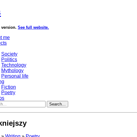
s
e version.
See full website.
t me
ects
Society
Politics
Technology
Mythology
Personal life
ng
Fiction
Poetry
os
Search…
kniejszy
s
»
Writing
»
Poetry