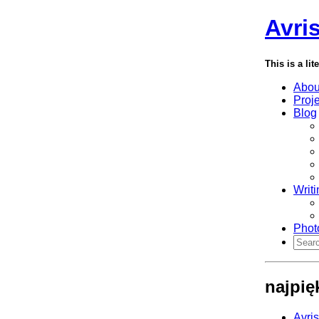
Avri
This is a lit
Abou
Proj
Blog
Writi
Phot
najpię
Avri