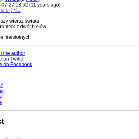
-07-27 18:52 (11 years ago)
🇬🇧
🇵🇱
jszy wiersz świata
 raptem z dwóch słów
ie nieistotnych
t the author
e on Twitter
e on Facebook
ść
no
ja
a
ct