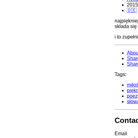
2015
🇩🇪
najpięknie
składa się
i to zupełn
Abou
Shar
Shar
Tags:
miło
pięk
poez
słow
Conta
Email