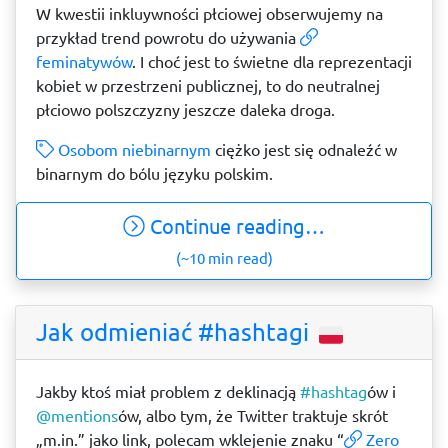
W kwestii inkluywności płciowej obserwujemy na
przykład trend powrotu do używania
feminatywów
. I choć jest to świetne dla reprezentacji
kobiet w przestrzeni publicznej, to do neutralnej
płciowo polszczyzny jeszcze daleka droga.
Osobom niebinarnym
ciężko jest się odnaleźć w
binarnym do bólu języku polskim.
Continue reading…
(~10 min read)
Jak odmieniać #hashtagi
Jakby ktoś miał problem z deklinacją
#hashtag
​ów i
@mentions
​ów, albo tym, że Twitter traktuje skrót
„m.in.” jako link, polecam wklejenie znaku “
Zero