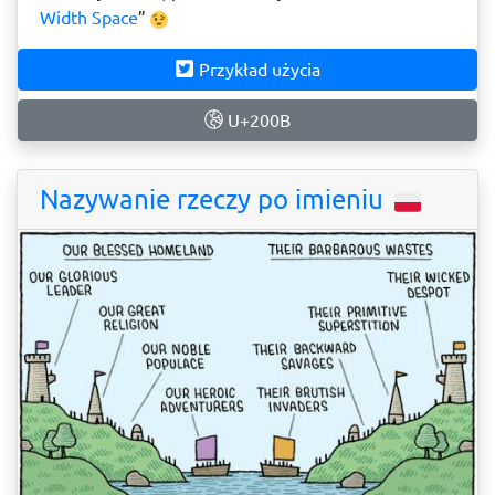
Width Space
”
Przykład użycia
U+200B
Nazywanie rzeczy po imieniu