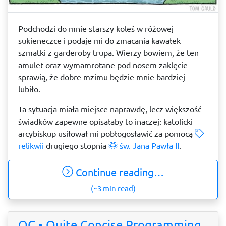
Podchodzi do mnie starszy koleś w różowej
sukieneczce i podaje mi do zmacania kawałek
szmatki z garderoby trupa. Wierzy bowiem, że ten
amulet oraz wymamrotane pod nosem zaklęcie
sprawią, że dobre mzimu będzie mnie bardziej
lubiło.
Ta sytuacja miała miejsce naprawdę, lecz większość
świadków zapewne opisałaby to inaczej: katolicki
arcybiskup usiłował mi pobłogosławić za pomocą
relikwii
drugiego stopnia
św. Jana Pawła II
.
Continue reading…
(~3 min read)
QC • Quite Concise Programming