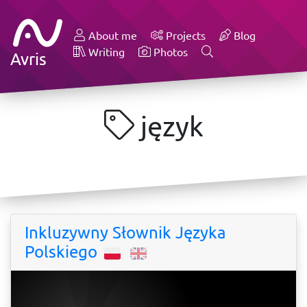
About me
Projects
Blog
Writing
Photos
Avris
język
Inkluzywny Słownik Języka
Polskiego