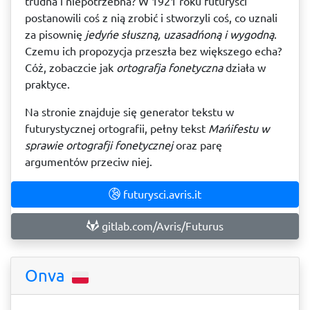
trudna i niepotrzebna? W 1921 roku futuryści
postanowili coś z nią zrobić i stworzyli coś, co uznali
za pisownię
jedyńe słuszną, uzasadńoną i wygodną
.
Czemu ich propozycja przeszła bez większego echa?
Cóż, zobaczcie jak
ortografja fonetyczna
działa w
praktyce.
Na stronie znajduje się generator tekstu w
futurystycznej ortografii, pełny tekst
Mańifestu w
sprawie ortografji fonetycznej
oraz parę
argumentów przeciw niej.
futurysci.avris.it
gitlab.com/Avris/Futurus
Onva