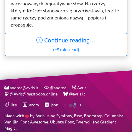
nacechowanych pejoratywnie słów. Na rzeczy,
którym Kościół stanowczo się przeciwstawia, lecz te
same rzeczy pod zmienioną nazwą – popiera i
propaguje.
Continue reading…
(~5 min read)
andrea@avris.it
@andrea
Avris
@Avris@mastodon.online
@avris.it
.lite
.atom
.json
←
→
Made with
by
Avris
using
Symfony
,
Esse
,
Bootstrap
,
Columnist
,
Vanillin
,
Font Awesome
,
Ubuntu Font
,
Twemoji
and
Gradient
Magic
.