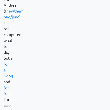
Andrea
(
they/them
,
ono/jeno
).
I
tell
computers
what
to
do,
both
for
a
living
and
for
fun
,
I'm
also