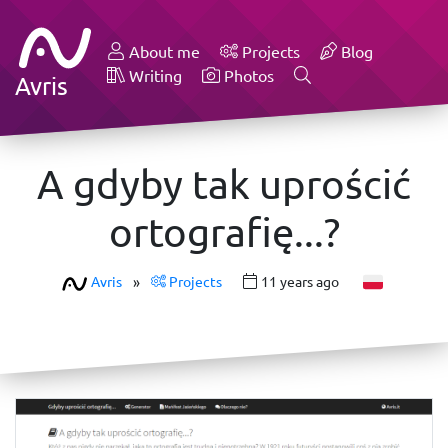
About me
Projects
Blog
Writing
Photos
Avris
A gdyby tak uprościć
ortografię...?
Avris
»
Projects
11 years ago