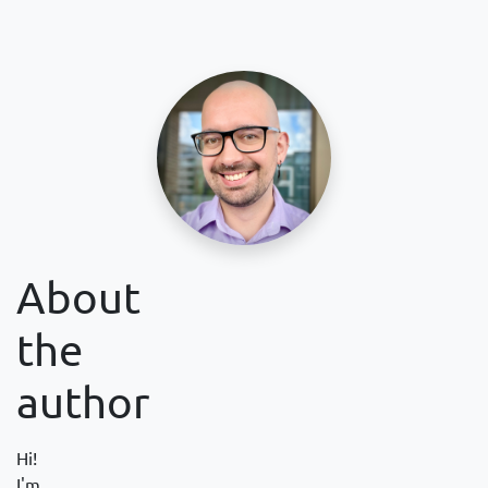
About
the
author
Hi!
I'm