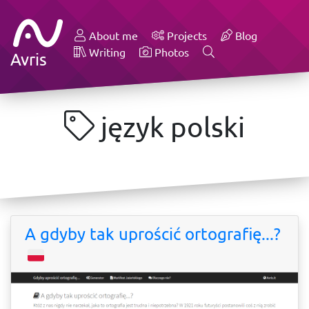
About me
Projects
Blog
Writing
Photos
Avris
język polski
A gdyby tak uprościć ortografię...?