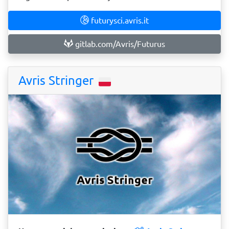
futurysci.avris.it
gitlab.com/Avris/Futurus
Avris Stringer