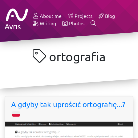
About me
Projects
Blog
Writing
Photos
Avris
ortografia
A gdyby tak uprościć ortografię...?