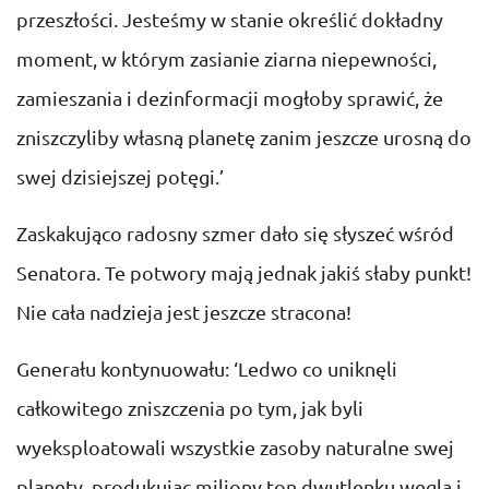
przeszłości. Jesteśmy w stanie określić dokładny
moment, w którym zasianie ziarna niepewności,
zamieszania i dezinformacji mogłoby sprawić, że
zniszczyliby własną planetę zanim jeszcze urosną do
swej dzisiejszej potęgi.’
Zaskakująco radosny szmer dało się słyszeć wśród
Senatora. Te potwory mają jednak jakiś słaby punkt!
Nie cała nadzieja jest jeszcze stracona!
Generału kontynuowału: ‘Ledwo co uniknęli
całkowitego zniszczenia po tym, jak byli
wyeksploatowali wszystkie zasoby naturalne swej
planety, produkując miliony ton dwutlenku węgla i