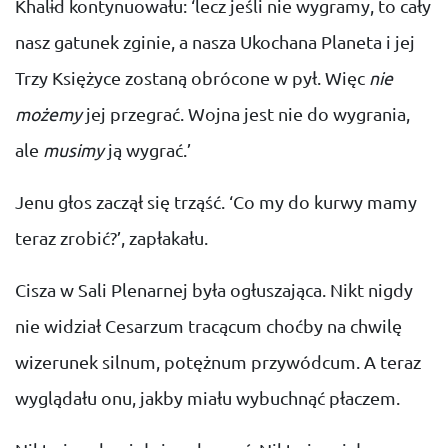
Kĥalɨd kontynuowału: ‘lecz jeśli nie wygramy, to cały
nasz gatunek zginie, a nasza Ukochana Planeta i jej
Trzy Księżyce zostaną obrócone w pył. Więc
nie
możemy
jej przegrać. Wojna jest nie do wygrania,
ale
musimy
ją wygrać.’
Jenu głos zaczął się trząść. ‘Co my do kurwy mamy
teraz zrobić?’, zapłakału.
Cisza w Sali Plenarnej była ogłuszająca. Nikt nigdy
nie widział Cesarzum tracącum choćby na chwilę
wizerunek silnum, potężnum przywódcum. A teraz
wyglądału onu, jakby miału wybuchnąć płaczem.