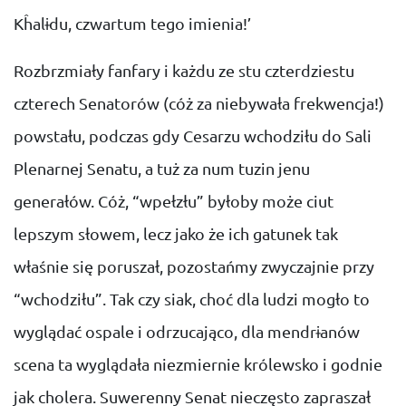
Kĥalɨdu, czwartum tego imienia!’
Rozbrzmiały fanfary i każdu ze stu czterdziestu
czterech Senatorów (cóż za niebywała frekwencja!)
powstału, podczas gdy Cesarzu wchodziłu do Sali
Plenarnej Senatu, a tuż za num tuzin jenu
generałów. Cóż, “wpełzłu” byłoby może ciut
lepszym słowem, lecz jako że ich gatunek tak
właśnie się poruszał, pozostańmy zwyczajnie przy
“wchodziłu”. Tak czy siak, choć dla ludzi mogło to
wyglądać ospale i odrzucająco, dla mendrɨanów
scena ta wyglądała niezmiernie królewsko i godnie
jak cholera. Suwerenny Senat nieczęsto zapraszał