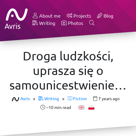
About me
Projects
Blog
Writing
Photos
Avris
Droga ludzkości,
uprasza się o
samounicestwienie…
Avris
»
Writing
»
Fiction
7 years ago
~10 min read