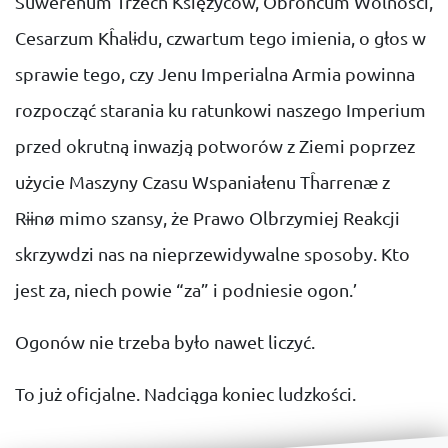
Suwerenum Trzech Księżyców, Obrońcum Wolności,
Cesarzum Kĥalɨdu, czwartum tego imienia, o głos w
sprawie tego, czy Jenu Imperialna Armia powinna
rozpocząć starania ku ratunkowi naszego Imperium
przed okrutną inwazją potworów z Ziemi poprzez
użycie Maszyny Czasu Wspaniałenu Tĥarrenæ z
Rɨɨnø mimo szansy, że Prawo Olbrzymiej Reakcji
skrzywdzi nas na nieprzewidywalne sposoby. Kto
jest za, niech powie “za” i podniesie ogon.’
Ogonów nie trzeba było nawet liczyć.
To już oficjalne. Nadciąga koniec ludzkości.