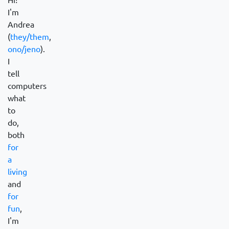
I'm
Andrea
(
they/them
,
ono/jeno
).
I
tell
computers
what
to
do,
both
for
a
living
and
for
fun
,
I'm