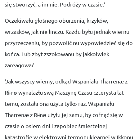
się stworzyć, a im nie. Podróży w czasie.’
Oczekiwału głośnego oburzenia, krzyków,
wrzasków, jak nie linczu. Każdu byłu jednak wiernu
przyrzeczeniu, by pozwolić nu wypowiedzieć się do
końca. Lub zbyt zszokowanu by jakkolwiek
zareagować.
‘Jak wszyscy wiemy, odkąd Wspaniału Tĥarrenæ z
Rɨɨnø wynalazłu swą Maszynę Czasu czterysta lat
temu, została ona użyta tylko raz. Wspaniału
Tĥarrenæ z Rɨɨnø użyłu jej samu, by cofnąć się w
czasie o osiem dni i zapobiec śmiertelnej
katastrofie w elektrowni termonuklearnej w Ikkonu.