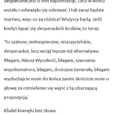
bezpiecznie
jest o nim napomsknąć. Lecz w końcu
wstału i odważyłu się odezwać. I tak zaraz będzie
martwu, więc co za różnica? Wszyscy będą. Jeśli
kiedyś łapać się desperackich kroków, to teraz.
‘To szalone, niebezpieczne, niszczycielskie,
desperackie, lecz wciąż lepsze niż alternatywa.
Błagam, Wasza Wysokość, błagam, szacowna
współsenatora, błagam, dostojna Generała, błagam
wysłuchajcie mnie do końca zanim skrócicie mnie o
głowę za ośmielenie się wyjść z tą oburzającą
propozycją.’
Kĥalɨd kiwnęłu bez słowa.