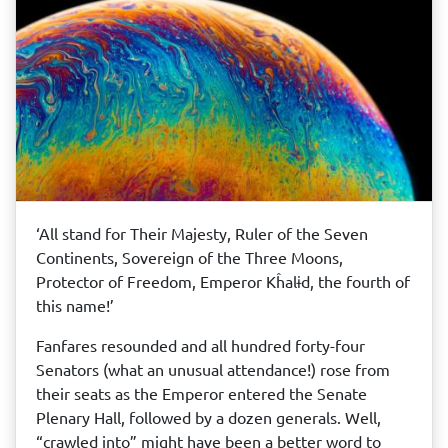
‘All stand for Their Majesty, Ruler of the Seven
Continents, Sovereign of the Three Moons,
Protector of Freedom, Emperor Kĥalɨd, the fourth of
this name!’
Fanfares resounded and all hundred forty-four
Senators (what an unusual attendance!) rose from
their seats as the Emperor entered the Senate
Plenary Hall, followed by a dozen generals. Well,
“crawled into” might have been a better word to