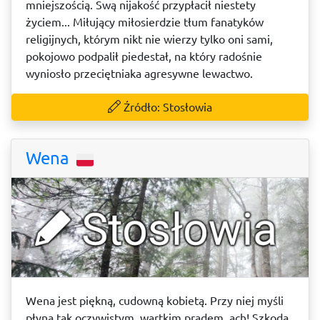
mniejszością. Swą nijakość przypłacił niestety
życiem... Miłujący miłosierdzie tłum fanatyków
religijnych, którym nikt nie wierzy tylko oni sami,
pokojowo podpalił piedestał, na który radośnie
wyniosło przeciętniaka agresywne lewactwo.
Źródło: Stosłowia
Wena
Wena jest piękną, cudowną kobietą. Przy niej myśli
płyną tak oczywistym, wartkim prądem, ach! Szkoda