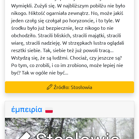
Wymiękli. Zużyli się. W najbliższym pobilżu nie było
nikogo. Niktość ogarniała zewnątrz. No, może jakiś
jeden czołg się czołgał po horyzoncie, i to tyle. W
środku było już bezpiecznie, lecz nikogo to nie
obchodziło. Stracili bliskich, stracili majątki, stracili
wiarę, stracili nadzieję. W strzępkach lustra oglądali
resztki siebie. Tak, siebie też już powoli tracą...
Wstydzą się, że są ludźmi. Chociaż, czy jeszcze są?
Po tym, co zrobili, i co im zrobiono, może lepiej nie
być? Tak w ogóle nie być...
Źródło: Stosłowia
ἐμπειρία