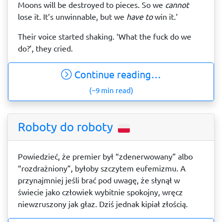
Moons will be destroyed to pieces. So we
cannot
lose it. It’s unwinnable, but we
have to
win it.’
Their voice started shaking. ‘What the fuck do we
do?’, they cried.
Continue reading…
(~9 min read)
Roboty do roboty
Powiedzieć, że premier był “zdenerwowany” albo
“rozdrażniony”, byłoby szczytem eufemizmu. A
przynajmniej jeśli brać pod uwagę, że słynął w
świecie jako człowiek wybitnie spokojny, wręcz
niewzruszony jak głaz. Dziś jednak kipiał złością.