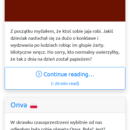
Z początku myślałem, że ktoś sobie jaja robi. Jakiś
dzieciak nasłuchał się za dużo o konklawe i
wydzwania po ludziach robiąc im głupie żarty.
Idiotyczne wręcz. No sorry, kto normalny uwierzyłby,
że tak z dnia na dzień został papieżem?
Continue reading…
(~26 min read)
Onva
W skrawku czasoprzestrzeni wybitnie od nas
odległym była sobie planeta Onva. Była? Jest?