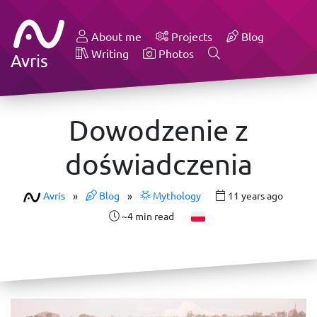
About me
Projects
Blog
Writing
Photos
Avris
Dowodzenie z
doświadczenia
Avris
»
Blog
»
Mythology
11 years ago
~4 min read