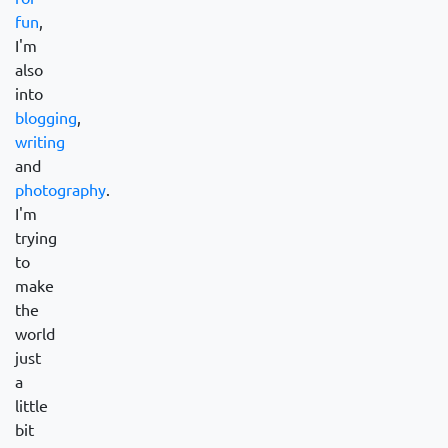
fun
,
I'm
also
into
blogging
,
writing
and
photography
.
I'm
trying
to
make
the
world
just
a
little
bit