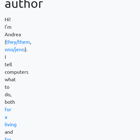
author
Hi!
I'm
Andrea
(
they/them
,
ono/jeno
).
I
tell
computers
what
to
do,
both
for
a
living
and
for