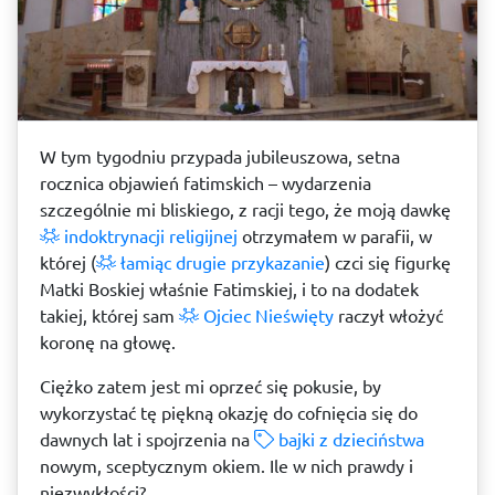
W tym tygodniu przypada jubileuszowa, setna
rocznica objawień fatimskich – wydarzenia
szczególnie mi bliskiego, z racji tego, że moją dawkę
indoktrynacji religijnej
otrzymałem w parafii, w
której (
łamiąc drugie przykazanie
) czci się figurkę
Matki Boskiej właśnie Fatimskiej, i to na dodatek
takiej, której sam
Ojciec Nieświęty
raczył włożyć
koronę na głowę.
Ciężko zatem jest mi oprzeć się pokusie, by
wykorzystać tę piękną okazję do cofnięcia się do
dawnych lat i spojrzenia na
bajki z dzieciństwa
nowym, sceptycznym okiem. Ile w nich prawdy i
niezwykłości?