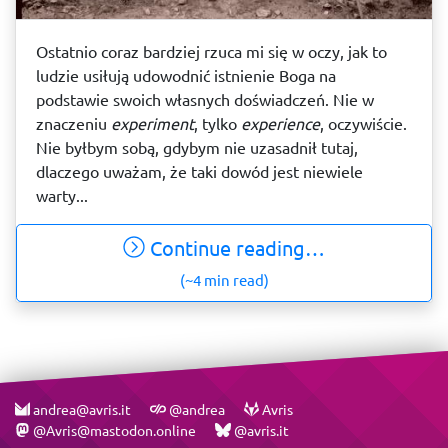
Ostatnio coraz bardziej rzuca mi się w oczy, jak to
ludzie usiłują udowodnić istnienie Boga na
podstawie swoich własnych doświadczeń. Nie w
znaczeniu
experiment
, tylko
experience
, oczywiście.
Nie byłbym sobą, gdybym nie uzasadnił tutaj,
dlaczego uważam, że taki dowód jest niewiele
warty...
Continue reading…
(~4 min read)
andrea@avris.it
@andrea
Avris
@Avris@mastodon.online
@avris.it