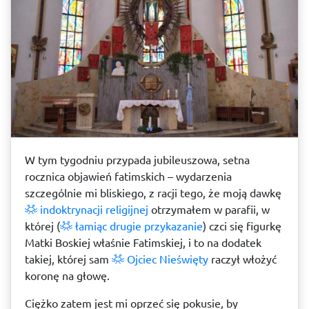
W tym tygodniu przypada jubileuszowa, setna
rocznica objawień fatimskich – wydarzenia
szczególnie mi bliskiego, z racji tego, że moją dawkę
indoktrynacji religijnej
otrzymałem w parafii, w
której (
łamiąc drugie przykazanie
) czci się figurkę
Matki Boskiej właśnie Fatimskiej, i to na dodatek
takiej, której sam
Ojciec Nieświęty
raczył włożyć
koronę na głowę.
Ciężko zatem jest mi oprzeć się pokusie, by