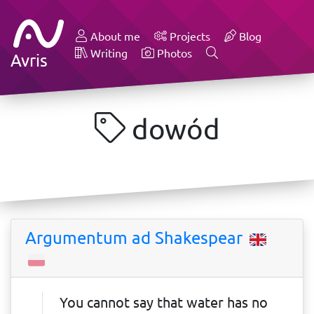
About me
Projects
Blog
Writing
Photos
Avris
dowód
Argumentum ad Shakespear
You cannot say that water has no