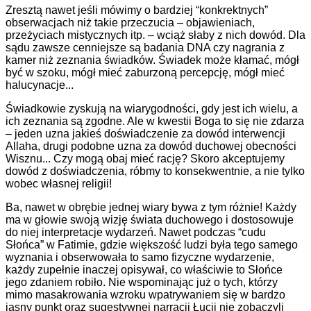
Zresztą nawet jeśli mówimy o bardziej “konkrektnych”
obserwacjach niż takie przeczucia – objawieniach,
przeżyciach mistycznych itp. – wciąż słaby z nich dowód. Dla
sądu zawsze cenniejsze są badania DNA czy nagrania z
kamer niż zeznania świadków. Świadek może kłamać, mógł
być w szoku, mógł mieć zaburzoną percepcję, mógł mieć
halucynacje...
Świadkowie zyskują na wiarygodności, gdy jest ich wielu, a
ich zeznania są zgodne. Ale w kwestii Boga to się nie zdarza
– jeden uzna jakieś doświadczenie za dowód interwencji
Allaha, drugi podobne uzna za dowód duchowej obecności
Wisznu... Czy mogą obaj mieć rację? Skoro akceptujemy
dowód z doświadczenia, róbmy to konsekwentnie, a nie tylko
wobec własnej religii!
Ba, nawet w obrębie jednej wiary bywa z tym różnie! Każdy
ma w głowie swoją wizję świata duchowego i dostosowuje
do niej interpretacje wydarzeń. Nawet podczas “cudu
Słońca” w Fatimie, gdzie większość ludzi była tego samego
wyznania i obserwowała to samo fizyczne wydarzenie,
każdy zupełnie inaczej opisywał, co właściwie to Słońce
jego zdaniem robiło. Nie wspominając już o tych, którzy
mimo masakrowania wzroku wpatrywaniem się w bardzo
jasny punkt oraz sugestywnej narracji Łucji nie zobaczyli