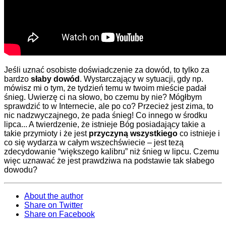
Jeśli uznać osobiste doświadczenie za dowód, to tylko za
bardzo
słaby dowód
. Wystarczający w sytuacji, gdy np.
mówisz mi o tym, że tydzień temu w twoim mieście padał
śnieg. Uwierzę ci na słowo, bo czemu by nie? Mógłbym
sprawdzić to w Internecie, ale po co? Przecież jest zima, to
nic nadzwyczajnego, że pada śnieg! Co innego w środku
lipca... A twierdzenie, że istnieje Bóg posiadający takie a
takie przymioty i że jest
przyczyną wszystkiego
co istnieje i
co się wydarza w całym wszechświecie – jest tezą
zdecydowanie “większego kalibru” niż śnieg w lipcu. Czemu
więc uznawać że jest prawdziwa na podstawie tak słabego
dowodu?
About the author
Share on Twitter
Share on Facebook