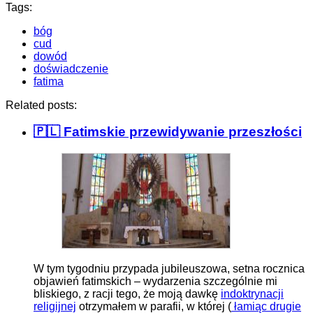
Tags:
bóg
cud
dowód
doświadczenie
fatima
Related posts:
🇵🇱 Fatimskie przewidywanie przeszłości
W tym tygodniu przypada jubileuszowa, setna rocznica
objawień fatimskich – wydarzenia szczególnie mi
bliskiego, z racji tego, że moją dawkę
indoktrynacji
religijnej
otrzymałem w parafii, w której (
łamiąc drugie