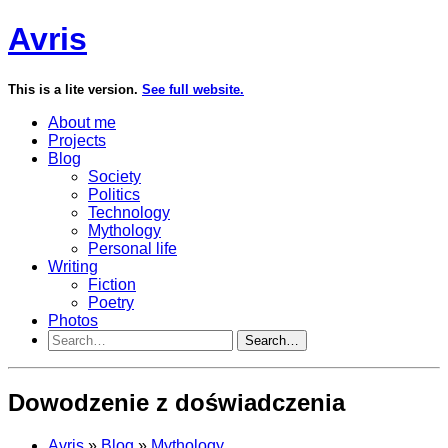
Avris
This is a lite version.
See full website.
About me
Projects
Blog
Society
Politics
Technology
Mythology
Personal life
Writing
Fiction
Poetry
Photos
Search…
Dowodzenie z doświadczenia
Avris
»
Blog
»
Mythology