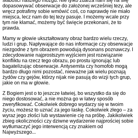
słabości naszego mózgu. Nie tylko zdarza nam się na siłę
dopasowywać obserwacje do założonej wcześniej tezy, ale
wręcz potrafimy sobie wmówić coś, co naprawdę nie miało
miejsca, lecz nam do tej tezy pasuje. I możemy wcale przy
tym nie kłamać, możemy być święcie przekonani, że to
prawda.
Mamy w głowie ukształtowany obraz bardzo wielu rzeczy,
ludzi i grup. Napływające do nas informacje czy obserwacje
niezgodne z tym obrazem powodują dysonans poznawczy. I
zdecydowanie najprostszym wyjściem jest rozwiązanie
konfliktu na rzecz tego obrazu, po prostu ignorując lub
bagatelizując obserwacje. Antysemita czy homofob mogą
bardzo długo nimi pozostać, nieważne jak wielu poznają
żydów czy gejów, którzy nijak nie pasują do wizji tych grup,
jakie on ma w głowie.
Z Bogiem jest o to jeszcze łatwiej, bo wszystko da się do
niego dostosować, a nie można go w łatwy sposób
zweryfikować. Cokolwiek dobrego wydarzy się w twoim
życiu, możesz to uznać za jego łaskę. Cokolwiek złego – za
wyraz jego złości lub wystawienie cię na próbę. Jakikolwiek
zbieg okoliczności czy dziwne wydarzenie najprościej sobie
wytłumaczyć jego interwencją czy znakiem od
Najwyższego...