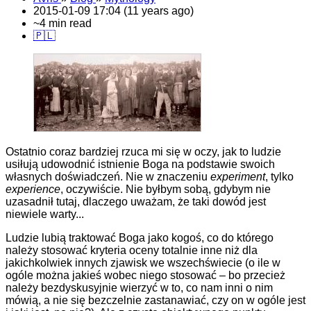
2015-01-09 17:04 (11 years ago)
~4 min read
🇵🇱
Ostatnio coraz bardziej rzuca mi się w oczy, jak to ludzie
usiłują udowodnić istnienie Boga na podstawie swoich
własnych doświadczeń. Nie w znaczeniu
experiment
, tylko
experience
, oczywiście. Nie byłbym sobą, gdybym nie
uzasadnił tutaj, dlaczego uważam, że taki dowód jest
niewiele warty...
Ludzie lubią traktować Boga jako kogoś, co do którego
należy stosować kryteria oceny totalnie inne niż dla
jakichkolwiek innych zjawisk we wszechświecie (o ile w
ogóle można jakieś wobec niego stosować – bo przecież
należy bezdyskusyjnie wierzyć w to, co nam inni o nim
mówią, a nie się bezczelnie zastanawiać, czy on w ogóle jest