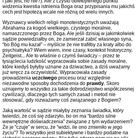
i jaki jest, no nie?). Ale z czysto obiektywnego punktu
widzenia kwestia istnienia Boga oraz przypisania mu jakichś
cech jest hipotezą wcale nie różną od wielu innych.
Wyznawcy wielkich religii monoteistycznych uważają
Abrahama za kogoś wielkiego, czystego moralnie,
namaszczonego przez Boga. Ale jeśli dzisiaj w jakimkolwiek
sądzie powiedziałby on, że zamierzał zabić własnego syna,
“bo Bóg mu kazał” – myślicie że nie trafiłby za kraty albo do
psychiatryka? Wiem wiem, inne czasy, kontekst historyczny,
Zeitgeist... Ale to właśnie o czymś świadczy – przez te
tysiąclecia ludzkość wypracowała sobie zasady moralne,
które kiedyś byłyby uznane za dziwactwo, a dziś uważamy
już wręcz za oczywistość. Wypracowała zasady
prowadzenia
uczciwego
procesu oraz względnie
niezawodne sposoby dochodzenia do
prawdy
. Skoro
uznajemy to wszystko za takie dobrodziejstwo współczesnej
cywilizacji, dlaczego tych samych zasad i metod nie
stosować, gdy rozważamy coś związanego z Bogiem?
Jaką wartość w sądzie miałyby zeznania świadka, który
twierdzi, że coś się zdarzyło, bo on ma “bardzo silne
wewnętrzne doświadczenia” związane z tym wydarzeniem?
Że je “czuje” w sercu, że “widzi, ile ono zmieniło w jego
życiu”? To wszystko jest subiektywne i bardzo podatne na