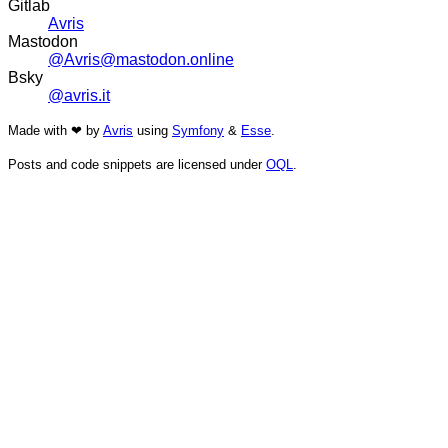
Gitlab
Avris
Mastodon
@Avris@mastodon.online
Bsky
@avris.it
Made with ❤ by
Avris
using
Symfony
&
Esse
.
Posts and code snippets are licensed under
OQL
.