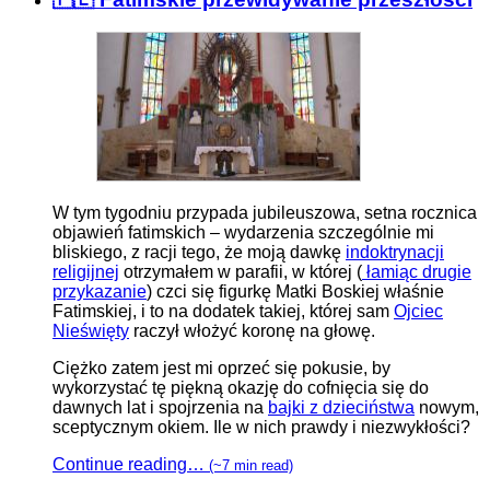
W tym tygodniu przypada jubileuszowa, setna rocznica
objawień fatimskich – wydarzenia szczególnie mi
bliskiego, z racji tego, że moją dawkę
indoktrynacji
religijnej
otrzymałem w parafii, w której (
łamiąc drugie
przykazanie
) czci się figurkę Matki Boskiej właśnie
Fatimskiej, i to na dodatek takiej, której sam
Ojciec
Nieświęty
raczył włożyć koronę na głowę.
Ciężko zatem jest mi oprzeć się pokusie, by
wykorzystać tę piękną okazję do cofnięcia się do
dawnych lat i spojrzenia na
bajki z dzieciństwa
nowym,
sceptycznym okiem. Ile w nich prawdy i niezwykłości?
Continue reading…
(~7 min read)