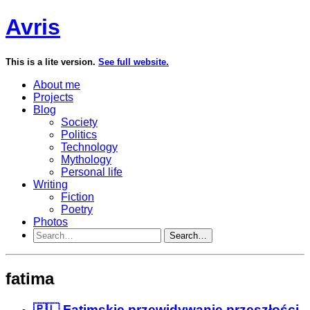
Avris
This is a lite version.
See full website.
About me
Projects
Blog
Society
Politics
Technology
Mythology
Personal life
Writing
Fiction
Poetry
Photos
Search…
fatima
🇵🇱 Fatimskie przewidywanie przeszłości