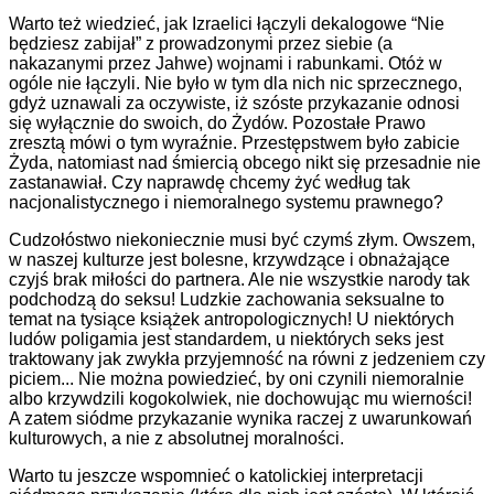
Warto też wiedzieć, jak Izraelici łączyli dekalogowe “Nie
będziesz zabijał” z prowadzonymi przez siebie (a
nakazanymi przez Jahwe) wojnami i rabunkami. Otóż w
ogóle nie łączyli. Nie było w tym dla nich nic sprzecznego,
gdyż uznawali za oczywiste, iż szóste przykazanie odnosi
się wyłącznie do swoich, do Żydów. Pozostałe Prawo
zresztą mówi o tym wyraźnie. Przestępstwem było zabicie
Żyda, natomiast nad śmiercią obcego nikt się przesadnie nie
zastanawiał. Czy naprawdę chcemy żyć według tak
nacjonalistycznego i niemoralnego systemu prawnego?
Cudzołóstwo niekoniecznie musi być czymś złym. Owszem,
w naszej kulturze jest bolesne, krzywdzące i obnażające
czyjś brak miłości do partnera. Ale nie wszystkie narody tak
podchodzą do seksu! Ludzkie zachowania seksualne to
temat na tysiące książek antropologicznych! U niektórych
ludów poligamia jest standardem, u niektórych seks jest
traktowany jak zwykła przyjemność na równi z jedzeniem czy
piciem... Nie można powiedzieć, by oni czynili niemoralnie
albo krzywdzili kogokolwiek, nie dochowując mu wierności!
A zatem siódme przykazanie wynika raczej z uwarunkowań
kulturowych, a nie z absolutnej moralności.
Warto tu jeszcze wspomnieć o katolickiej interpretacji