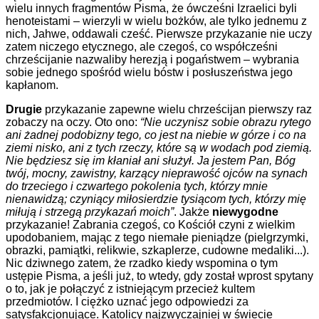
wielu innych fragmentów Pisma, że ówcześni Izraelici byli
henoteistami – wierzyli w wielu bożków, ale tylko jednemu z
nich, Jahwe, oddawali cześć. Pierwsze przykazanie nie uczy
zatem niczego etycznego, ale czegoś, co współcześni
chrześcijanie nazwaliby herezją i pogaństwem – wybrania
sobie jednego spośród wielu bóstw i posłuszeństwa jego
kapłanom.
Drugie
przykazanie zapewne wielu chrześcijan pierwszy raz
zobaczy na oczy. Oto ono:
“Nie uczynisz sobie obrazu rytego
ani żadnej podobizny tego, co jest na niebie w górze i co na
ziemi nisko, ani z tych rzeczy, które są w wodach pod ziemią.
Nie będziesz się im kłaniał ani służył. Ja jestem Pan, Bóg
twój, mocny, zawistny, karzący nieprawość ojców na synach
do trzeciego i czwartego pokolenia tych, którzy mnie
nienawidzą; czyniący miłosierdzie tysiącom tych, którzy mię
miłują i strzegą przykazań moich”
. Jakże
niewygodne
przykazanie! Zabrania czegoś, co Kościół czyni z wielkim
upodobaniem, mając z tego niemałe pieniądze (pielgrzymki,
obrazki, pamiątki, relikwie, szkaplerze, cudowne medaliki...).
Nic dziwnego zatem, że rzadko kiedy wspomina o tym
ustępie Pisma, a jeśli już, to wtedy, gdy został wprost spytany
o to, jak je połączyć z istniejącym przecież kultem
przedmiotów. I ciężko uznać jego odpowiedzi za
satysfakcjonujące. Katolicy najzwyczajniej w świecie