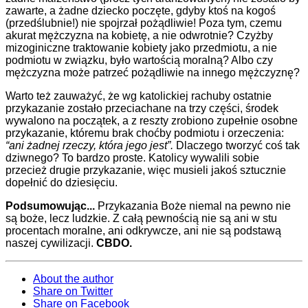
zawarte, a żadne dziecko poczęte, gdyby ktoś na kogoś
(przedślubnie!) nie spojrzał pożądliwie! Poza tym, czemu
akurat mężczyzna na kobietę, a nie odwrotnie? Czyżby
mizoginiczne traktowanie kobiety jako przedmiotu, a nie
podmiotu w związku, było wartością moralną? Albo czy
mężczyzna może patrzeć pożądliwie na innego mężczyznę?
Warto też zauważyć, że wg katolickiej rachuby ostatnie
przykazanie zostało przeciachane na trzy części, środek
wywalono na początek, a z reszty zrobiono zupełnie osobne
przykazanie, któremu brak choćby podmiotu i orzeczenia:
“ani żadnej rzeczy, która jego jest”.
Dlaczego tworzyć coś tak
dziwnego? To bardzo proste. Katolicy wywalili sobie
przecież drugie przykazanie, więc musieli jakoś sztucznie
dopełnić do dziesięciu.
Podsumowując...
Przykazania Boże niemal na pewno nie
są boże, lecz ludzkie. Z całą pewnością nie są ani w stu
procentach moralne, ani odkrywcze, ani nie są podstawą
naszej cywilizacji.
CBDO.
About the author
Share on Twitter
Share on Facebook