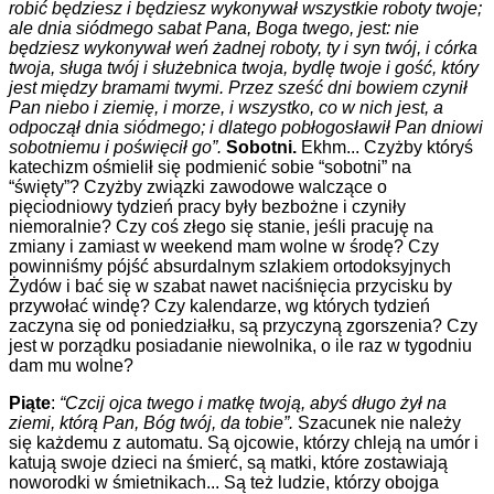
robić będziesz i będziesz wykonywał wszystkie roboty twoje;
ale dnia siódmego sabat Pana, Boga twego, jest: nie
będziesz wykonywał weń żadnej roboty, ty i syn twój, i córka
twoja, sługa twój i służebnica twoja, bydlę twoje i gość, który
jest między bramami twymi. Przez sześć dni bowiem czynił
Pan niebo i ziemię, i morze, i wszystko, co w nich jest, a
odpoczął dnia siódmego; i dlatego pobłogosławił Pan dniowi
sobotniemu i poświęcił go”.
Sobotni.
Ekhm... Czyżby któryś
katechizm ośmielił się podmienić sobie “sobotni” na
“święty”? Czyżby związki zawodowe walczące o
pięciodniowy tydzień pracy były bezbożne i czyniły
niemoralnie? Czy coś złego się stanie, jeśli pracuję na
zmiany i zamiast w weekend mam wolne w środę? Czy
powinniśmy pójść absurdalnym szlakiem ortodoksyjnych
Żydów i bać się w szabat nawet naciśnięcia przycisku by
przywołać windę? Czy kalendarze, wg których tydzień
zaczyna się od poniedziałku, są przyczyną zgorszenia? Czy
jest w porządku posiadanie niewolnika, o ile raz w tygodniu
dam mu wolne?
Piąte
:
“Czcij ojca twego i matkę twoją, abyś długo żył na
ziemi, którą Pan, Bóg twój, da tobie”.
Szacunek nie należy
się każdemu z automatu. Są ojcowie, którzy chleją na umór i
katują swoje dzieci na śmierć, są matki, które zostawiają
noworodki w śmietnikach... Są też ludzie, którzy obojga