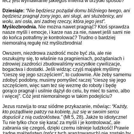
lecz jest wymawianie jakiegoś imienia w brzydki sposób?
Dziesiąte:
“Nie będziesz pożądał domu bliźniego twego, ani
będziesz pragnął żony jego, ani sługi, ani służebnicy, ani
wołu, ani osła, ani żadnej rzeczy, która jego jest”.
Myślozbrodnia.
Nie można nawet pragnąć? Ktoś sprawdza
nasze myśli i emocje, i karze nas za nie, nawet jeśli sami nie
do końca potrafimy je kontrolować? Trudno o bardziej
niemoralną regułę niż myślozbrodnia!
Owszem, niezdrowa zazdrość może być zła, ale nie
oszukujmy się, to właśnie na pragnieniach, pożądaniach i
zdrowiej zazdrości zbudowaliśmy wszystkie cywilizacje,
bogactwa i dostatki. Jeśli widząc czyjś majątek myślimy
“cieszę się jego szczęściem”, to cudownie. Ale żeby samemu
zdobyć podobny, musimy pomyśleć raczej “cieszę się jego
szczęściem, więc sam też się wezmę do roboty i będę
gorąco pragnął i usilnie dążył do celu, by mieć to samo, albo
i więcej”. Cóż jest niemoralnego w takim podejściu?
Jezus rozwija to oraz siódme przykazanie, mówiąc:
“Każdy,
kto pożądliwie patrzy na kobietę, już się w swoim sercu
dopuścił z nią cudzołóstwa.”
(Mt 5, 28). Jakże to idiotyczne!
Tu nie tylko chce się karać za myśli i je kontrolować, ale
zabrania się czegoś, dzięki czemu istnieje ludzkość! Prawie
żadne małżeństwo (prócz tych aranżowanych) nie zostało by