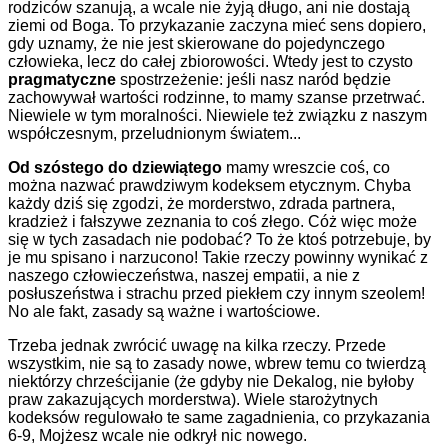
rodziców szanują, a wcale nie żyją długo, ani nie dostają
ziemi od Boga. To przykazanie zaczyna mieć sens dopiero,
gdy uznamy, że nie jest skierowane do pojedynczego
człowieka, lecz do całej zbiorowości. Wtedy jest to czysto
pragmatyczne
spostrzeżenie: jeśli nasz naród będzie
zachowywał wartości rodzinne, to mamy szanse przetrwać.
Niewiele w tym moralności. Niewiele też związku z naszym
współczesnym, przeludnionym światem...
Od szóstego do dziewiątego
mamy wreszcie coś, co
można nazwać prawdziwym kodeksem etycznym. Chyba
każdy dziś się zgodzi, że morderstwo, zdrada partnera,
kradzież i fałszywe zeznania to coś złego. Cóż więc może
się w tych zasadach nie podobać? To że ktoś potrzebuje, by
je mu spisano i narzucono! Takie rzeczy powinny wynikać z
naszego człowieczeństwa, naszej empatii, a nie z
posłuszeństwa i strachu przed piekłem czy innym szeolem!
No ale fakt, zasady są ważne i wartościowe.
Trzeba jednak zwrócić uwagę na kilka rzeczy. Przede
wszystkim, nie są to zasady nowe, wbrew temu co twierdzą
niektórzy chrześcijanie (że gdyby nie Dekalog, nie byłoby
praw zakazujących morderstwa). Wiele starożytnych
kodeksów regulowało te same zagadnienia, co przykazania
6-9, Mojżesz wcale nie odkrył nic nowego.