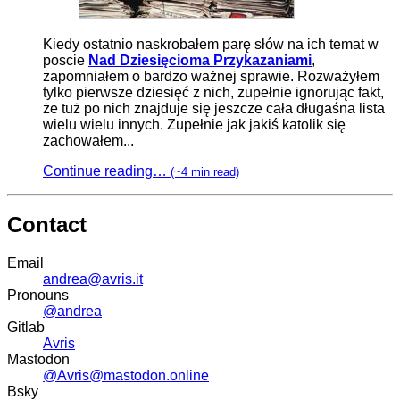
Kiedy ostatnio naskrobałem parę słów na ich temat w
poscie
Nad Dziesięcioma Przykazaniami
,
zapomniałem o bardzo ważnej sprawie. Rozważyłem
tylko pierwsze dziesięć z nich, zupełnie ignorując fakt,
że tuż po nich znajduje się jeszcze cała długaśna lista
wielu wielu innych. Zupełnie jak jakiś katolik się
zachowałem...
Continue reading…
(~4 min read)
Contact
Email
andrea@avris.it
Pronouns
@andrea
Gitlab
Avris
Mastodon
@Avris@mastodon.online
Bsky