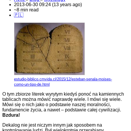
2013-06-30 09:24 (13 years ago)
~8 min read
🇵🇱
estudio-biblico.cmvida.cl/2015/12/esteban-senala-moises-
como-un-tipo-de.html
O tym zbiorze literek wyrytym kiedyś ponoć na kamiennych
tablicach można mówić naprawdę wiele. I mówi się wiele.
Mówi się o nich jako o podstawie naszej moralności,
fundamencie życia, a nawet – podstawie całej cywilizacji.
Bzdura!
Dekalog nie jest niczym innym jak sposobem na
kontrolowanie ludzi. Był wielokrotnie przerabiany,