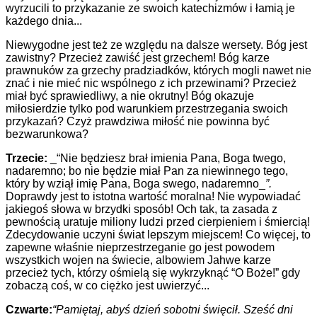
wyrzucili to przykazanie ze swoich katechizmów i łamią je
każdego dnia...
Niewygodne jest też ze względu na dalsze wersety. Bóg jest
zawistny? Przecież zawiść jest grzechem! Bóg karze
prawnuków za grzechy pradziadków, których mogli nawet nie
znać i nie mieć nic wspólnego z ich przewinami? Przecież
miał być sprawiedliwy, a nie okrutny! Bóg okazuje
miłosierdzie tylko pod warunkiem przestrzegania swoich
przykazań? Czyż prawdziwa miłość nie powinna być
bezwarunkowa?
Trzecie:
_“Nie będziesz brał imienia Pana, Boga twego,
nadaremno; bo nie będzie miał Pan za niewinnego tego,
który by wziął imię Pana, Boga swego, nadaremno_
”.
Doprawdy jest to istotna wartość moralna! Nie wypowiadać
jakiegoś słowa w brzydki sposób! Och tak, ta zasada z
pewnością uratuje miliony ludzi przed cierpieniem i śmiercią!
Zdecydowanie uczyni świat lepszym miejscem! Co więcej, to
zapewne właśnie nieprzestrzeganie go jest powodem
wszystkich wojen na świecie, albowiem Jahwe karze
przecież tych, którzy ośmielą się wykrzyknąć “O Boże!” gdy
zobaczą coś, w co ciężko jest uwierzyć...
Czwarte:
“Pamiętaj, abyś dzień sobotni święcił. Sześć dni