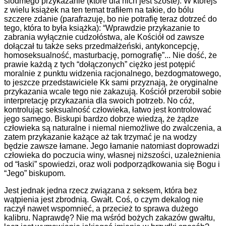
siódmego przykazanie (które dla nich jest szóste). W którejś
z wielu książek na ten temat trafiłem na takie, do bólu
szczere zdanie (parafrazuję, bo nie potrafię teraz dotrzeć do
tego, która to była książka): “Wprawdzie przykazanie to
zabrania wyłącznie cudzołóstwa, ale Kościół od zawsze
dołączał tu także seks przedmałżeński, antykoncepcję,
homoseksualność, masturbację, pornografię”... Nie dość, że
prawie każdą z tych “dołączonych” ciężko jest potępić
moralnie z punktu widzenia racjonalnego, bezdogmatowego,
to jeszcze przedstawiciele Kk sami przyznają, że oryginalne
przykazania wcale tego nie zakazują. Kościół przerobił sobie
interpretację przykazania dla swoich potrzeb. No cóż,
kontrolując seksualność człowieka, łatwo jest kontrolować
jego samego. Biskupi bardzo dobrze wiedzą, że żądze
człowieka są naturalne i niemal niemożliwe do zwalczenia, a
zatem przykazanie każące aż tak trzymać je na wodzy
będzie zawsze łamane. Jego łamanie natomiast doprowadzi
człowieka do poczucia winy, własnej niższości, uzależnienia
od “łaski” spowiedzi, oraz woli podporządkowania się Bogu i
“Jego” biskupom.
Jest jednak jedna rzecz związana z seksem, która bez
wątpienia jest zbrodnią. Gwałt. Coś, o czym dekalog nie
raczył nawet wspomnieć, a przecież to sprawa dużego
kalibru. Naprawdę? Nie ma wśród bożych zakazów gwałtu,