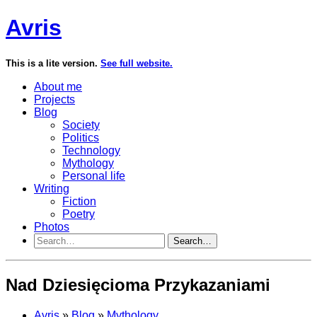
Avris
This is a lite version.
See full website.
About me
Projects
Blog
Society
Politics
Technology
Mythology
Personal life
Writing
Fiction
Poetry
Photos
Search…
Nad Dziesięcioma Przykazaniami
Avris
»
Blog
»
Mythology