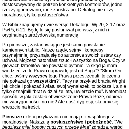
dostosowywany do potrzeb konkretnych kontrolerów, jedne
rzeczy ignorowano, inne zaostrzano. Dekalog nie uczy
moralności, tylko posłuszeństwa.
W Biblii znajdujemy dwie wersje Dekalogu: Wj 20, 2-17 oraz
Pwt 5, 6-21. Będę tu się posługiwał pierwszą z nich i
oryginalną starożydowską numeracją.
Po pierwsze, zastanawiające jest samo powstanie
kamiennych tablic. Nasze rządy, sejmy i kongresy
przynajmniej przyznają się do autorstwa swoich ustaw czy
uchwał. Mojżesz natomiast zrzucił wszystko na Boga. Czy w
głowach Izraelitów nie powstało pytanie: “a skąd ja mam
wiedzieć, że to Prawo naprawdę jest od Boga”? “Skoro On
chce, byśmy
wszyscy
tego Prawa przestrzegali, to czemu
nie pokazał go
wszystkim
?”. Tacy na przykład bracia Wright
jak chcieli pokazać światu swój wynalazek, to pokazali, a nie
tylko oznajmili “brat widział że lata, uwierzcie mu”. Natomiast
sposób, w jaki zostało obwieszczone Prawo Boże, odbiera
mu wiarygodności, no nie? Ale dość dygresji, skupmy się
wreszcie na treści.
Pierwsze
cztery przykazania nie mają nic wspólnego z
moralnością. Nakazują
posłuszeństwo i pobożność
.
“Nie
będziesz miał bogów cudzych przede Mną”
zdradza, wśród