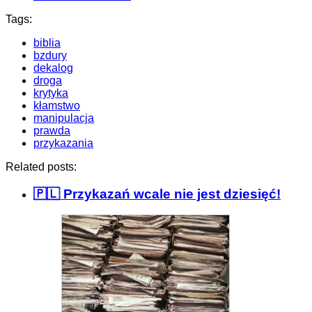
Tags:
biblia
bzdury
dekalog
droga
krytyka
kłamstwo
manipulacja
prawda
przykazania
Related posts:
🇵🇱 Przykazań wcale nie jest dziesięć!