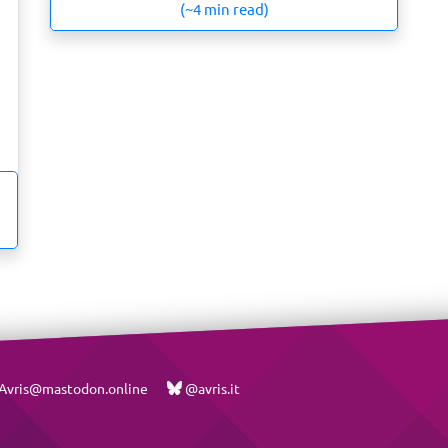
(~4 min read)
vris@mastodon.online
@avris.it