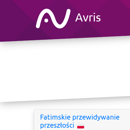
Avris
Fatimskie przewidywanie
przeszłości