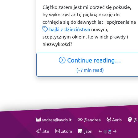
Ciężko zatem jest mi oprzeć się pokusie,
by wykorzystać tę piękną okazję do
cofnięcia się do dawnych lat i spojrzenia na
bajki z dzieciństwa
nowym,
sceptycznym okiem. Ile w nich prawdy i
niezwykłości?
Continue reading…
(~7 min read)
andrea@avris.it
@andrea
Avris
@A
.lite
.atom
.json
←
→