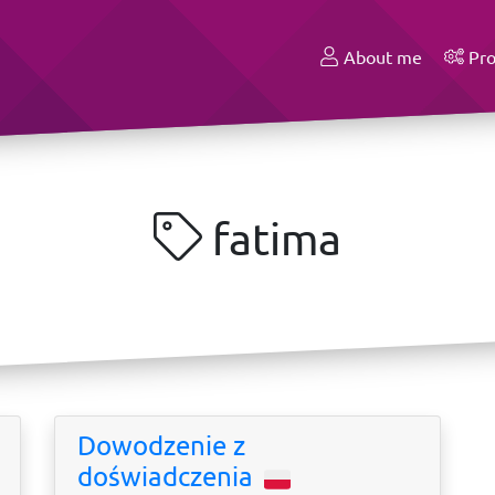
About me
Pro
fatima
Dowodzenie z
doświadczenia