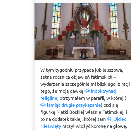
W tym tygodniu przypada jubileuszowa,
setna rocznica objawień fatimskich –
wydarzenia szczególnie mi bliskiego, z racji
tego, że moją dawkę
indoktrynacji
religijnej
otrzymałem w parafii, w której (
łamiąc drugie przykazanie
) czci się
figurkę Matki Boskiej właśnie Fatimskiej, i
to na dodatek takiej, której sam
Ojciec
Nieświęty
raczył włożyć koronę na głowę.