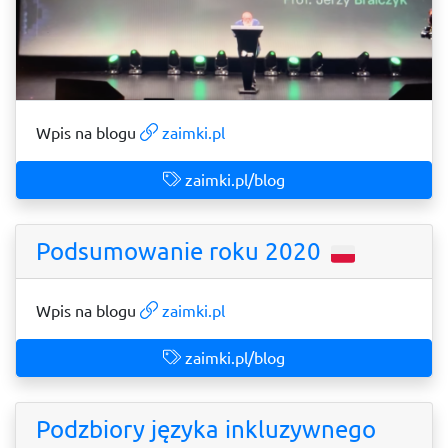
Wpis na blogu
zaimki.pl
zaimki.pl/blog
Podsumowanie roku 2020
Wpis na blogu
zaimki.pl
zaimki.pl/blog
Podzbiory języka inkluzywnego