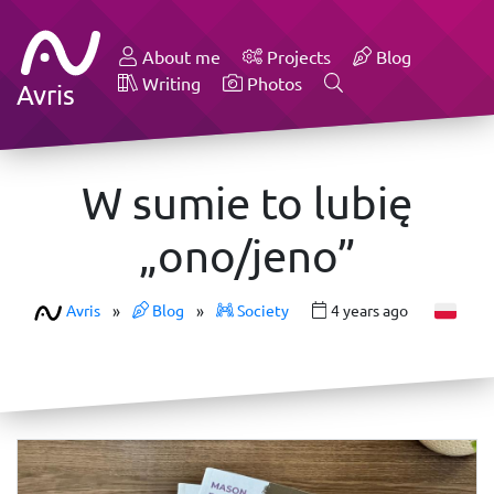
About me
Projects
Blog
Writing
Photos
Avris
W sumie to lubię
„ono/jeno”
Avris
»
Blog
»
Society
4 years ago