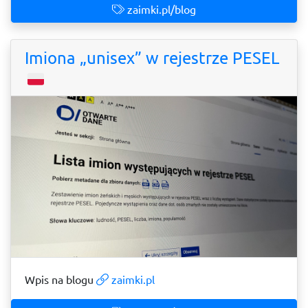
zaimki.pl/blog
Imiona „unisex” w rejestrze PESEL
Wpis na blogu
zaimki.pl