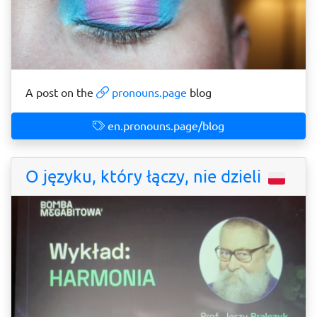
A post on the
pronouns.page
blog
en.pronouns.page/blog
O języku, który łączy, nie dzieli