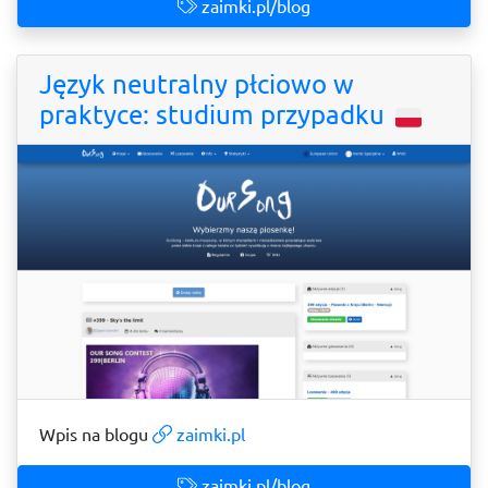
zaimki.pl/blog
Język neutralny płciowo w
praktyce: studium przypadku
Wpis na blogu
zaimki.pl
zaimki.pl/blog