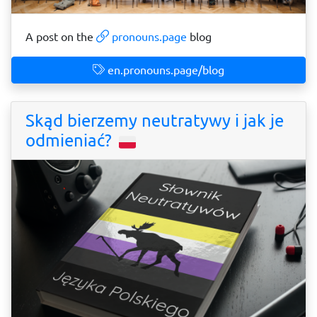
A post on the
pronouns.page
blog
en.pronouns.page/blog
Skąd bierzemy neutratywy i jak je
odmieniać?