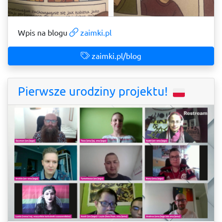
Wpis na blogu
zaimki.pl
zaimki.pl/blog
Pierwsze urodziny projektu!