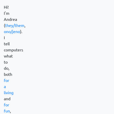
Hi!
I'm
Andrea
(
they/them
,
ono/jeno
).
I
tell
computers
what
to
do,
both
for
a
living
and
for
fun
,