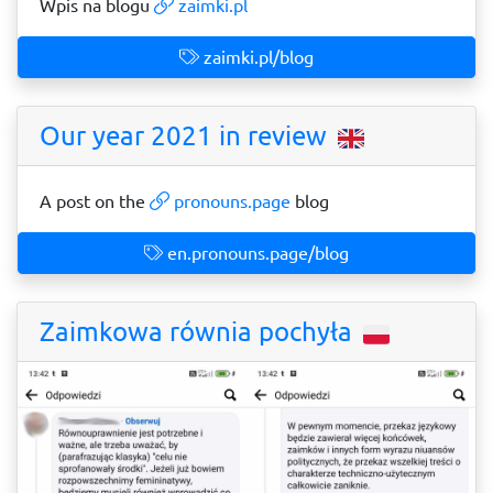
Wpis na blogu
zaimki.pl
zaimki.pl/blog
Our year 2021 in review
A post on the
pronouns.page
blog
en.pronouns.page/blog
Zaimkowa równia pochyła