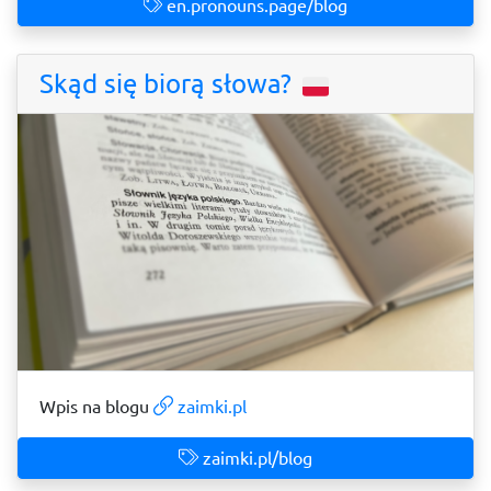
en.pronouns.page/blog
Skąd się biorą słowa?
Wpis na blogu
zaimki.pl
zaimki.pl/blog