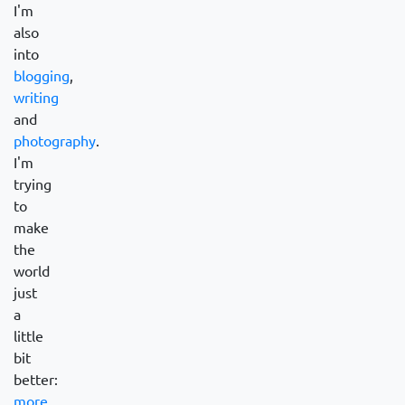
I'm
also
into
blogging
,
writing
and
photography
.
I'm
trying
to
make
the
world
just
a
little
bit
better:
more