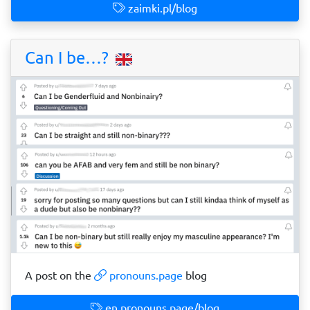
zaimki.pl/blog
Can I be…?
A post on the
pronouns.page
blog
en.pronouns.page/blog