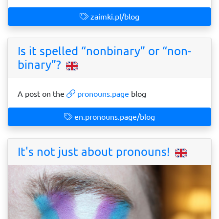
zaimki.pl/blog
Is it spelled “nonbinary” or “non-
binary”?
A post on the
pronouns.page
blog
en.pronouns.page/blog
It's not just about pronouns!