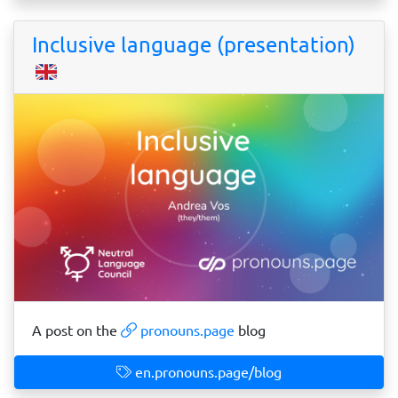
Inclusive language (presentation)
A post on the
pronouns.page
blog
en.pronouns.page/blog