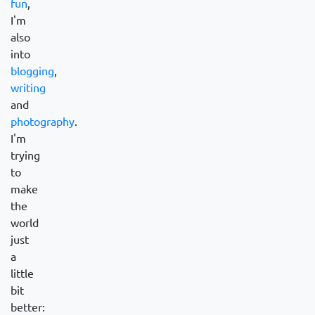
fun
,
I'm
also
into
blogging
,
writing
and
photography
.
I'm
trying
to
make
the
world
just
a
little
bit
better: