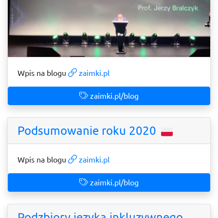
Wpis na blogu
zaimki.pl
zaimki.pl/blog
Podsumowanie roku 2020
Wpis na blogu
zaimki.pl
zaimki.pl/blog
Podzbiory języka inkluzywnego