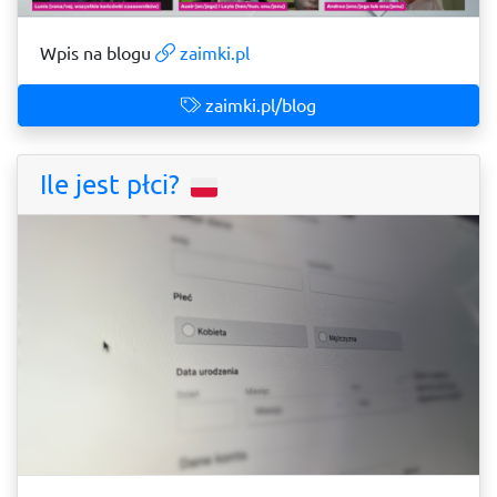
Wpis na blogu
zaimki.pl
zaimki.pl/blog
Ile jest płci?