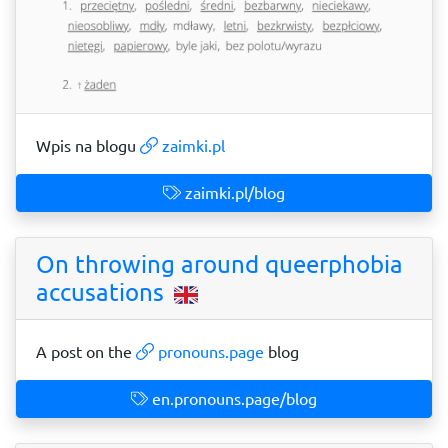
Wpis na blogu
zaimki.pl
zaimki.pl/blog
On throwing around queerphobia
accusations
A post on the
pronouns.page
blog
en.pronouns.page/blog