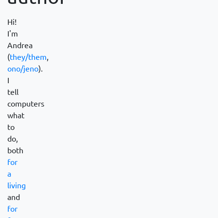
Hi!
I'm
Andrea
(
they/them
,
ono/jeno
).
I
tell
computers
what
to
do,
both
for
a
living
and
for