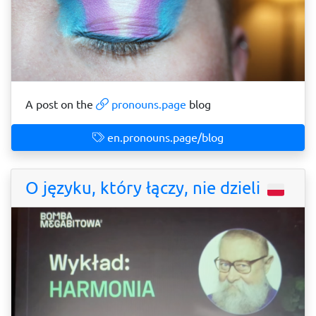
A post on the
pronouns.page
blog
en.pronouns.page/blog
O języku, który łączy, nie dzieli