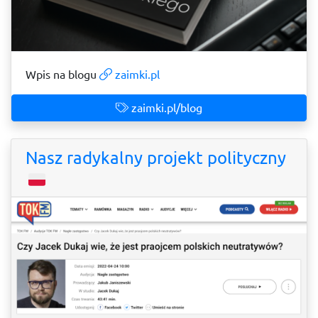
Wpis na blogu
zaimki.pl
zaimki.pl/blog
Nasz radykalny projekt polityczny