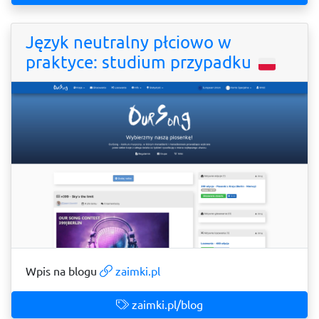
Język neutralny płciowo w
praktyce: studium przypadku
Wpis na blogu
zaimki.pl
zaimki.pl/blog