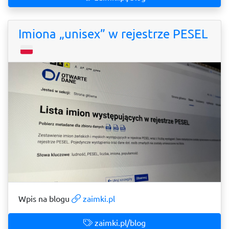
Imiona „unisex” w rejestrze PESEL
Wpis na blogu
zaimki.pl
zaimki.pl/blog