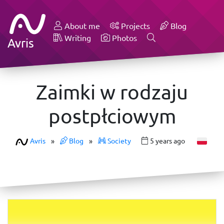
About me
Projects
Blog
Writing
Photos
Avris
Zaimki w rodzaju
postpłciowym
Avris
»
Blog
»
Society
5 years ago