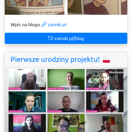
Wpis na blogu
zaimki.pl
zaimki.pl/blog
Pierwsze urodziny projektu!