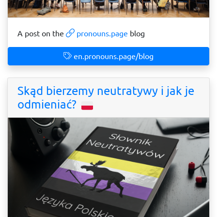
A post on the
pronouns.page
blog
en.pronouns.page/blog
Skąd bierzemy neutratywy i jak je
odmieniać?