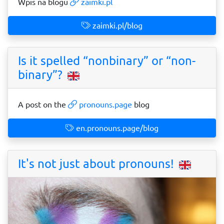
Wpis na blogu
zaimki.pl
zaimki.pl/blog
Is it spelled “nonbinary” or “non-
binary”?
A post on the
pronouns.page
blog
en.pronouns.page/blog
It's not just about pronouns!