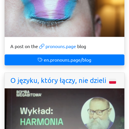
A post on the
pronouns.page
blog
en.pronouns.page/blog
O języku, który łączy, nie dzieli