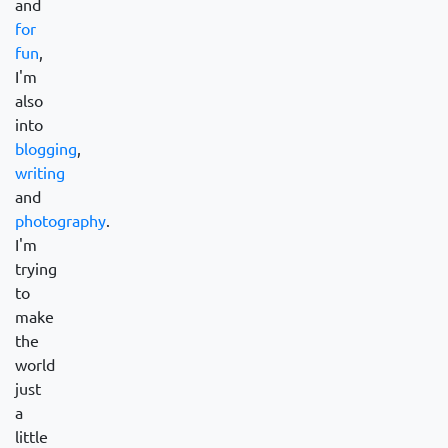
and
for
fun
,
I'm
also
into
blogging
,
writing
and
photography
.
I'm
trying
to
make
the
world
just
a
little