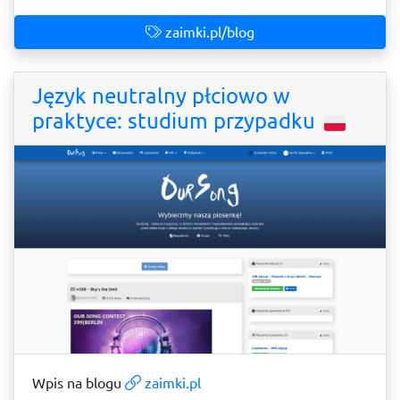
zaimki.pl/blog
Język neutralny płciowo w
praktyce: studium przypadku
Wpis na blogu
zaimki.pl