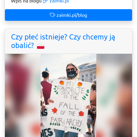
Wpis na blogu
zaimki.pl
zaimki.pl/blog
Czy płeć istnieje? Czy chcemy ją
obalić?