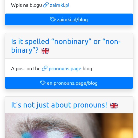
Wpis na blogu
zaimki.pl
zaimki.pl/blog
Is it spelled “nonbinary” or “non-
binary”?
A post on the
pronouns.page
blog
en.pronouns.page/blog
It's not just about pronouns!