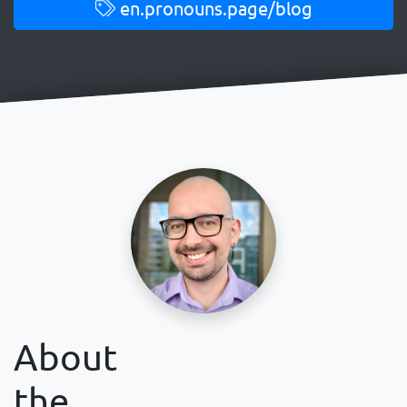
en.pronouns.page/blog
About
the