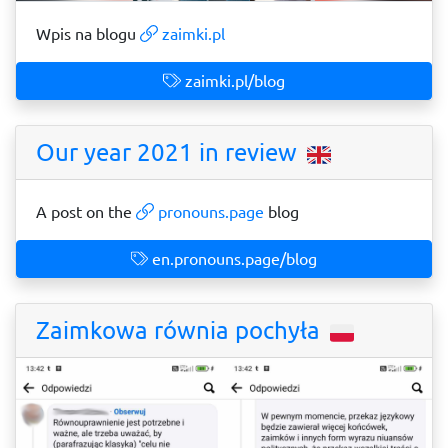
Wpis na blogu
zaimki.pl
zaimki.pl/blog
Our year 2021 in review
A post on the
pronouns.page
blog
en.pronouns.page/blog
Zaimkowa równia pochyła