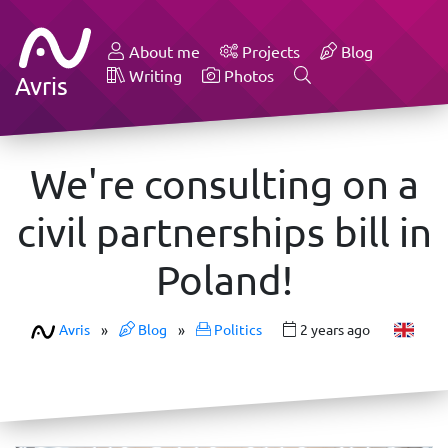
About me
Projects
Blog
Writing
Photos
Avris
We're consulting on a
civil partnerships bill in
Poland!
Avris
»
Blog
»
Politics
2 years ago