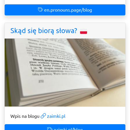
en.pronouns.page/blog
Skąd się biorą słowa?
Wpis na blogu
zaimki.pl
zaimki.pl/blog