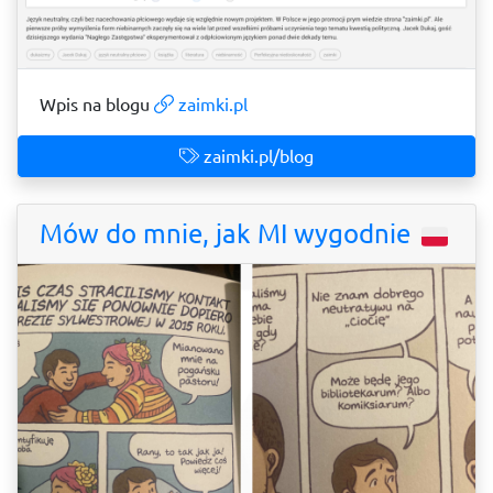
Wpis na blogu
zaimki.pl
zaimki.pl/blog
Mów do mnie, jak MI wygodnie