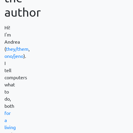
author
Hi!
I'm
Andrea
(
they/them
,
ono/jeno
).
I
tell
computers
what
to
do,
both
for
a
living