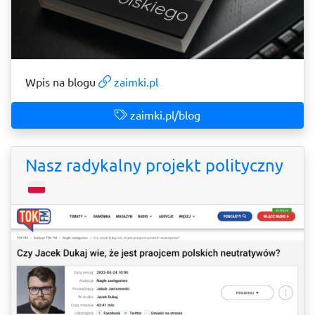
Wpis na blogu
zaimki.pl
zaimki.pl/blog
Nasz radykalny projekt polityczny