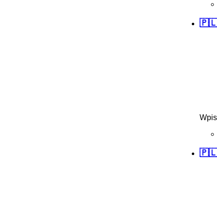
🇵🇱
Wpis
🇵