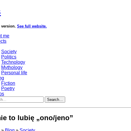
s
e version.
See full website.
t me
ects
Society
Politics
Technology
Mythology
Personal life
ng
Fiction
Poetry
os
Search…
e to lubię „ono/jeno”
s
»
Blog
»
Society