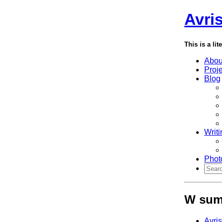
Avri
This is a lit
Abou
Proj
Blog
Writi
Phot
W sumi
Avri