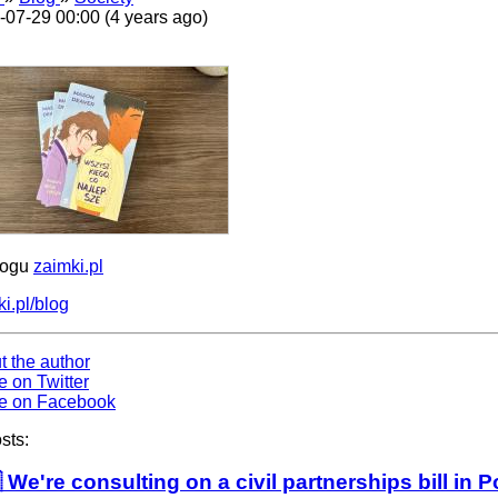
-07-29 00:00 (4 years ago)
logu
zaimki.pl
i.pl/blog
t the author
e on Twitter
e on Facebook
sts:
 We're consulting on a civil partnerships bill in 