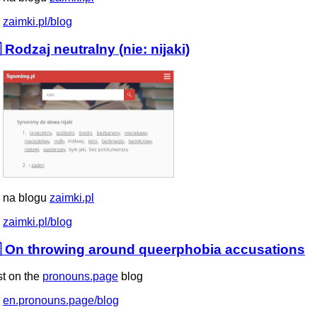
zaimki.pl/blog
 Rodzaj neutralny (nie: nijaki)
 na blogu
zaimki.pl
zaimki.pl/blog
 On throwing around queerphobia accusations
st on the
pronouns.page
blog
en.pronouns.page/blog