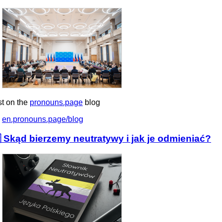
st on the
pronouns.page
blog
en.pronouns.page/blog
 Skąd bierzemy neutratywy i jak je odmieniać?