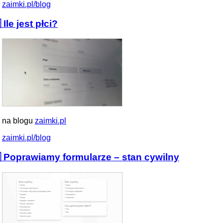
zaimki.pl/blog
 Ile jest płci?
 na blogu
zaimki.pl
zaimki.pl/blog
 Poprawiamy formularze – stan cywilny