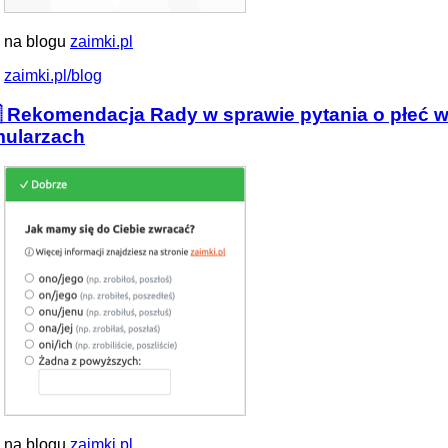
 na blogu
zaimki.pl
zaimki.pl/blog
 Rekomendacja Rady w sprawie pytania o płeć 
mularzach
 na blogu
zaimki.pl