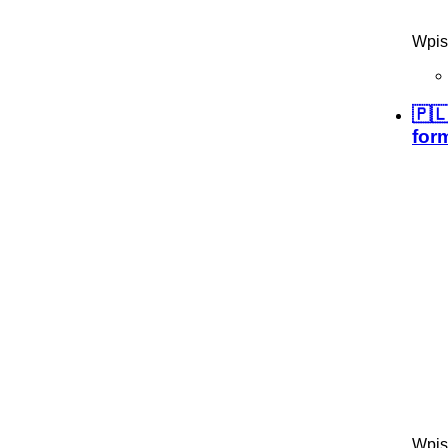
Wpis
🇵
for
Wpis