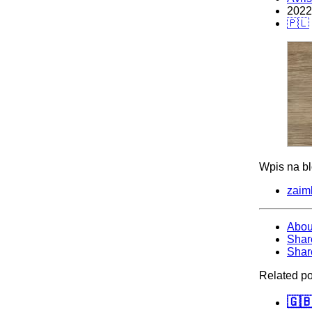
2022
🇵🇱
Wpis na b
zaimk
Abou
Shar
Shar
Related po
🇬🇧