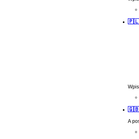
🇵🇱
Wpis
🇬
A po