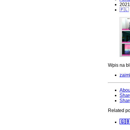
2021
🇵🇱
Wpis na b
zaimk
Abou
Shar
Shar
Related po
🇬🇧