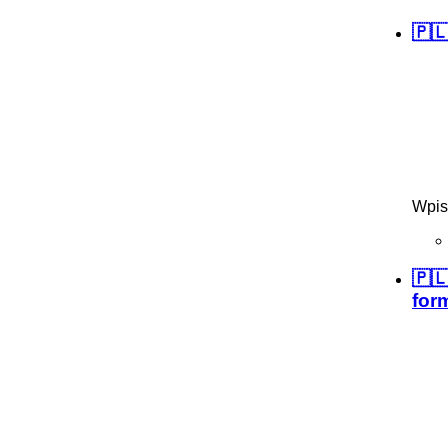
🇵
Wpis
🇵
for