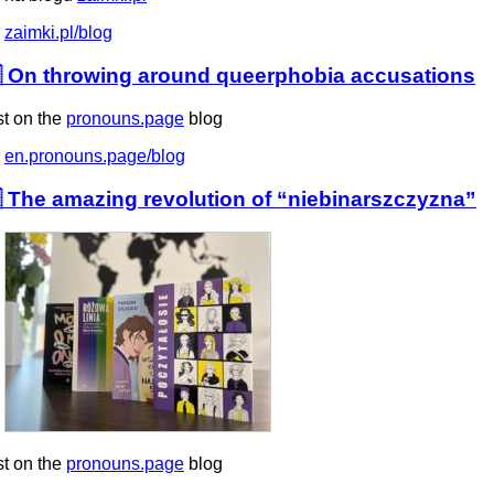
zaimki.pl/blog
 On throwing around queerphobia accusations
st on the
pronouns.page
blog
en.pronouns.page/blog
 The amazing revolution of “niebinarszczyzna”
st on the
pronouns.page
blog