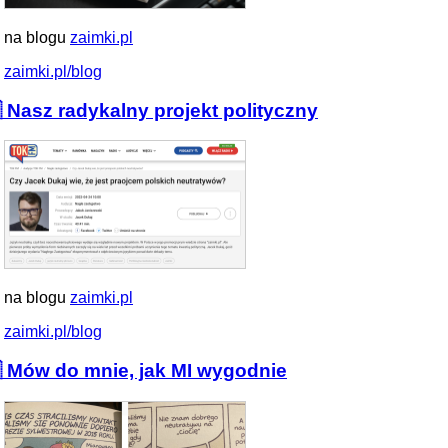
 na blogu
zaimki.pl
zaimki.pl/blog
 Nasz radykalny projekt polityczny
 na blogu
zaimki.pl
zaimki.pl/blog
 Mów do mnie, jak MI wygodnie