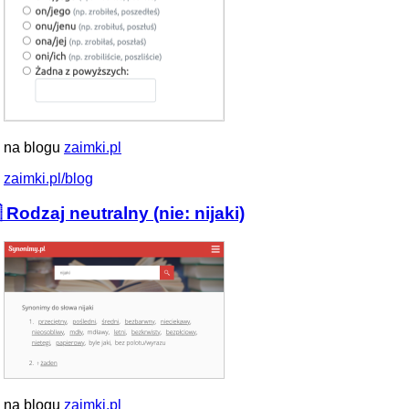
 na blogu
zaimki.pl
zaimki.pl/blog
 Rodzaj neutralny (nie: nijaki)
 na blogu
zaimki.pl