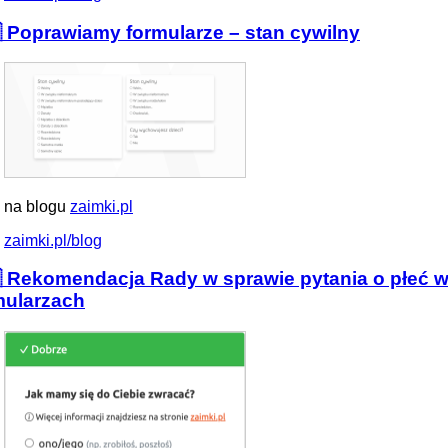
 Poprawiamy formularze – stan cywilny
 na blogu
zaimki.pl
zaimki.pl/blog
 Rekomendacja Rady w sprawie pytania o płeć 
mularzach