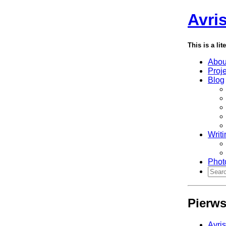
Avri
This is a lit
Abou
Proj
Blog
Writi
Phot
Pierws
Avri