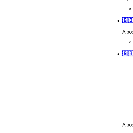
🇬
A po
🇬
A po