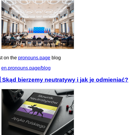
st on the
pronouns.page
blog
en.pronouns.page/blog
 Skąd bierzemy neutratywy i jak je odmieniać?