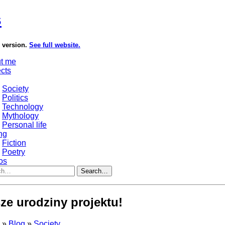
s
e version.
See full website.
t me
ects
Society
Politics
Technology
Mythology
Personal life
ng
Fiction
Poetry
os
Search…
ze urodziny projektu!
s
»
Blog
»
Society