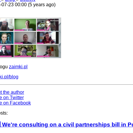
-07-23 00:00 (5 years ago)
logu
zaimki.pl
i.pl/blog
t the author
e on Twitter
e on Facebook
sts:
 We're consulting on a civil partnerships bill in 