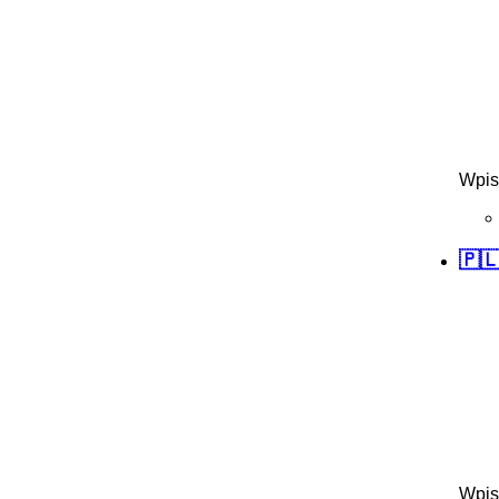
Wpis
🇵🇱
Wpis