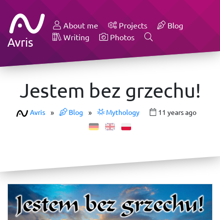
About me
Projects
Blog
Writing
Photos
Avris
Jestem bez grzechu!
Avris
»
Blog
»
Mythology
11 years ago