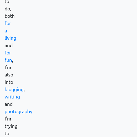
to
do,
both
for
a
living
and
for
fun
,
I'm
also
into
blogging
,
writing
and
photography
.
I'm
trying
to