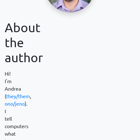
About
the
author
Hi!
I'm
Andrea
(
they/them
,
ono/jeno
).
I
tell
computers
what