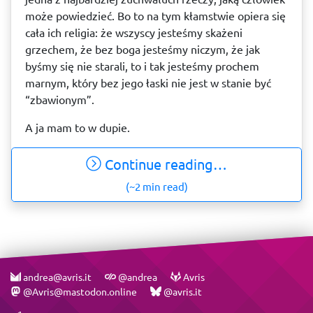
może powiedzieć. Bo to na tym kłamstwie opiera się
cała ich religia: że wszyscy jesteśmy skażeni
grzechem, że bez boga jesteśmy niczym, że jak
byśmy się nie starali, to i tak jesteśmy prochem
marnym, który bez jego łaski nie jest w stanie być
“zbawionym”.
A ja mam to w dupie.
Continue reading…
(~2 min read)
andrea@avris.it
@andrea
Avris
@Avris@mastodon.online
@avris.it