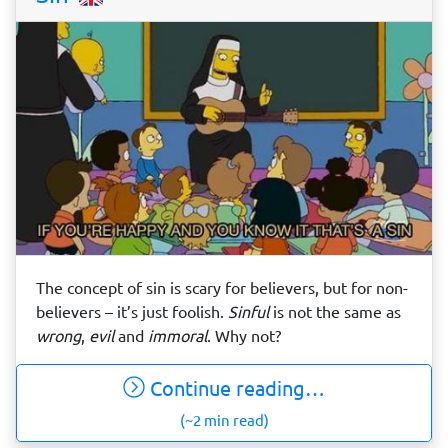
The concept of sin is scary for believers, but for non-
believers – it’s just foolish.
Sinful
is not the same as
wrong
,
evil
and
immoral
. Why not?
Continue reading…
(~2 min read)