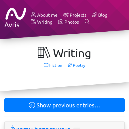
About me
Projects
Blog
Writing
Photos
Avris
Writing
Fiction
Poetry
Show previous entries…