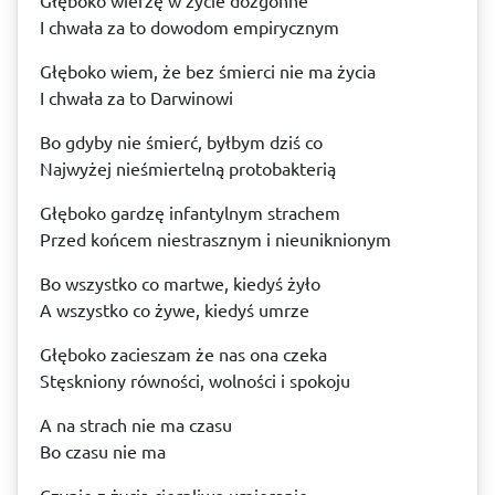
Głęboko wierzę w życie dozgonne
I chwała za to dowodom empirycznym
Głęboko wiem, że bez śmierci nie ma życia
I chwała za to Darwinowi
Bo gdyby nie śmierć, byłbym dziś co
Najwyżej nieśmiertelną protobakterią
Głęboko gardzę infantylnym strachem
Przed końcem niestrasznym i nieuniknionym
Bo wszystko co martwe, kiedyś żyło
A wszystko co żywe, kiedyś umrze
Głęboko zacieszam że nas ona czeka
Stęskniony równości, wolności i spokoju
A na strach nie ma czasu
Bo czasu nie ma