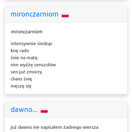
mironczarniom
mironczarniom
intensywnie siedząc
knę rado
śnie na matę.
nim wyżżę senszsłów
sen już zmorzy
chaos śnię
męczę się
dawno...
już dawno nie napisałem żadnego wiersza