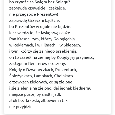
bo czymże są Święta bez Śniegu?
zaprawdę czuwajcie i czekajcie.
nie przegapcie Prezentów!
zaprawdę Grzeczni bądźcie,
bo Prezentów w ogóle nie będzie.
lecz wiedzcie, że łaskę swą okaże
Pan Krasnal tym, którzy Go oglądają
w Reklamach, i w Filmach, i w Sklepach,
i tym, którzy się za niego przebierają.
on to zszedł na ziemię by Kolędy jej przynieść,
zastępem Reniferów otoczony.
Kolędy o Dzwoneczkach, Prezentach,
Śnieżynkach, Lampkach, Choinkach.
drzewkach zielonych, co są zielone,
i się zielenią na zielono. daj jednak biednemu
miejsce puste, by siadł i jadł.
atoli bez krzesła, albowiem i tak
nie przyjdzie