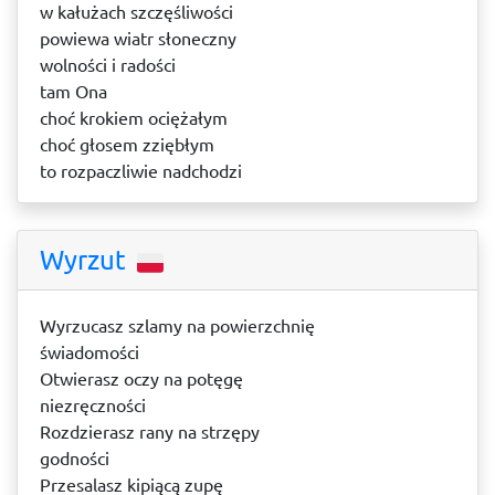
w kałużach szczęśliwości
powiewa wiatr słoneczny
wolności i radości
tam Ona
choć krokiem ociężałym
choć głosem zziębłym
to rozpaczliwie nadchodzi
Wyrzut
Wyrzucasz szlamy na powierzchnię
świadomości
Otwierasz oczy na potęgę
niezręczności
Rozdzierasz rany na strzępy
godności
Przesalasz kipiącą zupę