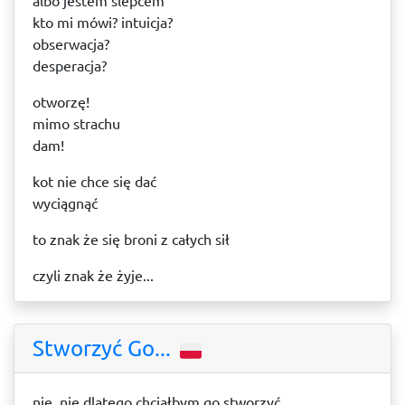
albo jestem ślepcem
kto mi mówi? intuicja?
obserwacja?
desperacja?
otworzę!
mimo strachu
dam!
kot nie chce się dać
wyciągnąć
to znak że się broni z całych sił
czyli znak że żyje...
Stworzyć Go...
nie, nie dlatego chciałbym go stworzyć