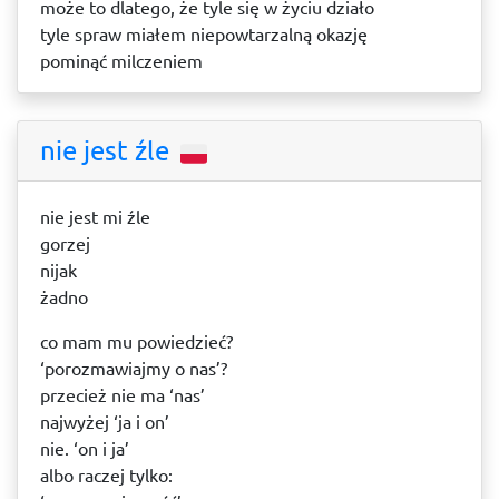
może to dlatego, że tyle się w życiu działo
tyle spraw miałem niepowtarzalną okazję
pominąć milczeniem
nie jest źle
nie jest mi źle
gorzej
nijak
żadno
co mam mu powiedzieć?
‘porozmawiajmy o nas’?
przecież nie ma ‘nas’
najwyżej ‘ja i on’
nie. ‘on i ja’
albo raczej tylko: