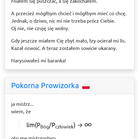
Miałem się puszczać, a się zakochałem.
A przecież mógłbym chcieć i mógłbym mieć co chcę.
Jednak, o dziwo, nic mi nie trzeba prócz Ciebie.
Oj nie, nie czuję się wolny.
Gdy jeszcze miałem Cię zbyt mało, łzy ocierał mi lis.
Kazał oswoić. A teraz zostałem sowicie ukarany.
Narysowałeś mi baranka!
Pokorna Prowizorka
ja mistrz...
wiem, że
lim(P
/P
) → ∞
Bóg
człowiek
oto me mistrzostwo.