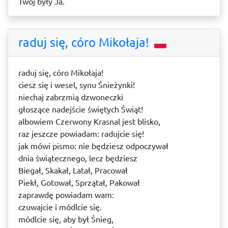
Twój były Ja.
raduj się, córo Mikołaja!
raduj się, córo Mikołaja!
ciesz się i wesel, synu Śnieżynki!
niechaj zabrzmią dzwoneczki
głoszące nadejście świętych Świąt!
albowiem Czerwony Krasnal jest blisko,
raz jeszcze powiadam: radujcie się!
jak mówi pismo: nie będziesz odpoczywał
dnia świątecznego, lecz będziesz
Biegał, Skakał, Latał, Pracował
Piekł, Gotował, Sprzątał, Pakował
zaprawdę powiadam wam:
czuwajcie i módlcie się.
módlcie się, aby był Śnieg,