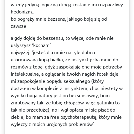
wtedy jedyną logiczną drogą zostanie mi rozpaczliwy
hedonizm...
bo pogrąży mnie bezsens, jakiego boję się od
zawsze
a gdy dojdę do bezsensu, to więcej ode mnie nie
usłyszysz ‘kocham’
najwyżej: ‘jesteś dla mnie na tyle dobrze
uformowaną kupą białka, że instynkt pcha mnie do
rozmów z tobą, gdyż zaspokajają one moje potrzeby
intelektualne, a oglądanie twoich nagich fotek daje
mi zaspokojenie popędu seksualnego (który
dostałem w komplecie z instynktem, choć niestety w
wyniku buga natury jest on bezsensowny, bom
zmutowany tak, że lubię chłopców, więc gatunku to
tak nie przedłużę), no i wgl opłaca mi się pisać do
ciebie, bo mam za free psychoterapeutę, który mnie
wyleczy z moich urojonych problemów’