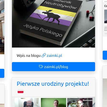
Wpis na blogu
zaimki.pl
zaimki.pl/blog
Pierwsze urodziny projektu!