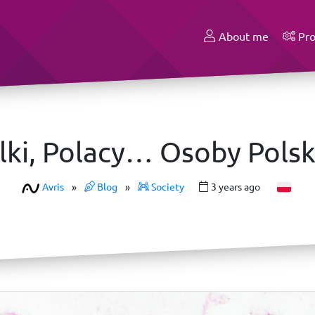
About me
Pro
lki, Polacy… Osoby Polsk
Avris
»
Blog
»
Society
3 years ago