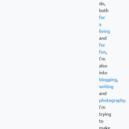
do,
both
for
a
living
and
for
fun
,
I'm
also
into
blogging
,
writing
and
photography
.
I'm
trying
to
make