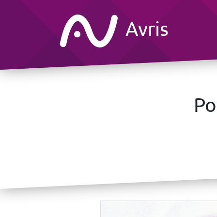
Avris
Po