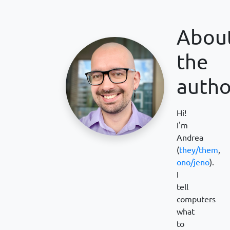
Abou
the
autho
Hi!
I'm
Andrea
(
they/them
,
ono/jeno
).
I
tell
computers
what
to