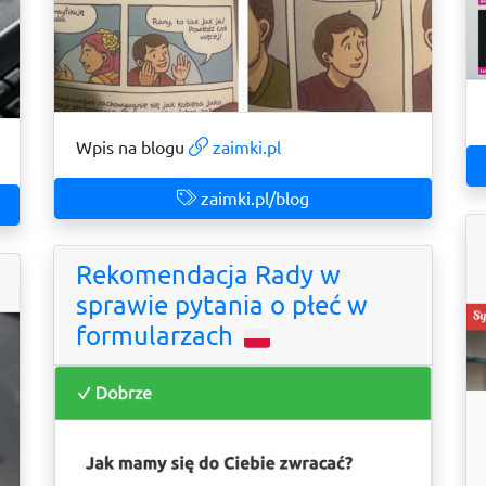
Wpis na blogu
zaimki.pl
zaimki.pl/blog
Rekomendacja Rady w
sprawie pytania o płeć w
formularzach