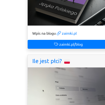
Wpis na blogu
zaimki.pl
zaimki.pl/blog
Ile jest płci?