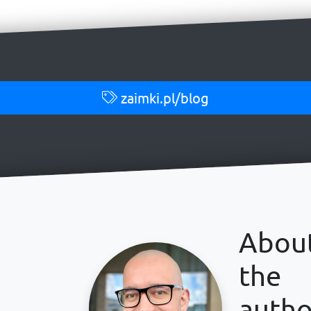
zaimki.pl/blog
Abou
the
autho