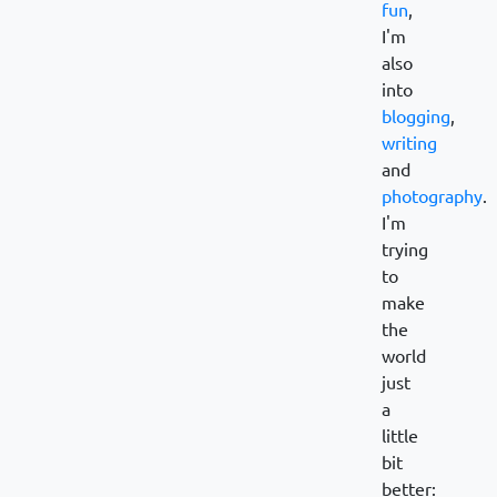
fun
,
I'm
also
into
blogging
,
writing
and
photography
.
I'm
trying
to
make
the
world
just
a
little
bit
better: