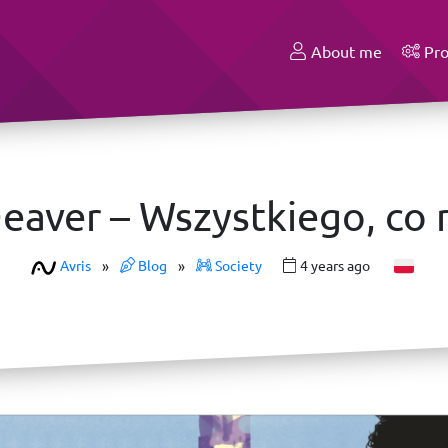
About me
Pro
aver – Wszystkiego, co 
Avris
»
Blog
»
Society
4 years ago