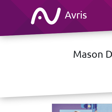
Avris
Mason De