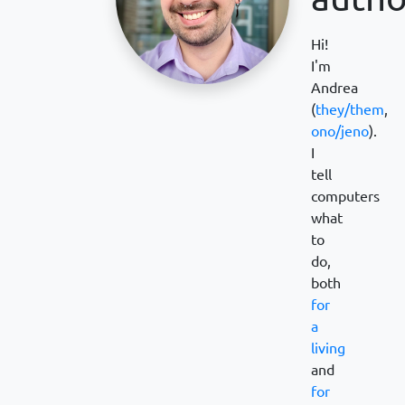
Hi!
I'm
Andrea
(
they/them
,
ono/jeno
).
I
tell
computers
what
to
do,
both
for
a
living
and
for