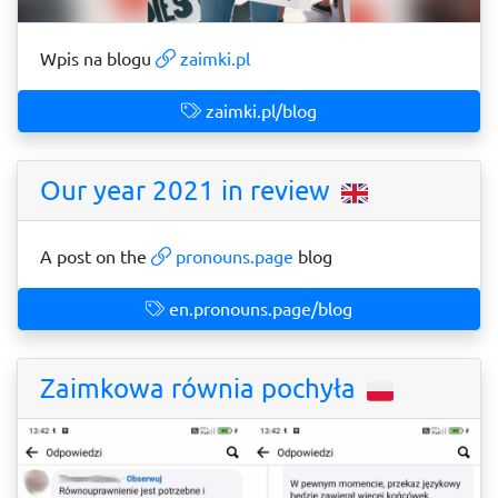
Wpis na blogu
zaimki.pl
zaimki.pl/blog
Our year 2021 in review
A post on the
pronouns.page
blog
en.pronouns.page/blog
Zaimkowa równia pochyła