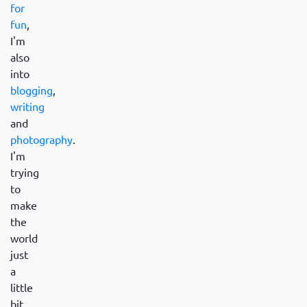
for
fun
,
I'm
also
into
blogging
,
writing
and
photography
.
I'm
trying
to
make
the
world
just
a
little
bit