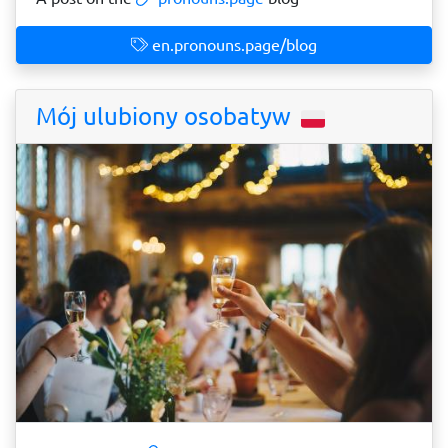
en.pronouns.page/blog
Mój ulubiony osobatyw