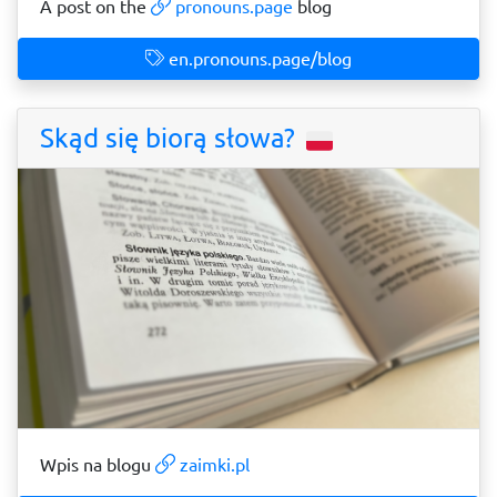
A post on the
pronouns.page
blog
en.pronouns.page/blog
Skąd się biorą słowa?
Wpis na blogu
zaimki.pl