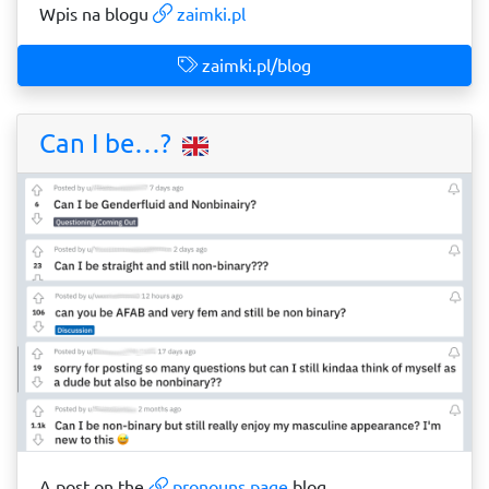
Wpis na blogu
zaimki.pl
zaimki.pl/blog
Can I be…?
A post on the
pronouns.page
blog