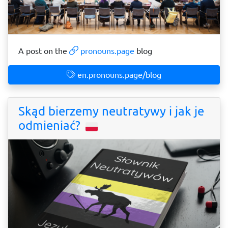
A post on the
pronouns.page
blog
en.pronouns.page/blog
Skąd bierzemy neutratywy i jak je
odmieniać?