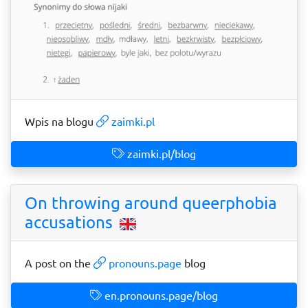
Wpis na blogu
zaimki.pl
zaimki.pl/blog
On throwing around queerphobia
accusations
A post on the
pronouns.page
blog
en.pronouns.page/blog