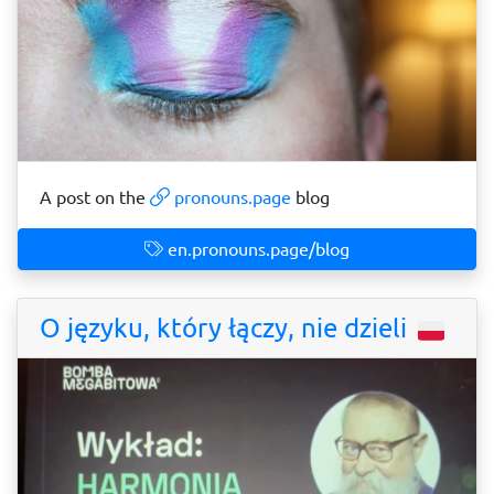
A post on the
pronouns.page
blog
en.pronouns.page/blog
O języku, który łączy, nie dzieli