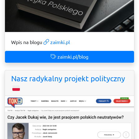
Wpis na blogu
zaimki.pl
zaimki.pl/blog
Nasz radykalny projekt polityczny