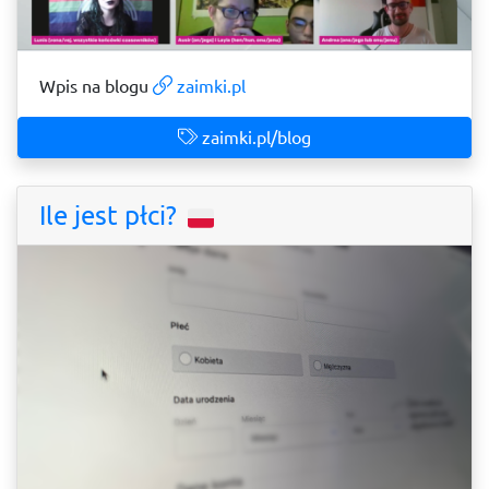
Wpis na blogu
zaimki.pl
zaimki.pl/blog
Ile jest płci?