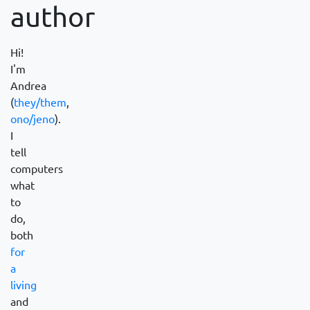
author
Hi!
I'm
Andrea
(
they/them
,
ono/jeno
).
I
tell
computers
what
to
do,
both
for
a
living
and