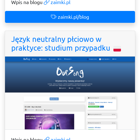
Wpis na blogu
zaimki.pl
zaimki.pl/blog
Język neutralny płciowo w
praktyce: studium przypadku
Wpis na blogu
zaimki.pl