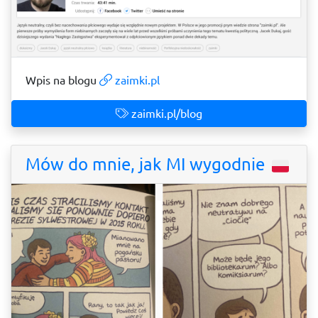
Wpis na blogu
zaimki.pl
zaimki.pl/blog
Mów do mnie, jak MI wygodnie