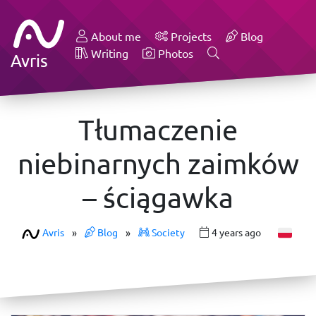
About me
Projects
Blog
Writing
Photos
Avris
Tłumaczenie
niebinarnych zaimków
– ściągawka
Avris
»
Blog
»
Society
4 years ago