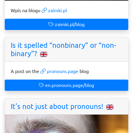
Wpis na blogu
zaimki.pl
zaimki.pl/blog
Is it spelled “nonbinary” or “non-
binary”?
A post on the
pronouns.page
blog
en.pronouns.page/blog
It's not just about pronouns!