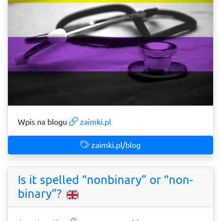
Wpis na blogu
zaimki.pl
zaimki.pl/blog
Is it spelled “nonbinary” or “non-
binary”?