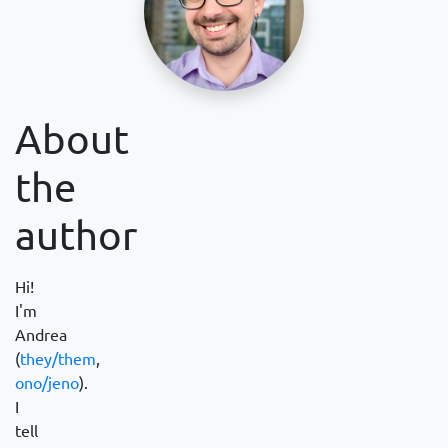
About
the
author
Hi!
I'm
Andrea
(
they/them
,
ono/jeno
).
I
tell