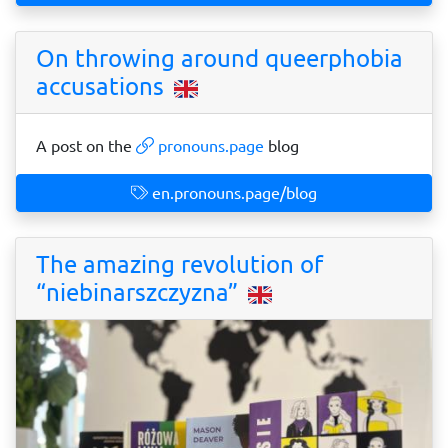
On throwing around queerphobia
accusations
A post on the
pronouns.page
blog
en.pronouns.page/blog
The amazing revolution of
“niebinarszczyzna”