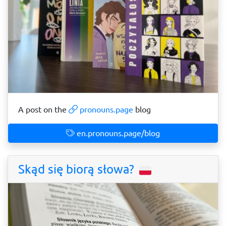
A post on the
pronouns.page
blog
en.pronouns.page/blog
Skąd się biorą słowa?