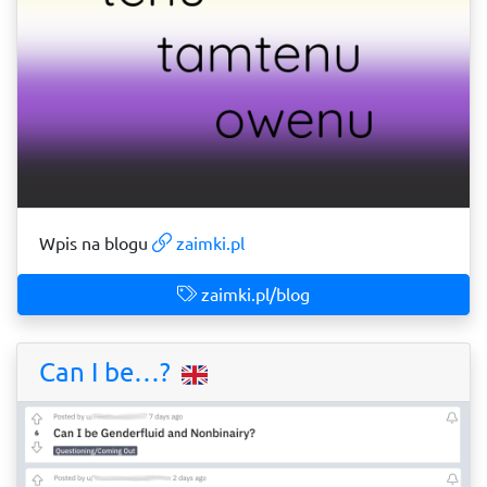
Wpis na blogu
zaimki.pl
zaimki.pl/blog
Can I be…?