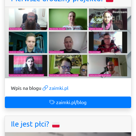
Wpis na blogu
zaimki.pl
zaimki.pl/blog
Ile jest płci?