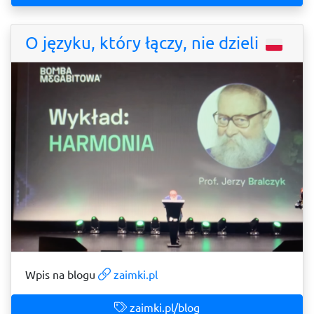
O języku, który łączy, nie dzieli
Wpis na blogu
zaimki.pl
zaimki.pl/blog