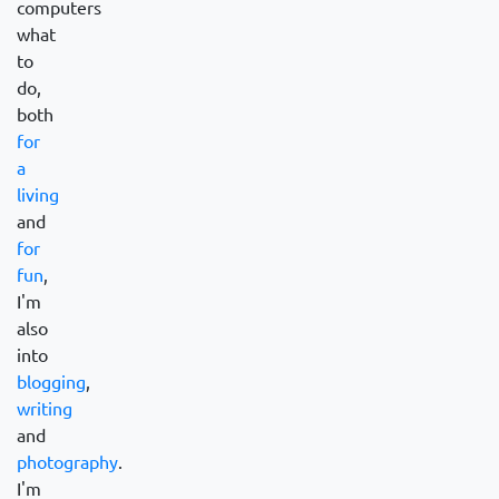
computers
what
to
do,
both
for
a
living
and
for
fun
,
I'm
also
into
blogging
,
writing
and
photography
.
I'm