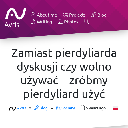
About me
Projects
Blog
Writing
Photos
Avris
Zamiast pierdyliarda
dyskusji czy wolno
używać – zróbmy
pierdyliard użyć
Avris
»
Blog
»
Society
5 years ago