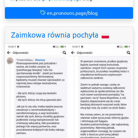
en.pronouns.page/blog
Zaimkowa równia pochyła