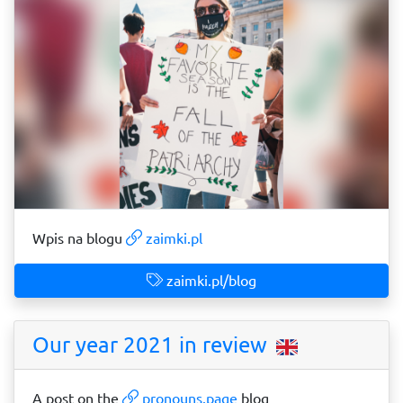
Wpis na blogu
zaimki.pl
zaimki.pl/blog
Our year 2021 in review
A post on the
pronouns.page
blog