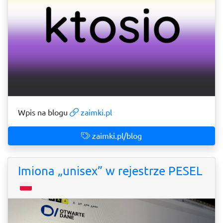
Wpis na blogu
zaimki.pl
zaimki.pl/blog
Imiona „unisex” w rejestrze PESEL