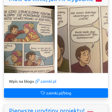
Wpis na blogu
zaimki.pl
zaimki.pl/blog
Pierwsze urodziny projektu!