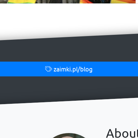
zaimki.pl/blog
Abou