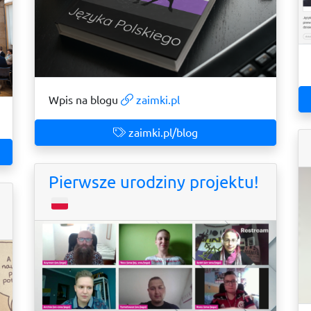
Wpis na blogu
zaimki.pl
zaimki.pl/blog
Pierwsze urodziny projektu!