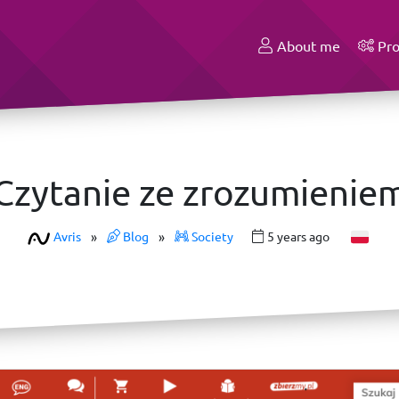
About me
Pro
Czytanie ze zrozumienie
Avris
»
Blog
»
Society
5 years ago