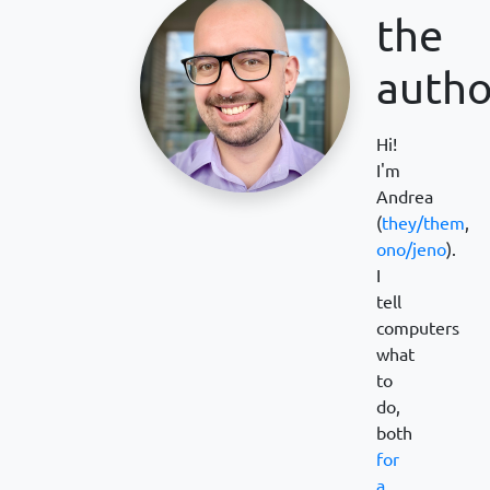
the
autho
Hi!
I'm
Andrea
(
they/them
,
ono/jeno
).
I
tell
computers
what
to
do,
both
for
a