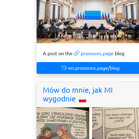
A post on the
pronouns.page
blog
en.pronouns.page/blog
Mów do mnie, jak MI
wygodnie