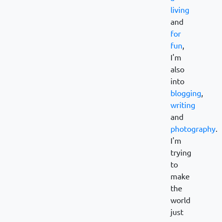
living
and
for
fun
,
I'm
also
into
blogging
,
writing
and
photography
.
I'm
trying
to
make
the
world
just