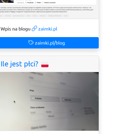
Wpis na blogu
zaimki.pl
zaimki.pl/blog
Ile jest płci?