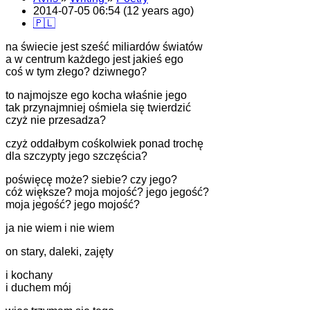
2014-07-05 06:54 (12 years ago)
🇵🇱
na świecie jest sześć miliardów światów
a w centrum każdego jest jakieś ego
coś w tym złego? dziwnego?
to najmojsze ego kocha właśnie jego
tak przynajmniej ośmiela się twierdzić
czyż nie przesadza?
czyż oddałbym cośkolwiek ponad trochę
dla szczypty jego szczęścia?
poświęcę może? siebie? czy jego?
cóż większe? moja mojość? jego jegość?
moja jegość? jego mojość?
ja nie wiem i nie wiem
on stary, daleki, zajęty
i kochany
i duchem mój