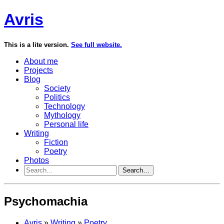
Avris
This is a lite version.
See full website.
About me
Projects
Blog
Society
Politics
Technology
Mythology
Personal life
Writing
Fiction
Poetry
Photos
Search…
Psychomachia
Avris
»
Writing
»
Poetry