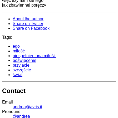
więc trzymam się tego
jak zbawiennej poręczy
About the author
Share on Twitter
Share on Facebook
Tags:
ego
miłość
niespełnieniona miłość
poświęcenie
przyjaciel
szczęście
świat
Contact
Email
andrea@avris.it
Pronouns
@andrea