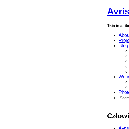
Avri
This is a lit
Abou
Proj
Blog
Writi
Phot
Człowi
Avri