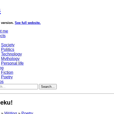
s
e version.
See full website.
t me
ects
Society
Politics
Technology
Mythology
Personal life
ng
Fiction
Poetry
os
Search…
eku!
s
»
Writing
»
Poetry