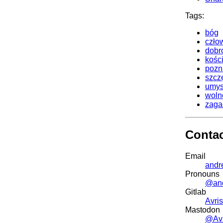
Tags:
bóg
czło
dobr
kości
pozn
szcz
umys
woln
zaga
Conta
Email
andr
Pronouns
@an
Gitlab
Avris
Mastodon
@Avr