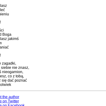
lasz
leć
ieniu
!
ści
od Boga
lasz jakimś
m
aniać
!
e zagadki,
 siebie nie znasz,
 nieogarnion,
esz, co z tobą,
z się dać poznać
olwiek
t the author
e on Twitter
e on Facebook