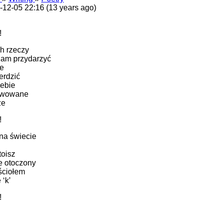
-12-05 22:16 (13 years ago)
!
ch rzeczy
nam przydarzyć
ie
erdzić
iebie
rwowane
ze
!
 na świecie
toisz
e otoczony
ściołem
 ‘k’
!
u