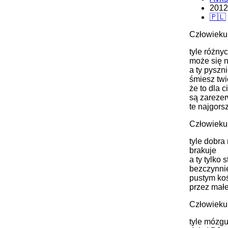
2012
🇵🇱
Człowieku
tyle różny
może się 
a ty pyszn
śmiesz twi
że to dla c
są zareze
te najgors
Człowieku
tyle dobra
brakuje
a ty tylko s
bezczynni
pustym ko
przez małe
Człowieku
tyle mózg