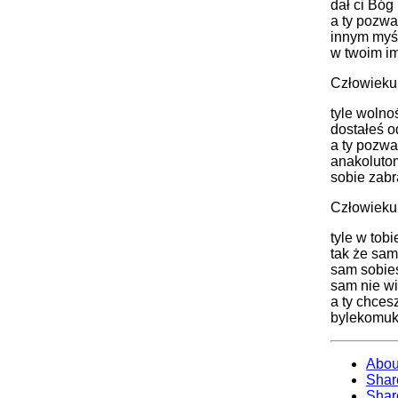
dał ci Bóg
a ty pozwa
innym myś
w twoim im
Człowieku
tyle wolno
dostałeś 
a ty pozwa
anakoluto
sobie zabr
Człowieku
tyle w tobi
tak że sam
sam sobieś
sam nie wi
a ty chces
bylekomuk
Abou
Shar
Shar