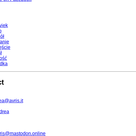
wiek
o
ół
anie
ęście
ł
ość
dka
ct
ea@avris.it
drea
is@mastodon.online