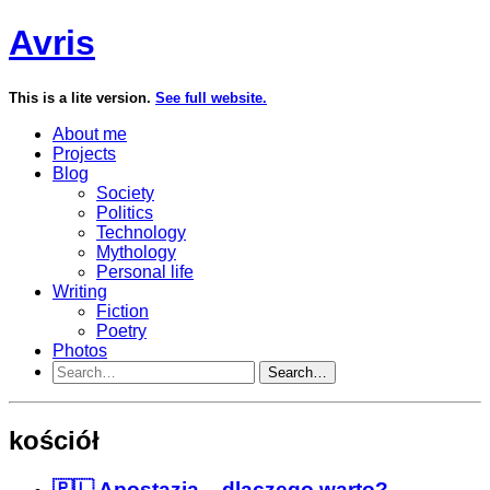
Avris
This is a lite version.
See full website.
About me
Projects
Blog
Society
Politics
Technology
Mythology
Personal life
Writing
Fiction
Poetry
Photos
Search…
kościół
🇵🇱 Apostazja – dlaczego warto?