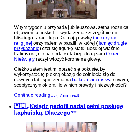
W tym tygodniu przypada jubileuszowa, setna rocznica
objawień fatimskich – wydarzenia szczególnie mi
bliskiego, z racji tego, że moją dawkę
indoktrynacji
religijnej
otrzymałem w parafii, w której (
łamiąc drugie
przykazanie
) czci się figurkę Matki Boskiej właśnie
Fatimskiej, i to na dodatek takiej, której sam
Ojciec
Nieświęty
raczył włożyć koronę na głowę.
Ciężko zatem jest mi oprzeć się pokusie, by
wykorzystać tę piękną okazję do cofnięcia się do
dawnych lat i spojrzenia na
bajki z dzieciństwa
nowym,
sceptycznym okiem. Ile w nich prawdy i niezwykłości?
Continue reading…
(~7 min read)
🇵🇱 „Ksiądz pedofil nadal pełni posługę
kapłańską. Dlaczego?”