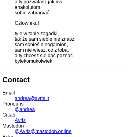
a ty pozwalasz jakimś
anakolutom
sobie zabraniać
Człowieku!
tyle w tobie zagadki,
tak że sam siebie nie znasz,
sam sobieś nieogarnion,
sam nie wiesz, co z tobą,
a ty chcesz się dać poznać
bylekomukolwiek
Contact
Email
andrea@avris.it
Pronouns
@andrea
Gitlab
Avris
Mastodon
@Avris@mastodon.online
Bsky