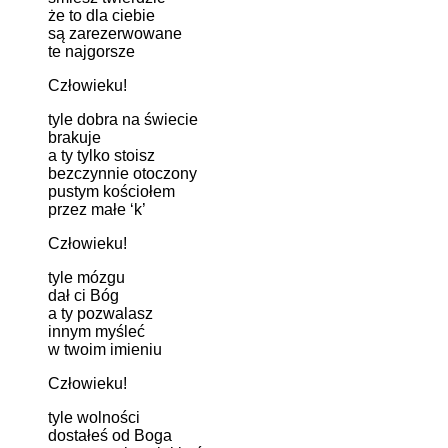
że to dla ciebie
są zarezerwowane
te najgorsze
Człowieku!
tyle dobra na świecie
brakuje
a ty tylko stoisz
bezczynnie otoczony
pustym kościołem
przez małe ‘k’
Człowieku!
tyle mózgu
dał ci Bóg
a ty pozwalasz
innym myśleć
w twoim imieniu
Człowieku!
tyle wolności
dostałeś od Boga