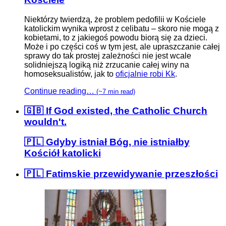
Niektórzy twierdzą, że problem pedofilii w Kościele
katolickim wynika wprost z celibatu – skoro nie mogą z
kobietami, to z jakiegoś powodu biorą się za dzieci.
Może i po części coś w tym jest, ale upraszczanie całej
sprawy do tak prostej zależności nie jest wcale
solidniejszą logiką niż zrzucanie całej winy na
homoseksualistów, jak to
oficjalnie robi Kk
.
Continue reading…
(~7 min read)
🇬🇧 If God existed, the Catholic Church
wouldn't.
🇵🇱 Gdyby istniał Bóg, nie istniałby
Kościół katolicki
🇵🇱 Fatimskie przewidywanie przeszłości