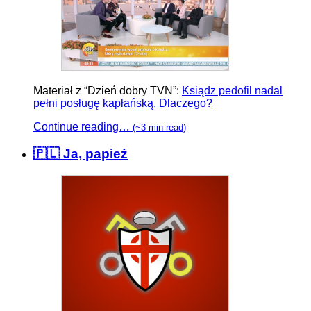
Materiał z “Dzień dobry TVN”:
Ksiądz pedofil nadal
pełni posługę kapłańską. Dlaczego?
Continue reading…
(~3 min read)
🇵🇱 Ja, papież