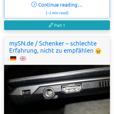
Continue reading…
(~2 min read)
Part 1
mySN.de / Schenker – schlechte
Erfahrung, nicht zu empfählen