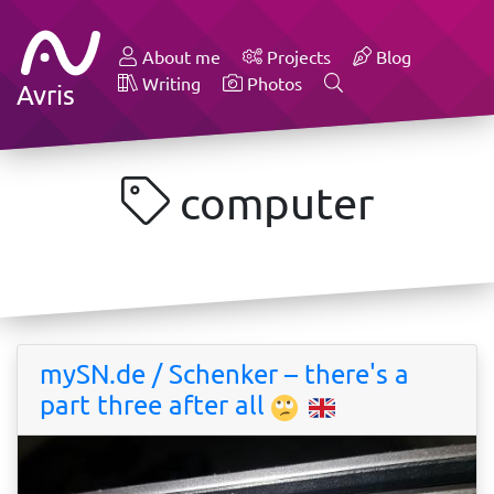
About me
Projects
Blog
Writing
Photos
Avris
computer
mySN.de / Schenker – there's a
part three after all