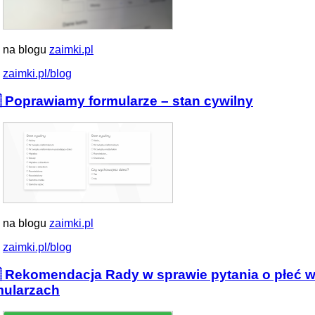
 na blogu
zaimki.pl
zaimki.pl/blog
 Poprawiamy formularze – stan cywilny
 na blogu
zaimki.pl
zaimki.pl/blog
 Rekomendacja Rady w sprawie pytania o płeć 
mularzach