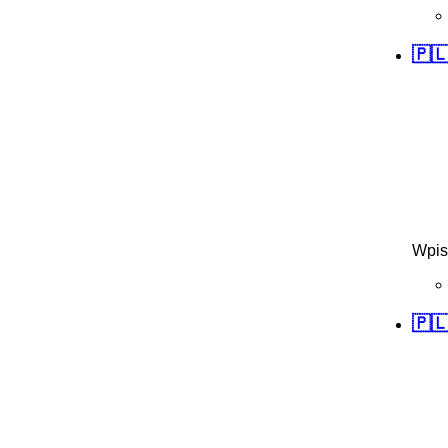
🇵
Wpis
🇵🇱