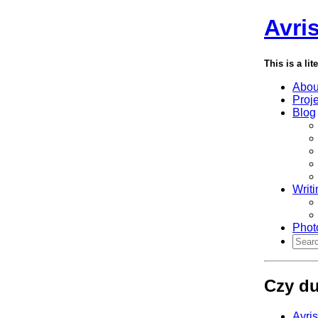
Avri
This is a lit
Abou
Proj
Blog
Writi
Phot
Czy du
Avri