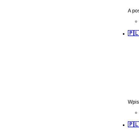
A po
🇵
Wpis
🇵