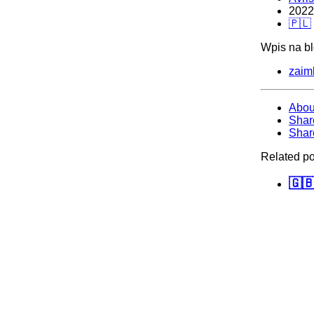
2022
🇵🇱
Wpis na b
zaimk
Abou
Shar
Shar
Related po
🇬🇧