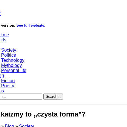
s
e version.
See full website.
t me
ects
Society
Politics
Technology
Mythology
Personal life
ng
Fiction
Poetry
os
Search…
kaizmy to „czysta forma”?
s
»
Blog
»
Society