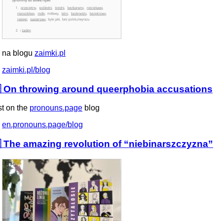
 na blogu
zaimki.pl
zaimki.pl/blog
 On throwing around queerphobia accusations
st on the
pronouns.page
blog
en.pronouns.page/blog
 The amazing revolution of “niebinarszczyzna”