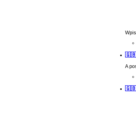
Wpis
🇬
A po
🇬