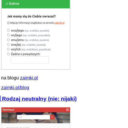
 na blogu
zaimki.pl
zaimki.pl/blog
 Rodzaj neutralny (nie: nijaki)