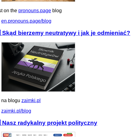
st on the
pronouns.page
blog
en.pronouns.page/blog
 Skąd bierzemy neutratywy i jak je odmieniać?
 na blogu
zaimki.pl
zaimki.pl/blog
 Nasz radykalny projekt polityczny