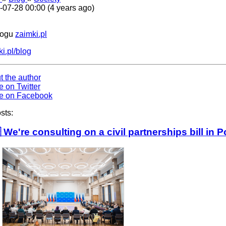
-07-28 00:00 (4 years ago)
logu
zaimki.pl
i.pl/blog
t the author
e on Twitter
e on Facebook
sts:
 We're consulting on a civil partnerships bill in 