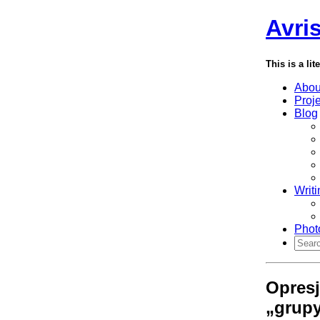
Avri
This is a lit
Abou
Proj
Blog
Writi
Phot
Opresj
„grup