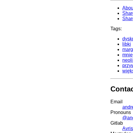
Abou
Shar
Shar
Tags:
dysk
libki
marg
mnie
neol
przyw
więk
Conta
Email
andr
Pronouns
@an
Gitlab
Avris