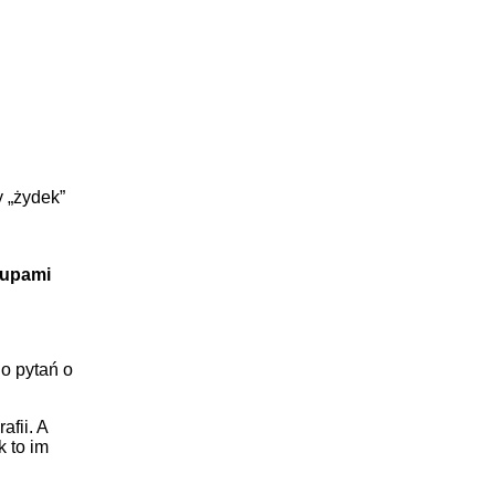
y „żydek”
rupami
do pytań o
fii. A
k to im