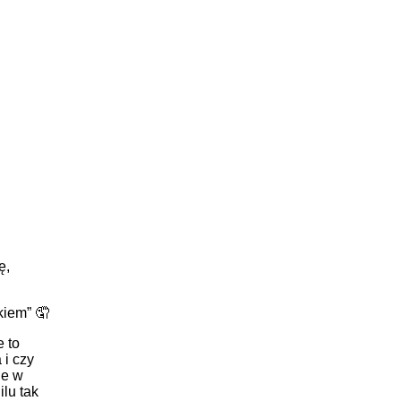
ę,
kiem” 🤦
 to
 i czy
ie w
lu tak