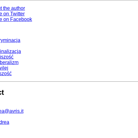
t the author
e on Twitter
e on Facebook
ryminacja
inalizacja
jszość
iberalizm
ilej
szość
ct
ea@avris.it
drea