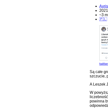
Avri
2021
~3 m
🇵🇱
twitt
Są całe gr
szczucie, 
A Leszek J
W powyższ
liczebność
powinna by
odpowiedzi