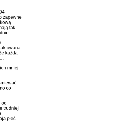
,94
 to zapewne
zkową
mają tak
tnie.
e
traktowana
 że każda
o…
ich mniej
yśmiewać,
amo co
ą od
 trudniej
a
oja płeć