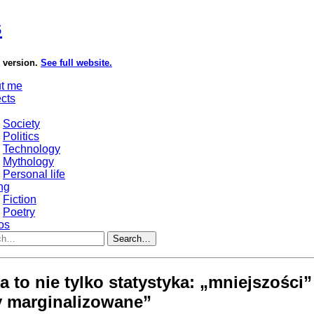
s
e version.
See full website.
t me
ects
Society
Politics
Technology
Mythology
Personal life
ng
Fiction
Poetry
os
Search…
a to nie tylko statystyka: „mniejszości”
y marginalizowane”