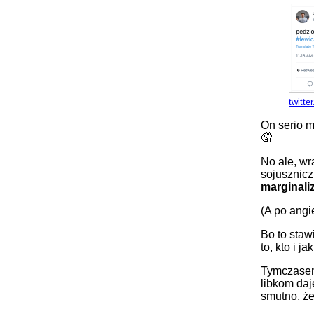
twitt
On serio m
🤦
No ale, wr
sojusznicz
marginali
(A po angi
Bo to staw
to, kto i 
Tymczasem 
libkom daj
smutno, że