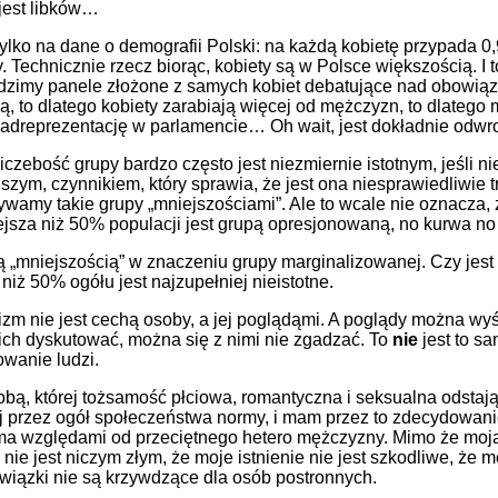
jest libków…
ylko na dane o demografii Polski: na każdą kobietę przypada 0
 Technicznie rzecz biorąc, kobiety są w Polsce większością. I
idzimy panele złożone z samych kobiet debatujące nad obowią
, to dlatego kobiety zarabiają więcej od mężczyzn, to dlatego 
dreprezentację w parlamencie… Oh wait, jest dokładnie odwro
liczebość grupy bardzo często jest niezmiernie istotnym, jeśli ni
szym, czynnikiem, który sprawia, że jest ona niesprawiedliwie 
ywamy takie grupy „mniejszościami”. Ale to wcale nie oznacza,
jsza niż 50% populacji jest grupą opresjonowaną, no kurwa n
są „mniejszością” w znaczeniu grupy marginalizowanej. Czy jest 
 niż 50% ogółu jest najzupełniej nieistotne.
izm nie jest cechą osoby, a jej poglądąmi. A poglądy można w
ch dyskutować, można się z nimi nie zgadzać. To
nie
jest to s
wanie ludzi.
bą, której tożsamość płciowa, romantyczna i seksualna odstaj
 przez ogół społeczeństwa normy, i mam przez to zdecydowanie
ma względami od przeciętnego hetero mężczyzny. Mimo że moj
nie jest niczym złym, że moje istnienie nie jest szkodliwe, że m
wiązki nie są krzywdzące dla osób postronnych.