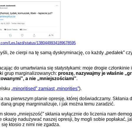
er.com/LesJazd/status/1380449934189678595
yśli, że cierpi na tę samą dyskryminację, co każdy „pedałek” cz
acając do umartwiania się statystykami: moje drogie członkinie i
ki grup marginalizowanych:
proszę, nazywajmy je właśnie „g
zowanymi”, a nie „mniejszościami”
.
elsku
„minoritised” zamiast „minorities”
).
ia na pierwszym planie opresję, której doświadczamy. Skłania 
jak daną grupę margninalizuje, i jak można temu zaradzić.
słowo „mniejszość” skłania wyłącznie do liczenia nam demogra
e okazję nadużywać naszej opresji, by mogli sobie popłakać, ja
 się ktosio z nimi nie zgadza.