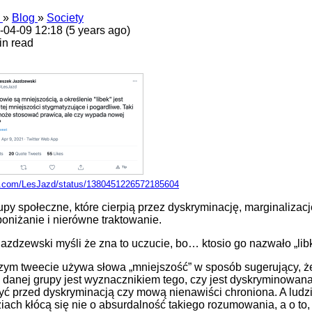
s
»
Blog
»
Society
-04-09 12:18 (5 years ago)
in read
er.com/LesJazd/status/1380451226572185604
upy społeczne, które cierpią przez dyskryminację, marginalizacj
poniżanie i nierówne traktowanie.
azdzewski myśli że zna to uczucie, bo… ktosio go nazwało „lib
ym tweecie używa słowa „mniejszość” w sposób sugerujący, że
 danej grupy jest wyznacznikiem tego, czy jest dyskryminowana
ć przed dyskryminacją czy mową nienawiści chroniona. A ludz
ach kłócą się nie o absurdalność takiego rozumowania, a o to, i