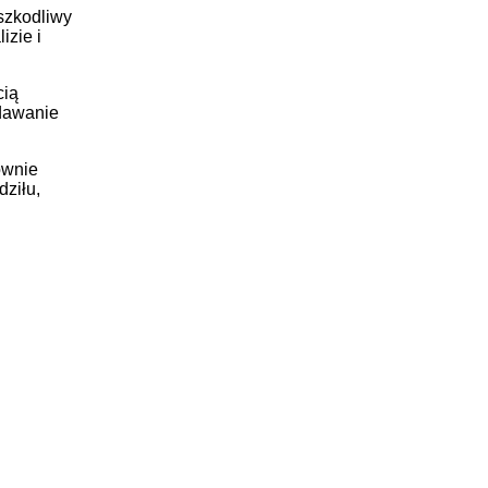
szkodliwy
izie i
cią
udawanie
ównie
ziłu,