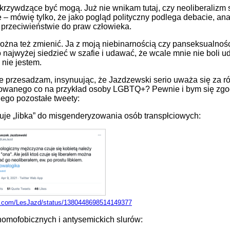
krzywdzące być mogą. Już nie wnikam tutaj, czy neoliberalizm 
ie – mówię tylko, że jako pogląd polityczny podlega debacie, anal
 przeciwieństwie do praw człowieka.
żna też zmienić. Ja z moją niebinarnością czy panseksualnoś
najwyżej siedzieć w szafie i udawać, że wcale mnie nie boli 
 nie jestem.
że przesadzam, insynuując, że Jazdzewski serio uważa się za r
owanego co na przykład osoby LGBTQ+? Pewnie i bym się zgod
jego pozostałe tweety:
je „libka” do misgenderyzowania osób transpłciowych:
er.com/LesJazd/status/1380448698514149377
 homofobicznych i antysemickich slurów: