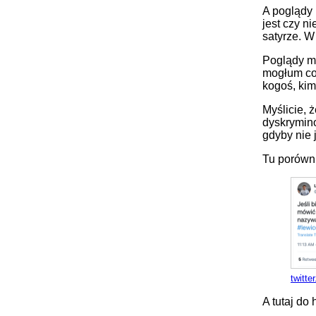
A poglądy 
jest czy n
satyrze. W
Poglądy mo
mogłum co 
kogoś, kim
Myślicie, 
dyskrymin
gdyby nie 
Tu porównu
twitt
A tutaj do