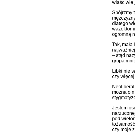
właściwie 
Spójrzmy t
mężczyzny.
dlatego w
wazektomią
ogromną na
Tak, mała 
najważniej
– stąd naz
grupa mnie
Libki nie 
czy więcej
Neoliberal
można o ni
stygmatyzo
Jestem oso
narzuconej
pod wielo
tożsamość 
czy moje z