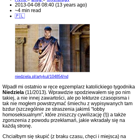
2013-04-08 08:40 (13 years ago)
~4 min read
🇵🇱
niedziela.pl/artykul/104854/nd
Wpadł mi ostatnio w ręce egzemplarz katolickiego tygodnika
Niedziela
(11/2013). Wprawdzie spodziewałem się po nim
takiej, a nie innej zawartości, ale po lekturze czasopisma i
tak nie mogłem powstrzymać śmiechu z wypisywanych tam
bzdur (szczególnie ze straszenia jakimś “lobby
homoseksualnym”, które zniszczy cywilizację (!)) a także
zgorszenia z powodu przekłamań, jakie wkradały się na
każdą stronę.
Chciałbym się skupić (z braku czasu, chęci i miejsca) na