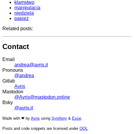
kłamstwo
manipulacja
niedziela
papież
Related posts:
Contact
Email
andrea@avris.it
Pronouns
@andrea
Gitlab
Avris
Mastodon
@Avris@mastodon.online
Bsky
@avris.it
Made with ❤ by
Avris
using
Symfony
&
Esse
.
Posts and code snippets are licensed under
OQL
.