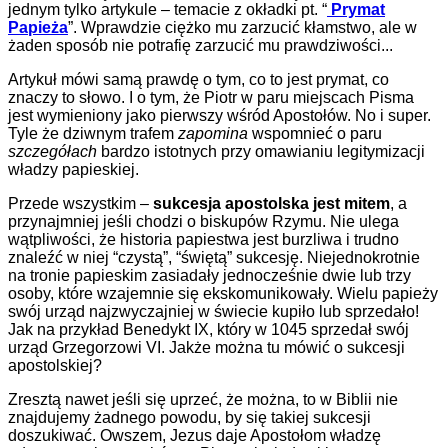
jednym tylko artykule – temacie z okładki pt. “
Prymat
Papieża
”. Wprawdzie ciężko mu zarzucić kłamstwo, ale w
żaden sposób nie potrafię zarzucić mu prawdziwości...
Artykuł mówi samą prawdę o tym, co to jest prymat, co
znaczy to słowo. I o tym, że Piotr w paru miejscach Pisma
jest wymieniony jako pierwszy wśród Apostołów. No i super.
Tyle że dziwnym trafem
zapomina
wspomnieć o paru
szczegółach
bardzo istotnych przy omawianiu legitymizacji
władzy papieskiej.
Przede wszystkim –
sukcesja apostolska jest mitem
, a
przynajmniej jeśli chodzi o biskupów Rzymu. Nie ulega
wątpliwości, że historia papiestwa jest burzliwa i trudno
znaleźć w niej “czystą”, “świętą” sukcesję. Niejednokrotnie
na tronie papieskim zasiadały jednocześnie dwie lub trzy
osoby, które wzajemnie się ekskomunikowały. Wielu papieży
swój urząd najzwyczajniej w świecie kupiło lub sprzedało!
Jak na przykład Benedykt IX, który w 1045 sprzedał swój
urząd Grzegorzowi VI. Jakże można tu mówić o sukcesji
apostolskiej?
Zresztą nawet jeśli się uprzeć, że można, to w Biblii nie
znajdujemy żadnego powodu, by się takiej sukcesji
doszukiwać. Owszem, Jezus daje Apostołom władzę