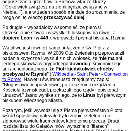
odpuszczania grzechów, a Piotrowi władzę kluczy
(“Cokolwiek zwiążesz na ziemi będzie związane w
Niebie...”), ale w żaden sposób
nie
daje do zrozumienia, że
mogą oni tę władzę
przekazywać dalej
.
Po drugie – wypadałoby wspomnieć, że pierwsi
chrześcijanie stawiali wszystkich biskupów na równi, a
dopiero Leon I w 449 r.
wprowadził prymat biskupa Rzymu.
Wątpliwe jest również samo połączenie św. Piotra z
biskupstwem Rzymu. W 2009 Otto Zwierlein przeprowadził
badania krytyczne i wysnuł z nich wniosek, że “
nie ma
ani
jednego skrawka wiarygodnego
dowodu
piśmienniczego
ani archeologicznego,
że Piotr
kiedykolwiek choćby
przebywał w Rzymie
” (
Wikipedia - Saint Peter - Connection
to Rome
). Nawet u św. Ireneusza znajdujemy zapis:
“Błogosławieni apostołowie, po założeniu i urządzeniu
Kościoła [rzymskiego], przekazali jego rządy i episkopat
Linusowi.” Jasno wynika z niego, że to
Linus
był pierwszym
biskupem Wiecznego Miasta.
Poza tym, jeśli wywodzi się z Pisma pierwszeństwo Piotra
wśród Apostołów, należało by to zrobić rzetelnie i nie
zignorować wielu fragmentów, które temu przeczą. Drugi
rozdział listu do Galatów mówi wyraźnie o “filarach”