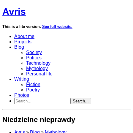
Avris
This is a lite version.
See full website.
About me
Projects
Blog
Society
Politics
Technology
Mythology
Personal life
Writing
Fiction
Poetry
Photos
Search…
Niedzielne nieprawdy
Avris
»
Blog
»
Mythology