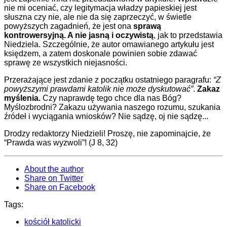
nie mi oceniać, czy legitymacja władzy papieskiej jest
słuszna czy nie, ale nie da się zaprzeczyć, w świetle
powyższych zagadnień, że jest ona
sprawą
kontrowersyjną. A nie jasną i oczywistą
, jak to przedstawia
Niedziela. Szczególnie, że autor omawianego artykułu jest
księdzem, a zatem doskonale powinien sobie zdawać
sprawę ze wszystkich niejasności.
Przerażające jest zdanie z początku ostatniego paragrafu:
“Z
powyższymi prawdami katolik nie może dyskutować”
.
Zakaz
myślenia.
Czy naprawdę tego chce dla nas Bóg?
Myślozbrodni? Zakazu używania naszego rozumu, szukania
źródeł i wyciągania wniosków? Nie sądzę, oj nie sądzę...
Drodzy redaktorzy Niedzieli! Proszę, nie zapominajcie, że
“Prawda was wyzwoli”! (J 8, 32)
About the author
Share on Twitter
Share on Facebook
Tags:
kościół katolicki