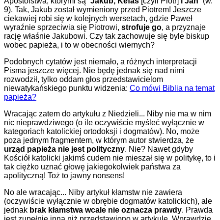
Apostolstwa, którymi są “
Jakub, Kefas
[czyli Piotr]
i Jan
” (w.
9). Tak, Jakub został wymieniony przed Piotrem! Jeszcze
ciekawiej robi się w kolejnych wersetach, gdzie Paweł
wyraźnie sprzeciwia się Piotrowi,
strofuje go
, a przyznaje
rację właśnie Jakubowi. Czy tak zachowuje się byle biskup
wobec papieża, i to w obecności wiernych?
Podobnych cytatów jest niemało, a różnych interpretacji
Pisma jeszcze więcej. Nie będę jednak się nad nimi
rozwodził, tylko oddam głos przedstawicielom
niewatykańskiego punktu widzenia:
Co mówi Biblia na temat
papieża?
Wracając zatem do artykułu z Niedzieli... Niby nie ma w nim
nic nieprawdziwego (o ile oczywiście myśleć wyłącznie w
kategoriach katolickiej ortodoksji i dogmatów). No, może
poza jednym fragmentem, w którym autor stwierdza, że
urząd papieża nie jest polityczny
. Nie? Nawet gdyby
Kościół katolicki jakimś cudem nie mieszał się w politykę, to i
tak ciężko uznać głowę jakiegokolwiek państwa za
apolityczną! Toż to jawny nonsens!
No ale wracając... Niby artykuł kłamstw nie zawiera
(oczywiście wyłącznie w obrębie dogmatów katolickich), ale
jednak
brak kłamstwa wcale nie oznacza prawdy
. Prawda
jest zupełnie inna niż przedstawiono w artykule. Wprawdzie