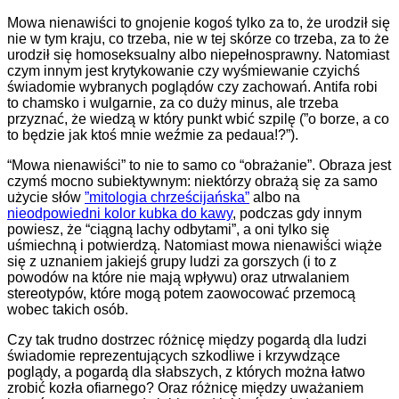
Mowa nienawiści to gnojenie kogoś tylko za to, że urodził się
nie w tym kraju, co trzeba, nie w tej skórze co trzeba, za to że
urodził się homoseksualny albo niepełnosprawny. Natomiast
czym innym jest krytykowanie czy wyśmiewanie czyichś
świadomie wybranych poglądów czy zachowań. Antifa robi
to chamsko i wulgarnie, za co duży minus, ale trzeba
przyznać, że wiedzą w który punkt wbić szpilę (”o borze, a co
to będzie jak ktoś mnie weźmie za pedaua!?”).
“Mowa nienawiści” to nie to samo co “obrażanie”. Obraza jest
czymś mocno subiektywnym: niektórzy obrażą się za samo
użycie słów
”mitologia chrześcijańska”
albo na
nieodpowiedni kolor kubka do kawy
, podczas gdy innym
powiesz, że “ciągną lachy odbytami”, a oni tylko się
uśmiechną i potwierdzą. Natomiast mowa nienawiści wiąże
się z uznaniem jakiejś grupy ludzi za gorszych (i to z
powodów na które nie mają wpływu) oraz utrwalaniem
stereotypów, które mogą potem zaowocować przemocą
wobec takich osób.
Czy tak trudno dostrzec różnicę między pogardą dla ludzi
świadomie reprezentujących szkodliwe i krzywdzące
poglądy, a pogardą dla słabszych, z których można łatwo
zrobić kozła ofiarnego? Oraz różnicę między uważaniem