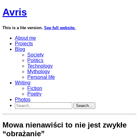
Avris
This is a lite version.
See full website.
About me
Projects
Blog
Society
Politics
Technology
Mythology
Personal life
Writing
Fiction
Poetry
Photos
Search…
Mowa nienawiści to nie jest zwykłe
“obrażanie”