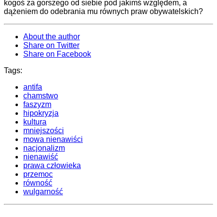
kogoś za gorszego od siebie pod jakimś względem, a
dążeniem do odebrania mu równych praw obywatelskich?
About the author
Share on Twitter
Share on Facebook
Tags:
antifa
chamstwo
faszyzm
hipokryzja
kultura
mniejszości
mowa nienawiści
nacjonalizm
nienawiść
prawa człowieka
przemoc
równość
wulgarność