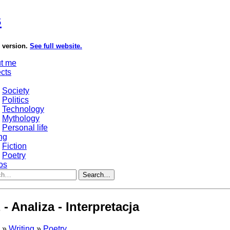
s
e version.
See full website.
t me
ects
Society
Politics
Technology
Mythology
Personal life
ng
Fiction
Poetry
os
Search…
- Analiza - Interpretacja
s
»
Writing
»
Poetry