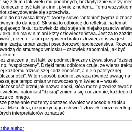
ć się z tłumu tak wielu mu podobnych, bezkrytycznie wierzy me
koniecznie być taki jak inni, płynie z nurtem... Temu wszystkie
iot zdecydowanie się sprzeciwia.
ie do nazwiska litery ‘t’ tworzy słowo “antonim” (wyraz o znac
iwnym do danego). Skłania to odbiorcę do refleksji, na temat
pującego faktu: człowiek dzisiaj staje się niejako przeciwieńs
ieka, nie ma w nim ani krzty człowieczeństwa. Jest za to zazdr
awiść, grzech. Takim przejawem braku człowieczeń­stwa jest
strializacja, urbanizacja i pseudorozwój społeczeństwa. Rozwa
rowadzą do smutnego wniosku – człowiek zapomniał, jak być
wiekiem.
ez znaczenia jest fakt, że podmiot liryczny używa słowa “dzisiej
 np. “współczesny”. Dzięki temu odbiorca czuje, że wiersz traktu
iej każde­mu “dzisiejszej codzienności”, a nie o patetycznej
ółczesności”. W ten sposób podmiot zwraca również uwagę na
raszające tempo zmian w nowoczesnym świecie – wszak
ółczesność” brzmi jak nazwa epoki, która może przecież trwać 
ka wieków, natomiast “dzisiaj” zmienia się codziennie, każdego 
cza co innego.
sze przesłanie możemy dostrzec również w sposobie zapisu
sza. Mała litera, rozpoczynająca słowo “człowiek” może według
tórych interpretatorów oznaczać
t the author