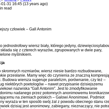
-01-31 16:45 (13 years ago)
in read
iejszy człowiek – Gall Antonim
to jednostrofowy wiersz biały, którego jedyny, dziewięciosylabo
 składa się z czterech wyrazów, zgrupowanych w dwie pary,
ielone myślnikiem.
cja
 skromnych rozmiarów, wiersz niesie bardzo rozbudowane,
okie przesłanie. Mamy więc do czynienia ze znaczną kompresją
ci. Budowa wiersza sugeruje paralelizm, porównanie, czy też –
ug niektórych poetologów – nawet przypisanie dzisiejszemu
wiekowi nazwiska “Gall Antonim”. Jest to zmodyfi­kowanie
donimu nadanego przez potomnych anonimowemu kronikarzow
łającemu na ziemiach polskich – Galowi Anonimowi. Podmiot
czny wyraża w ten sposób swój żal z powodu obecnego stanu rz
owiek dzisiaj jest anonimowy, zabiegany, nieznaczący, nie potra