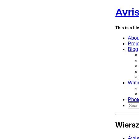
Avri
This is a lit
Abou
Proj
Blog
Writi
Phot
Wiersz 
Avri