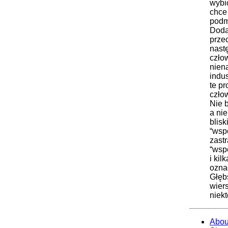
wybi
chce 
podm
Dodan
przec
nastę
człow
nien
indu
te p
czło
Nie b
a nie
blisk
“wsp
zast
“wsp
i kil
ozna
Głęb
wier
niek
Abou