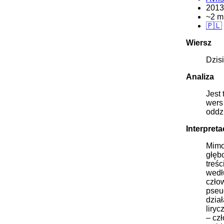
2013
~2 m
🇵🇱
Wiersz
Dzis
Analiza
Jest 
wers
oddz
Interpreta
Mimo
głęb
treś
wedł
czło
pseu
dzia
liry
– czł