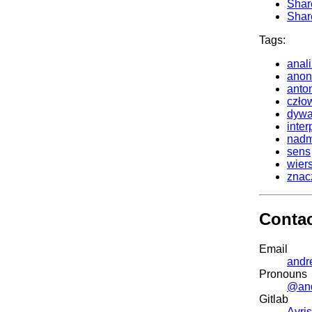
Shar
Shar
Tags:
anal
anon
anto
czło
dywa
inter
nadm
sens
wier
znac
Conta
Email
andr
Pronouns
@an
Gitlab
Avris