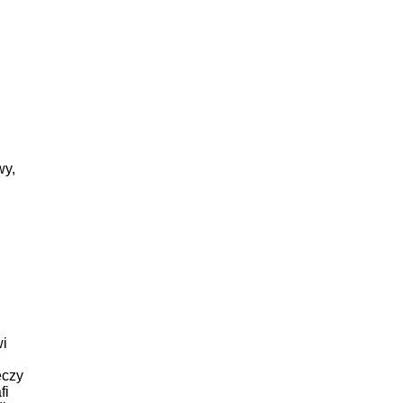
wy,
i
eczy
fi