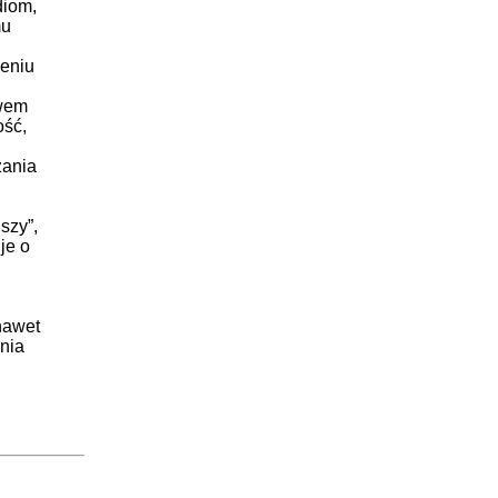
diom,
mu
zeniu
twem
ość,
żania
szy”,
je o
nawet
dnia