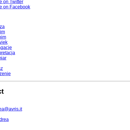
e on Twitter
e on Facebook
iza
im
nim
wiek
gacje
pretacja
iar
sz
zenie
ct
ea@avris.it
drea