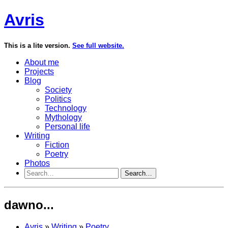
Avris
This is a lite version.
See full website.
About me
Projects
Blog
Society
Politics
Technology
Mythology
Personal life
Writing
Fiction
Poetry
Photos
Search…
dawno...
Avris
»
Writing
»
Poetry