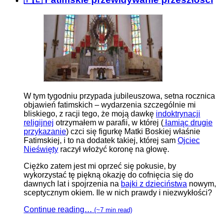
W tym tygodniu przypada jubileuszowa, setna rocznica
objawień fatimskich – wydarzenia szczególnie mi
bliskiego, z racji tego, że moją dawkę
indoktrynacji
religijnej
otrzymałem w parafii, w której (
łamiąc drugie
przykazanie
) czci się figurkę Matki Boskiej właśnie
Fatimskiej, i to na dodatek takiej, której sam
Ojciec
Nieświęty
raczył włożyć koronę na głowę.
Ciężko zatem jest mi oprzeć się pokusie, by
wykorzystać tę piękną okazję do cofnięcia się do
dawnych lat i spojrzenia na
bajki z dzieciństwa
nowym,
sceptycznym okiem. Ile w nich prawdy i niezwykłości?
Continue reading…
(~7 min read)