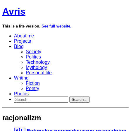
Avris
This is a lite version.
See full website.
About me
Projects
Blog
Society
Politics
Technology
Mythology
Personal life
Writing
Fiction
Poetry
Photos
Search…
racjonalizm
🇵🇱 Fatimskie przewidywanie przeszłości