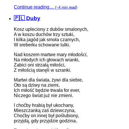
Continue reading…
(~4 min read)
🇵🇱 Duby
Kosz upleciony z dubów smalonych,
A w koszu duchów trzy sztuki,
I kilka jagód jak smoła czarnych,
W sreberku schowane lulki.
Nad koszem martwe mary młodości,
Na młodych ich głowach wianki,
Zabici oni strzałą miłości,
Z miłością stanęli w szranki.
Martwi dla świata, żywi dla siebie,
Oto są dziwy na ziemi,
Ich miłość będzie trwała for ever,
Niczego świat już nie zmieni.
I choćby hrabią był ukochany,
Mieszczanką zaś dziewczyna,
Choćby on innej był poślubiony,
przyjdą, gdy przyjdzie godzina.