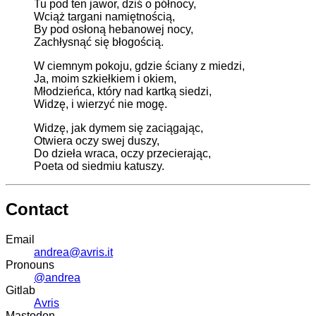
Tu pod ten jawor, dziś o północy,
Wciąż targani namiętnością,
By pod osłoną hebanowej nocy,
Zachłysnąć się błogością.
W ciemnym pokoju, gdzie ściany z miedzi,
Ja, moim szkiełkiem i okiem,
Młodzieńca, który nad kartką siedzi,
Widzę, i wierzyć nie mogę.
Widzę, jak dymem się zaciągając,
Otwiera oczy swej duszy,
Do dzieła wraca, oczy przecierając,
Poeta od siedmiu katuszy.
Contact
Email
andrea@avris.it
Pronouns
@andrea
Gitlab
Avris
Mastodon