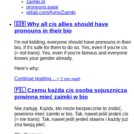
zaimki.pl
pronouns.page
gitlab.com/Avris/Zaimki
🇬🇧 Why all cis allies should have
pronouns in their bio
I'm not kidding, everyone should have pronouns in their
bio, if it's safe for them to do so. Yes, even if you're cis
(= not trans). Yes, even if you're famous and everyone
knows your gender already.
Here's why:
Continue reading…
(~2 min read)
🇵🇱 Czemu każda cis osoba sojusznicza
powinna mieć zaimki w bio
Nie żartuję. Każdx, kto może bezpiecznie to zrobić,
powininx mieć zaimki w bio. Tak, nawet jeśli jesteś cis
(= nie trans). Tak, nawet jeśli jesteś sławnx i każdy już
zna twoją płeć.