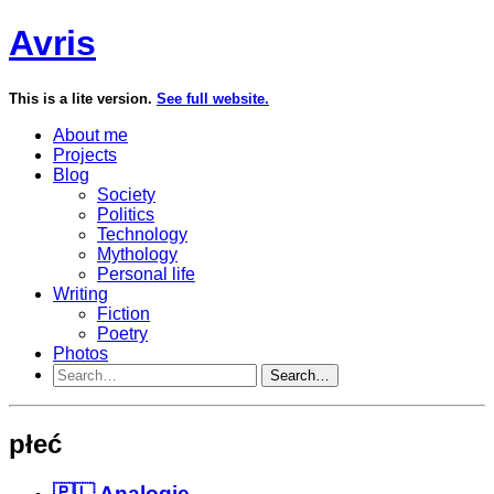
Avris
This is a lite version.
See full website.
About me
Projects
Blog
Society
Politics
Technology
Mythology
Personal life
Writing
Fiction
Poetry
Photos
Search…
płeć
🇵🇱 Analogie