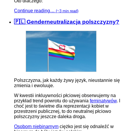
Oto dlaczego:
Continue reading…
(~3 min read)
🇵🇱 Genderneutralizacja polszczyzny?
Polszczyzna, jak każdy żywy język, nieustannie się
zmienia i ewoluuje.
W kwestii inkluywności płciowej obserwujemy na
przykład trend powrotu do używania
feminatywów
. I
choć jest to świetne dla reprezentacji kobiet w
przestrzeni publicznej, to do neutralnej płciowo
polszczyzny jeszcze daleka droga.
Osobom niebinarnym
ciężko jest się odnaleźć w