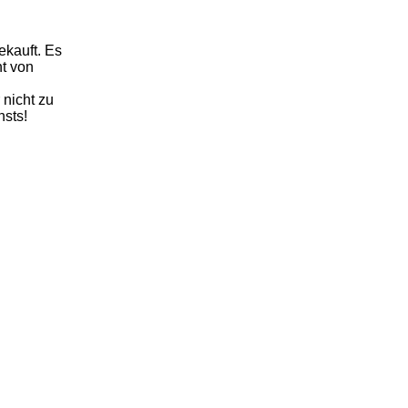
ekauft. Es
ht von
 nicht zu
nsts!