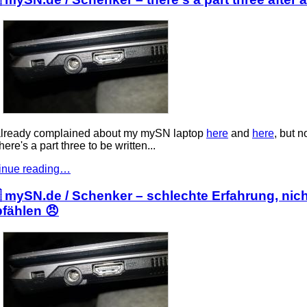
 already complained about my mySN laptop
here
and
here
, but n
there's a part three to be written...
inue reading…
 mySN.de / Schenker – schlechte Erfahrung, nich
fählen 😠