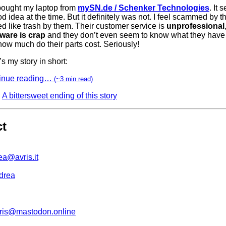
 bought my laptop from
mySN.de / Schenker Technologies
. It
d idea at the time. But it definitely was not. I feel scammed by th
ed like trash by them. Their customer service is
unprofessional
ware is crap
and they don’t even seem to know what they have 
ow much do their parts cost. Seriously!
s my story in short:
inue reading…
(~3 min read)
A bittersweet ending of this story
ct
ea@avris.it
drea
is@mastodon.online