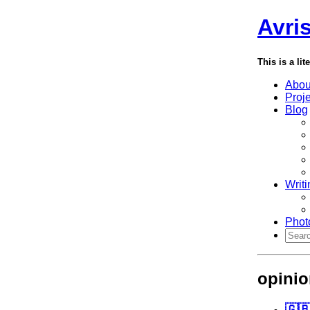
Avri
This is a lit
Abou
Proj
Blog
Writi
Phot
opini
🇬🇧