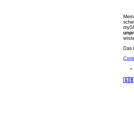
Mein
schei
mySN
unpr
wisse
Das i
Cont
🇬