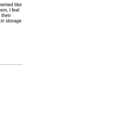
 seemed like
em, I feel
, their
in storage