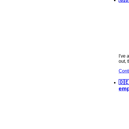
I've
out, 
Cont
🇩
emp