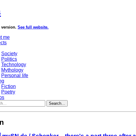
s
e version.
See full website.
t me
ects
Society
Politics
Technology
Mythology
Personal life
ng
Fiction
Poetry
os
Search…
on
 mySN.de / Schenker – there's a part three after al