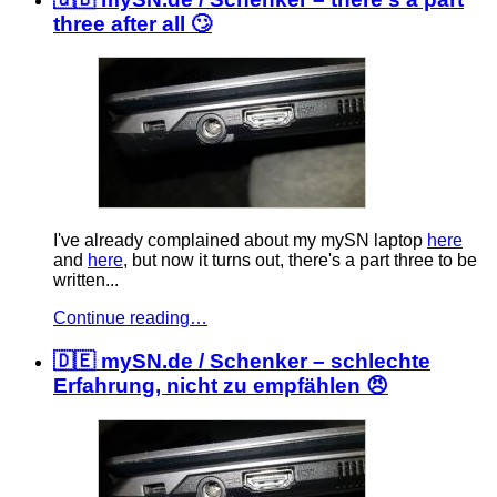
three after all 🙄
I've already complained about my mySN laptop
here
and
here
, but now it turns out, there's a part three to be
written...
Continue reading…
🇩🇪 mySN.de / Schenker – schlechte
Erfahrung, nicht zu empfählen 😠