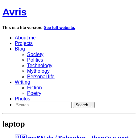
Avris
This is a lite version.
See full website.
About me
Projects
Blog
Society
Politics
Technology
Mythology
Personal life
Writing
Fiction
Poetry
Photos
Search…
laptop
🇬🇧 mySN.de / Schenker – there's a part