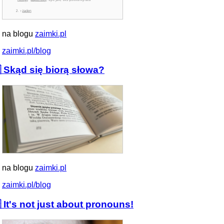
 na blogu
zaimki.pl
zaimki.pl/blog
 Skąd się biorą słowa?
 na blogu
zaimki.pl
zaimki.pl/blog
 It's not just about pronouns!