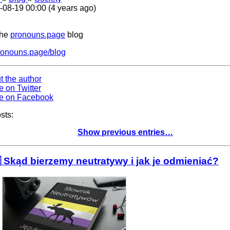
-08-19 00:00 (4 years ago)
the
pronouns.page
blog
ronouns.page/blog
t the author
e on Twitter
e on Facebook
sts:
Show previous entries…
 Skąd bierzemy neutratywy i jak je odmieniać?