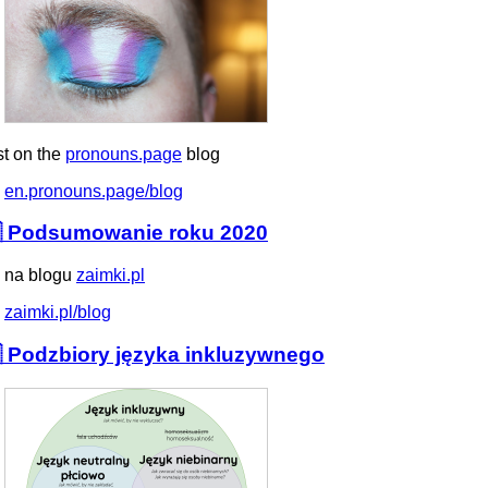
st on the
pronouns.page
blog
en.pronouns.page/blog
 Podsumowanie roku 2020
 na blogu
zaimki.pl
zaimki.pl/blog
 Podzbiory języka inkluzywnego