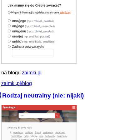
 na blogu
zaimki.pl
zaimki.pl/blog
 Rodzaj neutralny (nie: nijaki)