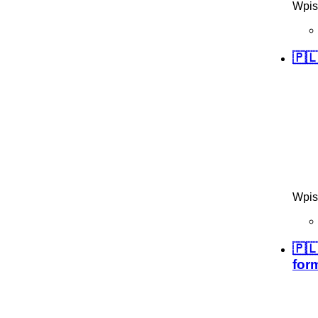
Wpis
🇵🇱
Wpis
🇵
for