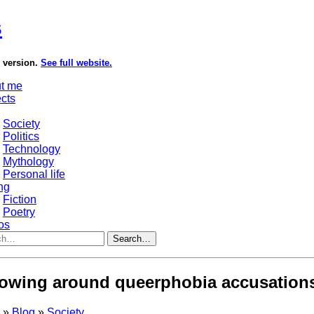
s
e version.
See full website.
t me
ects
Society
Politics
Technology
Mythology
Personal life
ng
Fiction
Poetry
os
Search…
owing around queerphobia accusation
s
»
Blog
»
Society