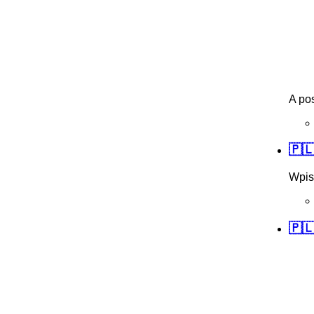
A po
🇵
Wpis
🇵