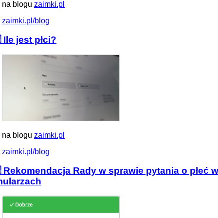
 na blogu
zaimki.pl
zaimki.pl/blog
 Ile jest płci?
 na blogu
zaimki.pl
zaimki.pl/blog
 Rekomendacja Rady w sprawie pytania o płeć 
mularzach