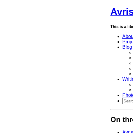
Avri
This is a lit
Abou
Proj
Blog
Writi
Phot
On thr
Avri