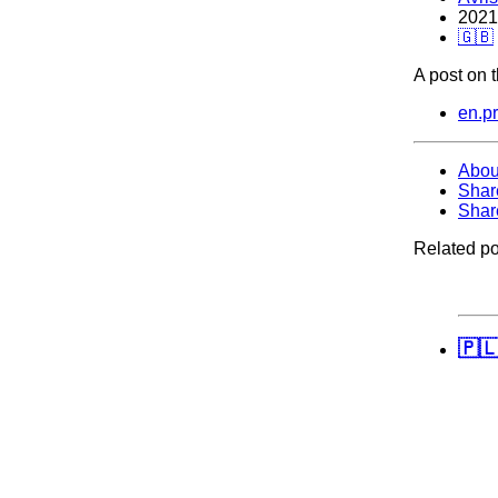
2021
🇬🇧
A post on 
en.p
Abou
Shar
Shar
Related po
🇵