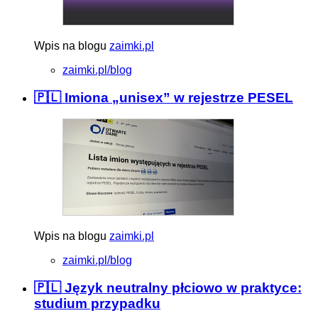
Wpis na blogu
zaimki.pl
zaimki.pl/blog
🇵🇱 Imiona „unisex” w rejestrze PESEL
Wpis na blogu
zaimki.pl
zaimki.pl/blog
🇵🇱 Język neutralny płciowo w praktyce:
studium przypadku