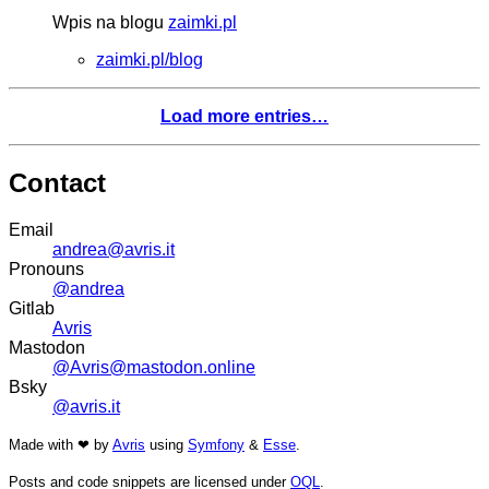
Wpis na blogu
zaimki.pl
zaimki.pl/blog
Load more entries…
Contact
Email
andrea@avris.it
Pronouns
@andrea
Gitlab
Avris
Mastodon
@Avris@mastodon.online
Bsky
@avris.it
Made with ❤ by
Avris
using
Symfony
&
Esse
.
Posts and code snippets are licensed under
OQL
.