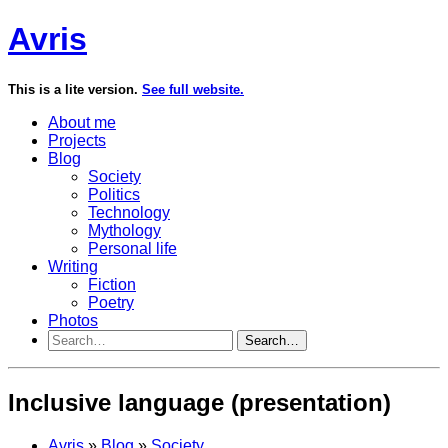
Avris
This is a lite version.
See full website.
About me
Projects
Blog
Society
Politics
Technology
Mythology
Personal life
Writing
Fiction
Poetry
Photos
Search…
Inclusive language (presentation)
Avris
»
Blog
»
Society