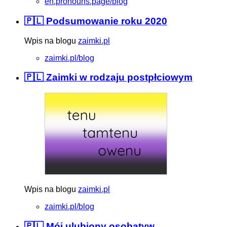
en.pronouns.page/blog
🇵🇱 Podsumowanie roku 2020
Wpis na blogu
zaimki.pl
zaimki.pl/blog
🇵🇱 Zaimki w rodzaju postpłciowym
Wpis na blogu
zaimki.pl
zaimki.pl/blog
🇵🇱 Mój ulubiony osobatyw