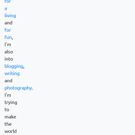
for
a
living
and
for
fun
,
I'm
also
into
blogging
,
writing
and
photography
.
I'm
trying
to
make
the
world