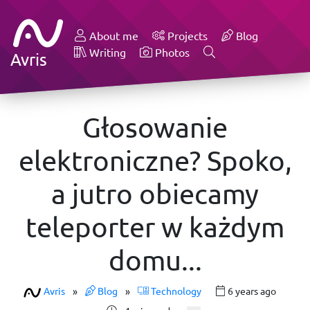
About me
Projects
Blog
Writing
Photos
Avris
Głosowanie
elektroniczne? Spoko,
a jutro obiecamy
teleporter w każdym
domu...
Avris
»
Blog
»
Technology
6 years ago