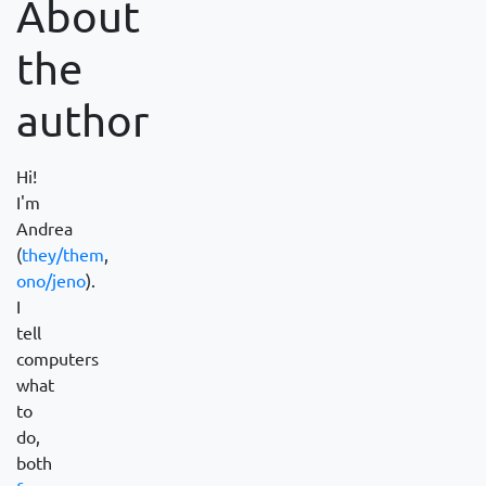
About
the
author
Hi!
I'm
Andrea
(
they/them
,
ono/jeno
).
I
tell
computers
what
to
do,
both