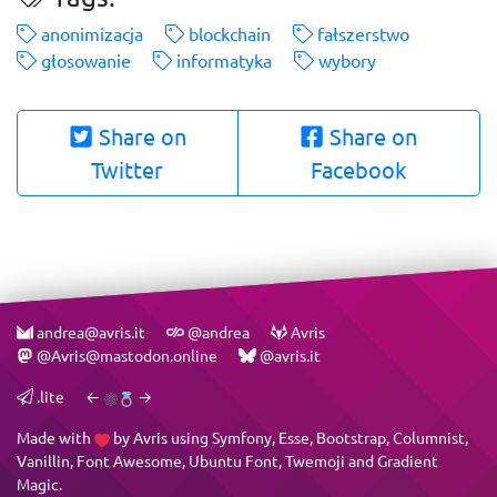
anonimizacja
blockchain
fałszerstwo
głosowanie
informatyka
wybory
Share on
Share on
Twitter
Facebook
andrea@avris.it
@andrea
Avris
@Avris@mastodon.online
@avris.it
.lite
←
→
Made with
by
Avris
using
Symfony
,
Esse
,
Bootstrap
,
Columnist
,
Vanillin
,
Font Awesome
,
Ubuntu Font
,
Twemoji
and
Gradient
Magic
.