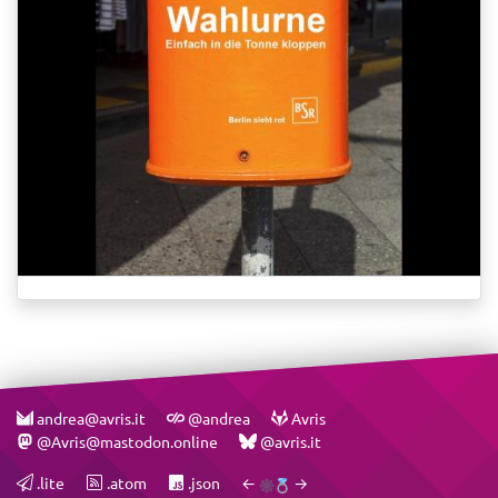
andrea@avris.it
@andrea
Avris
@Avris@mastodon.online
@avris.it
.lite
.atom
.json
←
→