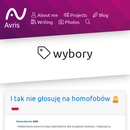
About me
Projects
Blog
Writing
Photos
Avris
wybory
I tak nie głosuję na homofobów