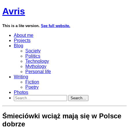
Avris
This is a lite version.
See full website.
About me
Projects
Blog
Society
Politics
Technology
Mythology
Personal life
Writing
Fiction
Poetry
Photos
Search…
Śmieciówki wciąż mają się w Polsce
dobrze