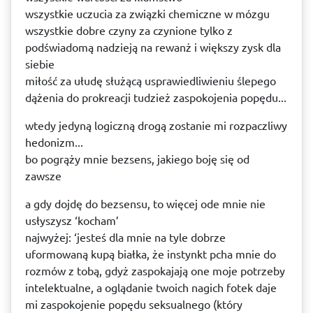
wszystkie uczucia za związki chemiczne w mózgu
wszystkie dobre czyny za czynione tylko z
podświadomą nadzieją na rewanż i większy zysk dla
siebie
miłość za ułudę służącą usprawiedliwieniu ślepego
dążenia do prokreacji tudzież zaspokojenia popędu...
wtedy jedyną logiczną drogą zostanie mi rozpaczliwy
hedonizm...
bo pogrąży mnie bezsens, jakiego boję się od
zawsze
a gdy dojdę do bezsensu, to więcej ode mnie nie
usłyszysz ‘kocham’
najwyżej: ‘jesteś dla mnie na tyle dobrze
uformowaną kupą białka, że instynkt pcha mnie do
rozmów z tobą, gdyż zaspokajają one moje potrzeby
intelektualne, a oglądanie twoich nagich fotek daje
mi zaspokojenie popędu seksualnego (który