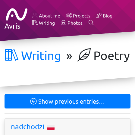
About me
Projects
Blog
Writing
Photos
Avris
Writing
»
Poetry
Show previous entries…
nadchodzi