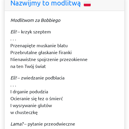
Nazwijmy to modlitwą
Modlitwom za Bobbiego
Eli!
– krzyk szeptem
. . .
Przenapięte muskanie blatu
Przebrutalne głaskanie firanki
Nienawistne spojrzenie przezokienne
na ten Twój świat
Eli!
– zwiedzanie podblacia
. . .
I drganie podudzia
Ocieranie się łez o śmierć
I wysrywanie glutów
w chusteczkę
Lama?
– pytanie przeodwieczne