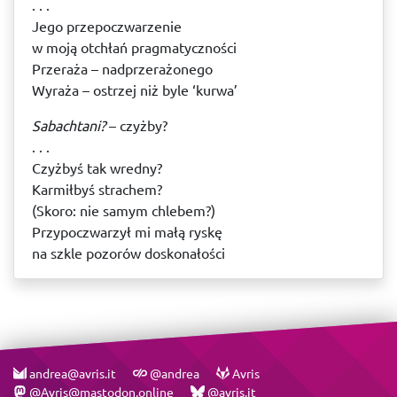
. . .
Jego przepoczwarzenie
w moją otchłań pragmatyczności
Przeraża – nadprzerażonego
Wyraża – ostrzej niż byle ‘kurwa’
Sabachtani?
– czyżby?
. . .
Czyżbyś tak wredny?
Karmiłbyś strachem?
(Skoro: nie samym chlebem?)
Przypoczwarzył mi małą ryskę
na szkle pozorów doskonałości
andrea@avris.it
@andrea
Avris
@Avris@mastodon.online
@avris.it