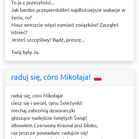
To ja z przeszłości...
Jak bardzo przepierdoliłeś najdłużsiejsze wakacje w
życiu, co?
Masz wreszcie więzi zamiast związków? Zacząłeś
istnieć?
Jesteś szczęśliwy? Bądź, proszę...
Twój były Ja.
raduj się, córo Mikołaja!
raduj się, córo Mikołaja!
ciesz się i wesel, synu Śnieżynki!
niechaj zabrzmią dzwoneczki
głoszące nadejście świętych Świąt!
albowiem Czerwony Krasnal jest blisko,
raz jeszcze powiadam: radujcie się!