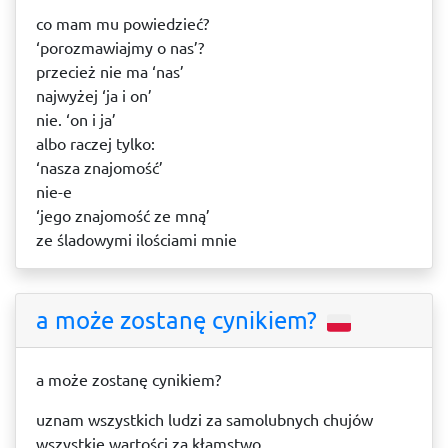
co mam mu powiedzieć?
‘porozmawiajmy o nas’?
przecież nie ma ‘nas’
najwyżej ‘ja i on’
nie. ‘on i ja’
albo raczej tylko:
‘nasza znajomość’
nie-e
‘jego znajomość ze mną’
ze śladowymi ilościami mnie
a może zostanę cynikiem?
a może zostanę cynikiem?
uznam wszystkich ludzi za samolubnych chujów
wszystkie wartości za kłamstwo