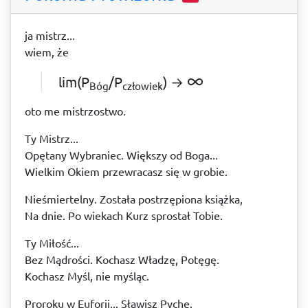
ja mistrz...
wiem, że
lim(P
/P
) → ∞
Bóg
człowiek
oto me mistrzostwo.
Ty Mistrz...
Opętany Wybraniec. Większy od Boga...
Wielkim Okiem przewracasz się w grobie.
Nieśmiertelny. Została postrzępiona książka,
Na dnie. Po wiekach Kurz sprostał Tobie.
Ty Miłość...
Bez Mądrości. Kochasz Władzę, Potęgę.
Kochasz Myśl, nie myśląc.
Proroku w Euforii... Sławisz Pychę.