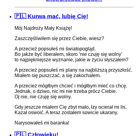
🇵🇱 Kurwa mać, lubię Cię!
Mój Najdroży Mały Książę!
Zaszczęśliwiłem się przez Ciebie, wiesz?
A przecież popsułeś mi światopogląd.
Bo jakże być liberałem, skoro ‘nie czuję się wolny’
to najpiękniejsze wyznanie, jakie w życiu słyszałem?
A przecież popsułeś mi plany na najbliższą przyszłość.
Miałem się puszczać, a się zakochałem.
A przecież mógłbym chcieć i mógłbym mieć co chcę.
Jednak, o dziwo, nic mi nie trzeba prócz Ciebie.
Oj nie, nie czuję się wolny.
Gdy jeszcze miałem Cię zbyt mało, łzy ocierał mi lis.
Kazał oswoić. A teraz zostałem sowicie ukarany.
Narysowałeś mi baranka!
🇵🇱 Człowieku!