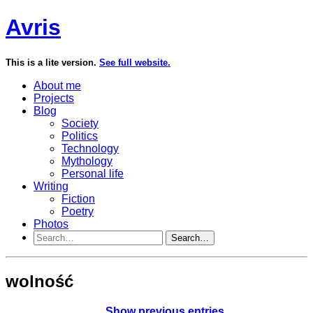
Avris
This is a lite version.
See full website.
About me
Projects
Blog
Society
Politics
Technology
Mythology
Personal life
Writing
Fiction
Poetry
Photos
Search…
wolność
Show previous entries…