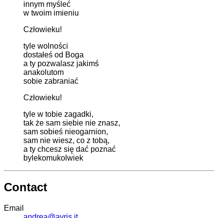
innym myśleć
w twoim imieniu
Człowieku!
tyle wolności
dostałeś od Boga
a ty pozwalasz jakimś
anakolutom
sobie zabraniać
Człowieku!
tyle w tobie zagadki,
tak że sam siebie nie znasz,
sam sobieś nieogarnion,
sam nie wiesz, co z tobą,
a ty chcesz się dać poznać
bylekomukolwiek
Contact
Email
andrea@avris.it