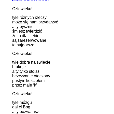
Człowieku!
tyle różnych rzeczy
może się nam przydarzyć
a ty pysznie
śmiesz twierdzić
że to dla ciebie
są zarezerwowane
te najgorsze
Człowieku!
tyle dobra na świecie
brakuje
a ty tylko stoisz
bezczynnie otoczony
pustym kościołem
przez małe ‘k’
Człowieku!
tyle mózgu
dał ci Bóg
a ty pozwalasz