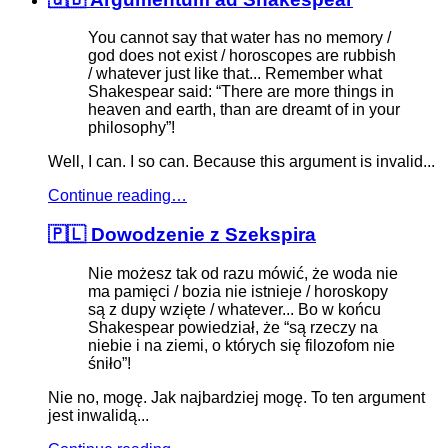
You cannot say that water has no memory /
god does not exist / horoscopes are rubbish
/ whatever just like that... Remember what
Shakespear said: “There are more things in
heaven and earth, than are dreamt of in your
philosophy”!
Well, I can. I so can. Because this argument is invalid...
Continue reading…
🇵🇱 Dowodzenie z Szekspira
Nie możesz tak od razu mówić, że woda nie
ma pamięci / bozia nie istnieje / horoskopy
są z dupy wzięte / whatever... Bo w końcu
Shakespear powiedział, że “są rzeczy na
niebie i na ziemi, o których się filozofom nie
śniło”!
Nie no, mogę. Jak najbardziej mogę. To ten argument
jest inwalidą...