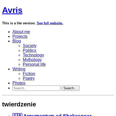
Avris
This is a lite version.
See full website.
About me
Projects
Blog
Society
Politics
Technology
Mythology
Personal life
Writing
Fiction
Poetry
Photos
Search…
twierdzenie
🇬🇧 Argumentum ad Shakespear